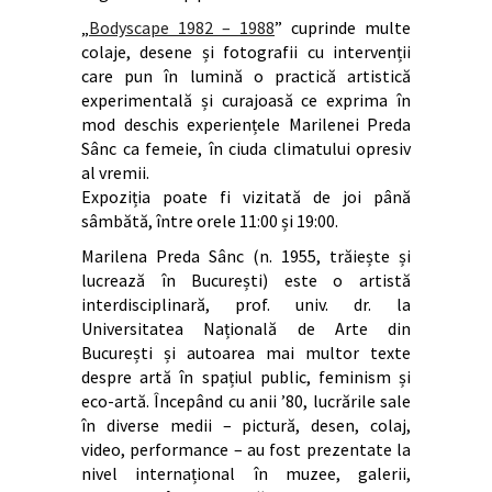
„
Bodyscape 1982 – 1988
” cuprinde multe
colaje, desene și fotografii cu intervenții
care pun în lumină o practică artistică
experimentală și curajoasă ce exprima în
mod deschis experiențele Marilenei Preda
Sânc ca femeie, în ciuda climatului opresiv
al vremii.
Expoziția poate fi vizitată de joi până
sâmbătă, între orele 11:00 și 19:00.
Marilena Preda Sânc (n. 1955, trăiește și
lucrează în București) este o artistă
interdisciplinară, prof. univ. dr. la
Universitatea Națională de Arte din
București și autoarea mai multor texte
despre artă în spațiul public, feminism și
eco-artă. Începând cu anii ’80, lucrările sale
în diverse medii – pictură, desen, colaj,
video, performance – au fost prezentate la
nivel internațional în muzee, galerii,