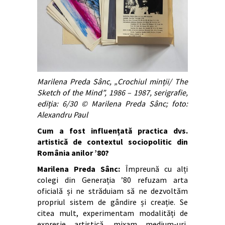
Marilena Preda Sânc, „
Crochiul minții/ The
Sketch of the Mind”
, 1986 – 1987, serigrafie,
ediția: 6/30 © Marilena Preda Sânc; foto:
Alexandru Paul
Cum a fost influențată practica dvs.
artistică de contextul sociopolitic din
România anilor ’80?
Marilena Preda Sânc:
Împreună cu alți
colegi din Generația ’80 refuzam arta
oficială și ne străduiam să ne dezvoltăm
propriul sistem de gândire și creație. Se
citea mult, experimentam modalități de
expresie artistică, mixam medium-uri,