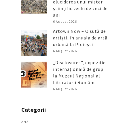
elucidarea unui mister
științific vechi de zeci de
ani
6 August 2026
Artown Now – O sută de
artiști, în anuala de artă
urbană la Ploiești
6 August 2026
„Disclosures”, expoziție
internațională de grup
la Muzeul Național al
Literaturii Române
6 August 2026
Categorii
Artǎ