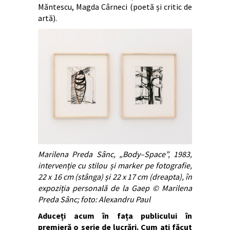
Măntescu, Magda Cârneci (poetă și critic de
artă).
Marilena Preda Sânc, „
Body–Space”
, 1983,
intervenție cu stilou și marker pe fotografie,
22 x 16 cm (stânga) și 22 x 17 cm (dreapta), în
expoziția personală de la Gaep © Marilena
Preda Sânc; foto: Alexandru Paul
Aduceți acum în fața publicului în
premieră o serie de lucrări. Cum ați făcut