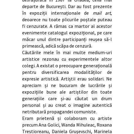
departe de București. Dar au fost prezente
în expoziții internaționale de
mail art
,
deoarece nu toate plicurile poștale puteau
fi cenzurate. A rămas ca martor al acestor
evenimente catalogul expozițional, pe care
măcar unul dintre participanți reușea să-l
primească, adică scăpa de cenzură.
Căutările mele în mai multe medium-uri
artistice rezonau cu experimentele altor
colegi. A existat o preocupare generațională
pentru diversificarea modalităților de
expresie artistică. Artiștii erau solidari. Ne
apreciam și ne bucuram de lucrările și
expozițiile bune ale artiștilor din toate
generațiile care și-au căutat un drum
personal și au creat o imagine autentică
netributară propagandei comuniste.
Eram prietenă și colaboram cu artiste
precum Ana Golici, Wanda Mihuleac, Roxana
Trestioreanu, Daniela Grușevschi, Marinela