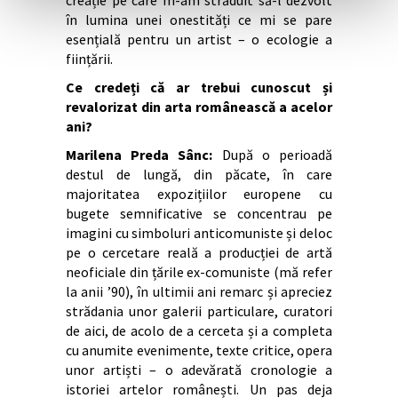
în lumina unei onestități ce mi se pare
esențială pentru un artist – o ecologie a
ființării.
Ce credeți că ar trebui cunoscut și
revalorizat din arta românească a acelor
ani?
Marilena Preda Sânc:
După o perioadă
destul de lungă, din păcate, în care
majoritatea expozițiilor europene cu
bugete semnificative se concentrau pe
imagini cu simboluri anticomuniste și deloc
pe o cercetare reală a producției de artă
neoficiale din țările ex-comuniste (mă refer
la anii ’90), în ultimii ani remarc și apreciez
strădania unor galerii particulare, curatori
de aici, de acolo de a cerceta și a completa
cu anumite evenimente, texte critice, opera
unor artiști – o adevărată cronologie a
istoriei artelor românești. Un pas deja