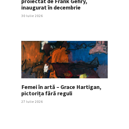
proiectat de Frank Gehry,
inaugurat în decembrie
30 Iulie 2026
Femei în artă – Grace Hartigan,
pictorița fără reguli
27 Iulie 2026