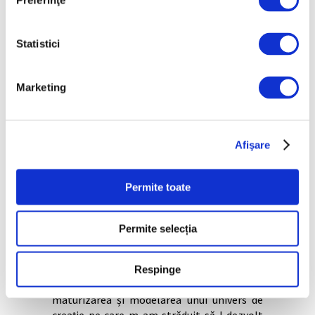
Preferinţe
Statistici
Imagine din expoziția personală Marilena
Preda Sânc: „
Bodyscape 1982–1988”,
Marketing
deschisă la Gaep până pe 25 octombrie 2025;
foto: Alexandru Paul
Privind în urmă, ce rol a jucat acea
Afişare
perioadă în formarea viziunii dvs.
artistice?
Permite toate
Marilena Preda Sânc:
Cred că tot ce am
trăit, gândit, reflectat în lucrările mele din
acea perioadă, experimentând și îndrăznind
Permite selecția
să abordez noi teme, noi medium-uri
artistice, reprezintă tendințe conceptuale
pe care le-am dezvoltat și diversificat
Respinge
ulterior. Le-am recontextualizat odată cu
maturizarea și modelarea unui univers de
creație pe care m-am străduit să-l dezvolt