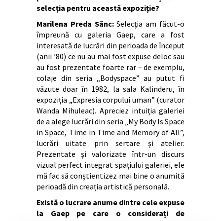
selecția pentru această expoziție?
Marilena Preda Sânc:
Selecția am făcut-o
împreună cu galeria Gaep, care a fost
interesată de lucrări din perioada de început
(anii ’80) ce nu au mai fost expuse deloc sau
au fost prezentate foarte rar – de exemplu,
colaje din seria „Bodyspace” au putut fi
văzute doar în 1982, la sala Kalinderu, în
expoziția „Expresia corpului uman” (curator
Wanda Mihuleac). Apreciez intuiția galeriei
de a alege lucrări din seria „My Body Is Space
in Space, Time in Time and Memory of All”,
lucrări uitate prin sertare și atelier.
Prezentate și valorizate într-un discurs
vizual perfect integrat spațiului galeriei, ele
mă fac să conștientizez mai bine o anumită
perioadă din creația artistică personală.
Există o lucrare anume dintre cele expuse
la Gaep pe care o considerați de