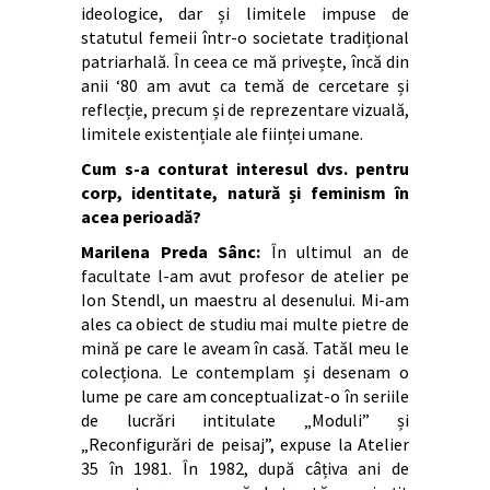
ideologice, dar și limitele impuse de
statutul femeii într-o societate tradițional
patriarhală. În ceea ce mă privește, încă din
anii ‘80 am avut ca temă de cercetare și
reflecție, precum și de reprezentare vizuală,
limitele existențiale ale ființei umane.
Cum s-a conturat interesul dvs. pentru
corp, identitate, natură și feminism în
acea perioadă?
Marilena Preda Sânc:
În ultimul an de
facultate l-am avut profesor de atelier pe
Ion Stendl, un maestru al desenului. Mi-am
ales ca obiect de studiu mai multe pietre de
mină pe care le aveam în casă. Tatăl meu le
colecționa. Le contemplam și desenam o
lume pe care am conceptualizat-o în seriile
de lucrări intitulate „Moduli” și
„Reconfigurări de peisaj”, expuse la Atelier
35 în 1981. În 1982, după câțiva ani de