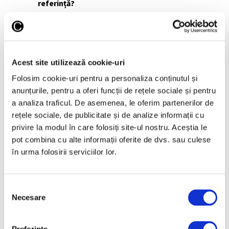
referință?
Marilena Preda Sânc: Fiecare dintre lucrările
prezente în expoziție a însemnat începutul
unei serii: desenele „Bodynature” și
„Androgin”, lucrările de
body art
, colajele
Acest site utilizează cookie-uri
din seria „Bodyspace”… Dar cartea de artist
„Crochiul minții” (text și imagine în
Folosim cookie-uri pentru a personaliza conținutul și
serigrafie) reprezintă o sinteză a
anunțurile, pentru a oferi funcții de rețele sociale și pentru
consubstanțialității femeie-natură și este
a analiza traficul. De asemenea, le oferim partenerilor de
un construct vizual metaforic senzorial-
rețele sociale, de publicitate și de analize informații cu
spiritual care și-a găsit în decursul anilor
privire la modul în care folosiți site-ul nostru. Aceștia le
diverse formule de reprezentare vizuală, în
pot combina cu alte informații oferite de dvs. sau culese
mai multe medium-uri artistice, de la
în urma folosirii serviciilor lor.
pictură la video.
Selecția
Necesare
consimțământului