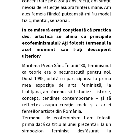
concentrare pe o zonă abstractă, am simțit
nevoia de reflecție asupra ființei umane. Am
ales femeia fiindcă puteam să-mi fiu model
fizic, mental, senzorial.
În ce măsură erați conștientă că practica
dvs. artistică se alinia cu principiile
ecofeminismului? Ați folosit termenul la
acel moment sau l-ați descoperit
ulterior?
Marilena Preda Sânc: În anii ’80, feminismul
ca teorie era o necunoscută pentru noi.
După 1995, odată cu participarea la prima
mea expoziție de artă feministă, la
Ljubljana, am început să-l studiez – istorie,
concept, tendințe contemporane – și să
reflectez asupra creației mele și a artei
femeilor artiste din România.
Termenul de ecofeminism l-am folosit
prima dată ca titlu al unei prezentări la un
simpozion feminist desfășurat la