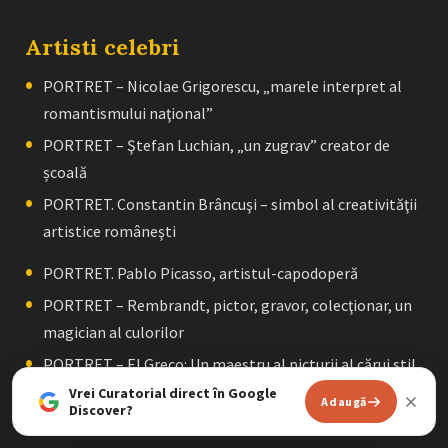
Artisti celebri
PORTRET – Nicolae Grigorescu, „marele interpret al
romantismului naţional”
PORTRET – Ştefan Luchian, „un zugrav” creator de
școală
PORTRET. Constantin Brâncuşi – simbol al creativităţii
artistice româneşti
PORTRET. Pablo Picasso, artistul-capodoperă
PORTRET – Rembrandt, pictor, gravor, colecţionar, un
magician al culorilor
PORTRET – El Greco: Un maestru al picturii al cărui stil
tulburător a fost redescoperit după sute de ani de la
Vrei Curatorial direct în Google
Adaugă
Discover?
moartea sa