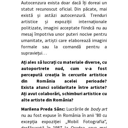
Autocenzura exista doar dacă îți doreai un
statut recunoscut oficial. Din păcate, mai
există și astăzi autocenzură. Trenduri
artistice și expoziții internaționale
politizate, imagini acceptate fiindcă nu au
mesaj împotriva unor puteri nocive pentru
umanitate, artiști care elaborează imagini
formale sau la comandă pentru a
supraviețui…
Ați ales să lucrați cu materiale diverse, cu
autoportrete nud, cum v-a fost
percepută creația în cercurile artistice
din România acelei perioade?
Exista atunci solidaritate între artiste?
Ați avut colaborări, schimburi artistice cu
alte artiste din România?
Marilena Preda Sânc:
Lucrările de
body art
nu au fost expuse în România în anii ’80 cu
excepția expoziției „Mobil Fotografia”,
desfășurată în 1987 la Oradea, ceva mai