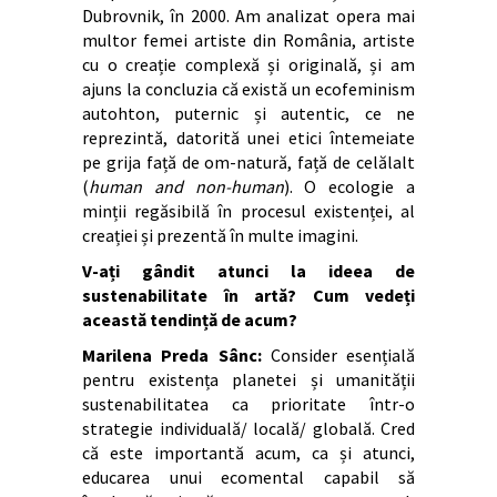
Dubrovnik, în 2000. Am analizat opera mai
multor femei artiste din România, artiste
cu o creație complexă și originală, și am
ajuns la concluzia că există un ecofeminism
autohton, puternic și autentic, ce ne
reprezintă, datorită unei etici întemeiate
pe grija față de om-natură, față de celălalt
(
human and non-human
). O ecologie a
minții regăsibilă în procesul existenței, al
creației și prezentă în multe imagini.
V-ați gândit atunci la ideea de
sustenabilitate în artă? Cum vedeți
această tendință de acum?
Marilena Preda Sânc:
Consider esențială
pentru existența planetei și umanității
sustenabilitatea ca prioritate într-o
strategie individuală/ locală/ globală. Cred
că este importantă acum, ca și atunci,
educarea unui ecomental capabil să