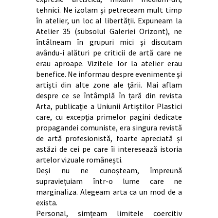
tehnici. Ne izolam și petreceam mult timp
în atelier, un loc al libertății. Expuneam la
Atelier 35 (subsolul Galeriei Orizont), ne
întâlneam în grupuri mici și discutam
avându-i alături pe criticii de artă care ne
erau aproape. Vizitele lor la atelier erau
benefice. Ne informau despre evenimente și
artiști din alte zone ale țării. Mai aflam
despre ce se întâmplă în țară din revista
Arta, publicație a Uniunii Artiștilor Plastici
care, cu excepția primelor pagini dedicate
propagandei comuniste, era singura revistă
de artă profesionistă, foarte apreciată și
astăzi de cei pe care îi interesează istoria
artelor vizuale românești.
Deși nu ne cunoșteam, împreună
supraviețuiam într-o lume care ne
marginaliza. Alegeam arta ca un mod de a
exista.
Personal, simțeam limitele coercitiv