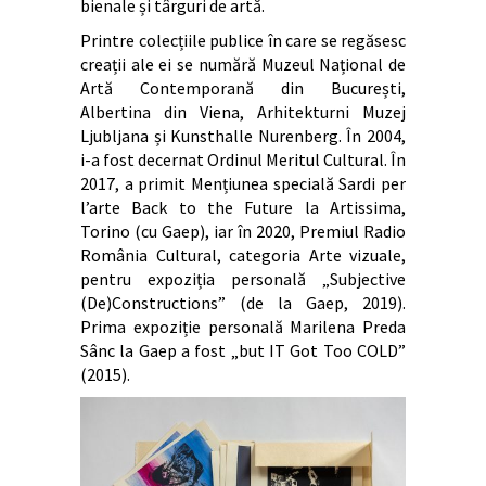
bienale și târguri de artă.
Printre colecțiile publice în care se regăsesc
creații ale ei se numără Muzeul Național de
Artă Contemporană din București,
Albertina din Viena, Arhitekturni Muzej
Ljubljana și Kunsthalle Nurenberg. În 2004,
i-a fost decernat Ordinul Meritul Cultural. În
2017, a primit Mențiunea specială Sardi per
l’arte Back to the Future la Artissima,
Torino (cu Gaep), iar în 2020, Premiul Radio
România Cultural, categoria Arte vizuale,
pentru expoziția personală „Subjective
(De)Constructions” (de la Gaep, 2019).
Prima expoziție personală Marilena Preda
Sânc la Gaep a fost „but IT Got Too COLD”
(2015).