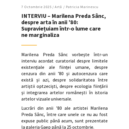
7 Octombrie 2025 /
Artǎ
Patricia Marinescu
INTERVIU – Marilena Preda Sânc,
despre arta în anii ’80:
Supraviețuiam într-o lume care
ne marginaliza
Marilena Preda Sânc vorbește într-un
interviu acordat curatorial despre limitele
existențiale ale ființei umane, despre
cenzura din anii ’80 și autocenzura care
există și azi, despre solidaritatea între
artiștii optzeciști, despre ecologia ființării
și integrarea artelor românești în istoria
artelor vizuale universale.
Lucrări din anii ’80 ale artistei Marilena
Preda Sânc, între care unele ce nu au fost
expuse public până acum, sunt prezentate
la galeria Gaep până la 25 octombrie.