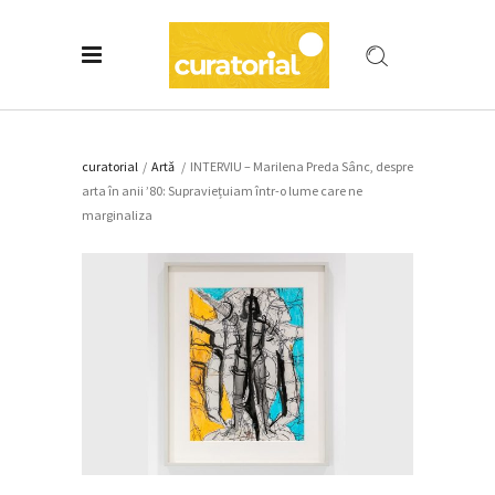
curatorial
/
Artǎ
/
INTERVIU – Marilena Preda Sânc, despre
arta în anii ’80: Supraviețuiam într-o lume care ne
marginaliza