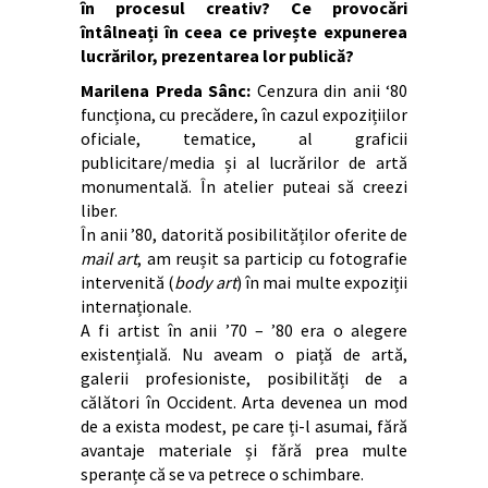
în procesul creativ? Ce provocări
întâlneați în ceea ce privește expunerea
lucrărilor, prezentarea lor publică?
Marilena Preda Sânc:
Cenzura din anii ‘80
funcționa, cu precădere, în cazul expozițiilor
oficiale, tematice, al graficii
publicitare/media și al lucrărilor de artă
monumentală. În atelier puteai să creezi
liber.
În anii ’80, datorită posibilităților oferite de
mail art
, am reușit sa particip cu fotografie
intervenită (
body art
) în mai multe expoziții
internaționale.
A fi artist în anii ’70 – ’80 era o alegere
existențială. Nu aveam o piață de artă,
galerii profesioniste, posibilități de a
călători în Occident. Arta devenea un mod
de a exista modest, pe care ți-l asumai, fără
avantaje materiale și fără prea multe
speranțe că se va petrece o schimbare.