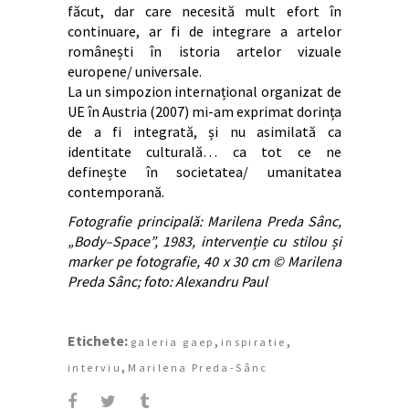
făcut, dar care necesită mult efort în
continuare, ar fi de integrare a artelor
românești în istoria artelor vizuale
europene/ universale.
La un simpozion internațional organizat de
UE în Austria (2007) mi-am exprimat dorința
de a fi integrată, și nu asimilată ca
identitate culturală… ca tot ce ne
definește în societatea/ umanitatea
contemporană.
Fotografie principală: Marilena Preda Sânc,
„Body–Space”, 1983, intervenție cu stilou și
marker pe fotografie, 40 x 30 cm © Marilena
Preda Sânc; foto: Alexandru Paul
Etichete:
,
,
galeria gaep
inspiratie
,
interviu
Marilena Preda-Sânc