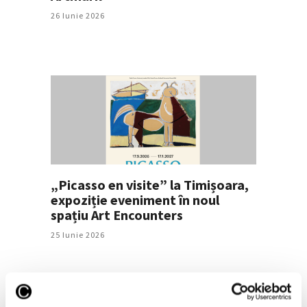
26 Iunie 2026
„Picasso en visite” la Timișoara,
expoziție eveniment în noul
spațiu Art Encounters
25 Iunie 2026