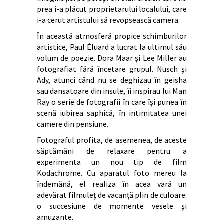
prea i-a plăcut proprietarului localului, care
i-a cerut artistului să revopsească camera.
În această atmosferă propice schimburilor
artistice, Paul Éluard a lucrat la ultimul său
volum de poezie. Dora Maar și Lee Miller au
fotografiat fără încetare grupul. Nusch și
Ady, atunci când nu se deghizau în geisha
sau dansatoare din insule, îi inspirau lui Man
Ray o serie de fotografii în care își punea în
scenă iubirea saphică, în intimitatea unei
camere din pensiune.
Fotograful profita, de asemenea, de aceste
săptămâni de relaxare pentru a
experimenta un nou tip de film
Kodachrome. Cu aparatul foto mereu la
îndemână, el realiza în acea vară un
adevărat filmuleț de vacanță plin de culoare:
o succesiune de momente vesele și
amuzante.