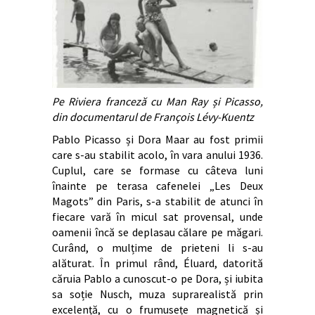
Pe Riviera franceză cu Man Ray și Picasso,
din documentarul de François Lévy-Kuentz
Pablo Picasso și Dora Maar au fost primii
care s-au stabilit acolo, în vara anului 1936.
Cuplul, care se formase cu câteva luni
înainte pe terasa cafenelei „Les Deux
Magots” din Paris, s-a stabilit de atunci în
fiecare vară în micul sat provensal, unde
oamenii încă se deplasau călare pe măgari.
Curând, o mulțime de prieteni li s-au
alăturat. În primul rând, Éluard, datorită
căruia Pablo a cunoscut-o pe Dora, și iubita
sa soție Nusch, muza suprarealistă prin
excelență, cu o frumusețe magnetică și