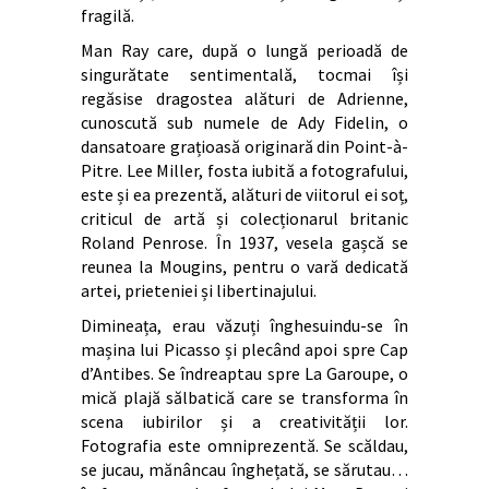
fragilă.
Man Ray care, după o lungă perioadă de
singurătate sentimentală, tocmai își
regăsise dragostea alături de Adrienne,
cunoscută sub numele de Ady Fidelin, o
dansatoare grațioasă originară din Point-à-
Pitre. Lee Miller, fosta iubită a fotografului,
este și ea prezentă, alături de viitorul ei soț,
criticul de artă și colecționarul britanic
Roland Penrose. În 1937, vesela gașcă se
reunea la Mougins, pentru o vară dedicată
artei, prieteniei și libertinajului.
Dimineața, erau văzuți înghesuindu-se în
mașina lui Picasso și plecând apoi spre Cap
d’Antibes. Se îndreaptau spre La Garoupe, o
mică plajă sălbatică care se transforma în
scena iubirilor și a creativității lor.
Fotografia este omniprezentă. Se scăldau,
se jucau, mănâncau înghețată, se sărutau…