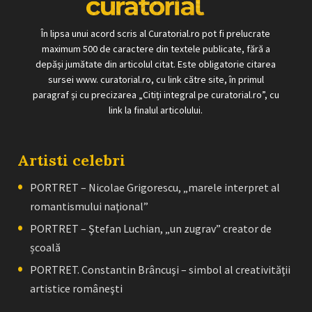
În lipsa unui acord scris al Curatorial.ro pot fi prelucrate
maximum 500 de caractere din textele publicate, fără a
depăși jumătate din articolul citat. Este obligatorie citarea
sursei www. curatorial.ro, cu link către site, în primul
paragraf și cu precizarea „Citiți integral pe curatorial.ro”, cu
link la finalul articolului.
Artisti celebri
PORTRET – Nicolae Grigorescu, „marele interpret al
romantismului naţional”
PORTRET – Ştefan Luchian, „un zugrav” creator de
școală
PORTRET. Constantin Brâncuşi – simbol al creativităţii
artistice româneşti