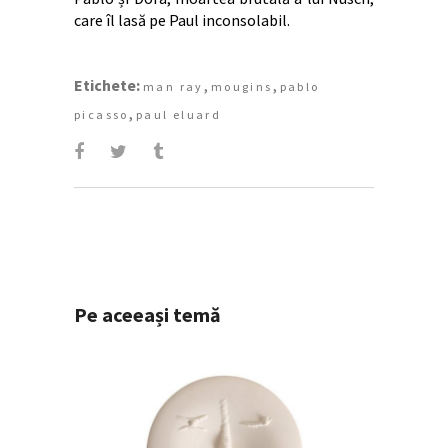
care îl lasă pe Paul inconsolabil.
Etichete:
,
,
man ray
mougins
pablo
,
picasso
paul eluard
Pe aceeași temă