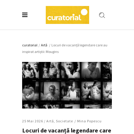
curatorial
/
Artǎ
/
Locuri de vacanță legendare care au
inspirat artiștii: Mougins
25 Mai 2026 /
Artǎ
,
Societate
Mina Popescu
Locuri de vacanță legendare care