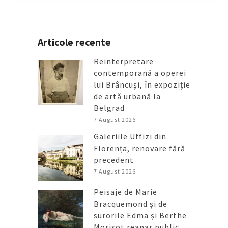
Articole recente
Reinterpretare
contemporană a operei
lui Brâncuși, în expoziție
de artă urbană la
Belgrad
7 August 2026
Galeriile Uffizi din
Florența, renovare fără
precedent
7 August 2026
Peisaje de Marie
Bracquemond și de
surorile Edma și Berthe
Morisot reapar public