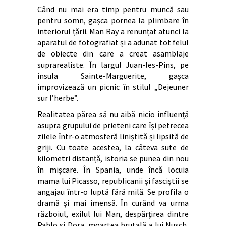
Când nu mai era timp pentru muncă sau
pentru somn, gașca pornea la plimbare în
interiorul țării. Man Ray a renunțat atunci la
aparatul de fotografiat și a adunat tot felul
de obiecte din care a creat asamblaje
suprarealiste. În largul Juan-les-Pins, pe
insula Sainte-Marguerite, gașca
improvizează un picnic în stilul „Dejeuner
sur l’herbe”.
Realitatea părea să nu aibă nicio influență
asupra grupului de prieteni care își petrecea
zilele într-o atmosferă liniștită și lipsită de
griji. Cu toate acestea, la câteva sute de
kilometri distanță, istoria se punea din nou
în mișcare. În Spania, unde încă locuia
mama lui Picasso, republicanii și fasciștii se
angajau într-o luptă fără milă. Se profila o
dramă și mai imensă. În curând va urma
războiul, exilul lui Man, despărțirea dintre
Pablo și Dora, moartea brutală a lui Nusch,