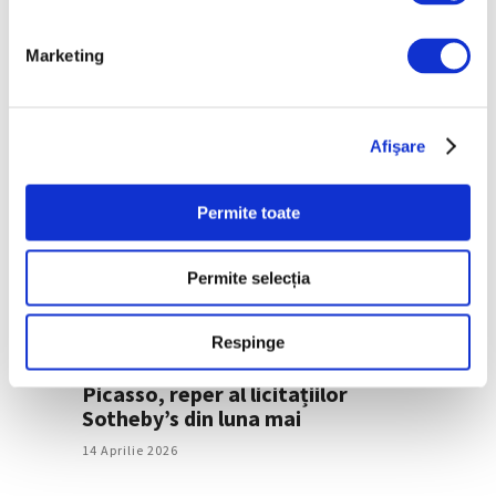
„Études”, operă-manifest de
Picasso
Marketing
3 Iunie 2026
Afişare
Permite toate
Permite selecția
Respinge
Arlechin din perioada cubistă a lui
Picasso, reper al licitațiilor
Sotheby’s din luna mai
14 Aprilie 2026