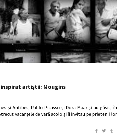
nspirat artiștii: Mougins
nes și Antibes, Pablo Picasso și Dora Maar și-au găsit, în
etrecut vacanțele de vară acolo și îi invitau pe prietenii lor