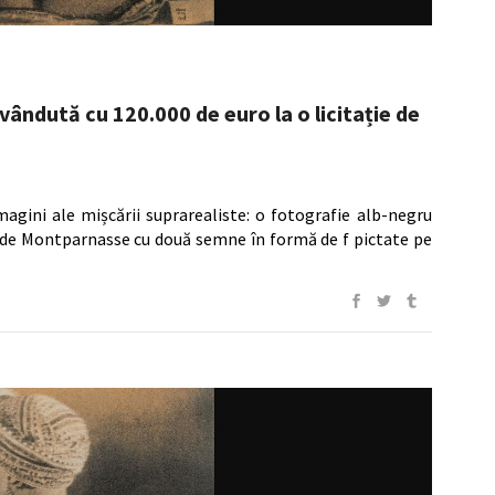
ândută cu 120.000 de euro la o licitație de
agini ale mișcării suprarealiste: o fotografie alb-negru
ki de Montparnasse cu două semne în formă de f pictate pe