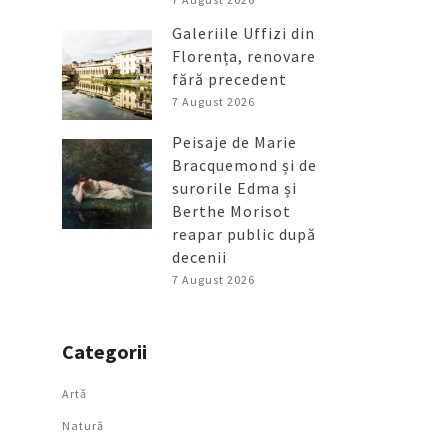
Galeriile Uffizi din
Florența, renovare
fără precedent
7 August 2026
Peisaje de Marie
Bracquemond și de
surorile Edma și
Berthe Morisot
reapar public după
decenii
7 August 2026
Categorii
Artǎ
Natură