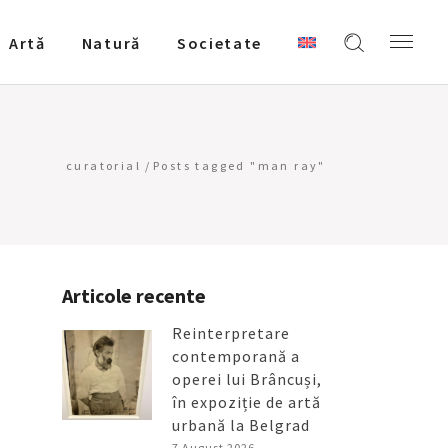
Artǎ
Natură
Societate
curatorial
/
Posts tagged "man ray"
Articole recente
Reinterpretare
contemporană a
operei lui Brâncuși,
în expoziție de artă
urbană la Belgrad
7 August 2026