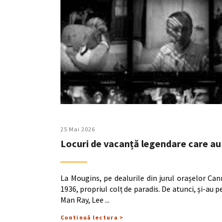
25 Mai 2026
Locuri de vacanță legendare care au i
La Mougins, pe dealurile din jurul orașelor Can
1936, propriul colț de paradis. De atunci, și-au p
Man Ray, Lee
Continuă lectura >