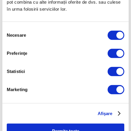
pot combina cu alte informații oferite de dvs. sau culese
incendiu, au reapărut în mod
în urma folosirii serviciilor lor.
misterios
27 Mai 2024
Selecția
Necesare
consimțământului
Articole recente
Preferinţe
Femei în artă –
Elizabeth Murray,
Statistici
pionieră a unei practici
picturale pline de viață
10 August 2026
Marketing
Casele degradate din
Munții Apuseni, într-o
expoziție la Iași
Afişare
10 August 2026
Reinterpretare