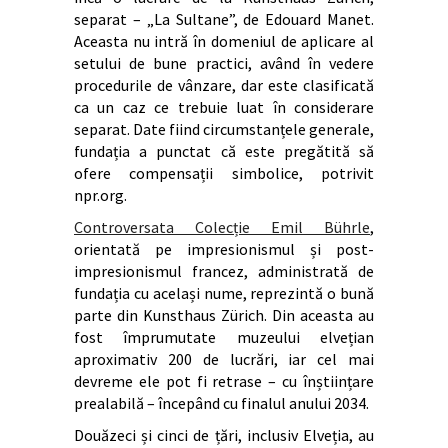
separat – „La Sultane”, de Edouard Manet.
Aceasta nu intră în domeniul de aplicare al
setului de bune practici, având în vedere
procedurile de vânzare, dar este clasificată
ca un caz ce trebuie luat în considerare
separat. Date fiind circumstanțele generale,
fundația a punctat că este pregătită să
ofere compensații simbolice, potrivit
npr.org.
Controversata Colecție Emil Bührle
,
orientată pe impresionismul și post-
impresionismul francez, administrată de
fundația cu același nume, reprezintă o bună
parte din Kunsthaus Zürich. Din aceasta au
fost împrumutate muzeului elvețian
aproximativ 200 de lucrări, iar cel mai
devreme ele pot fi retrase – cu înștiințare
prealabilă – începând cu finalul anului 2034.
Douăzeci și cinci de țări, inclusiv Elveția, au