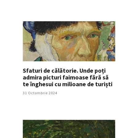
Sfaturi de călătorie. Unde poți
admira picturi faimoase fără să
te înghesui cu milioane de turiști
31 Octombrie 2024