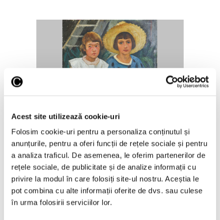
Nicolae Stoica, ultimul mare
interbelic – Recuperare istorică
Acest site utilizează cookie-uri
după mai bine de 80 de ani
Folosim cookie-uri pentru a personaliza conținutul și
7 August 2026
anunțurile, pentru a oferi funcții de rețele sociale și pentru
a analiza traficul. De asemenea, le oferim partenerilor de
rețele sociale, de publicitate și de analize informații cu
privire la modul în care folosiți site-ul nostru. Aceștia le
pot combina cu alte informații oferite de dvs. sau culese
în urma folosirii serviciilor lor.