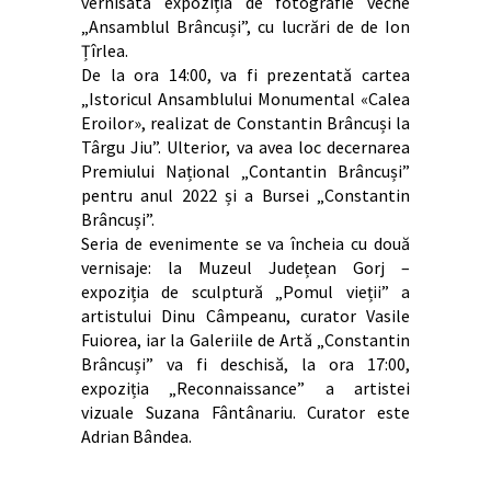
vernisată expoziția de fotografie veche
„Ansamblul Brâncuși”, cu lucrări de de Ion
Țîrlea.
De la ora 14:00, va fi prezentată cartea
„Istoricul Ansamblului Monumental «Calea
Eroilor», realizat de Constantin Brâncuși la
Târgu Jiu”. Ulterior, va avea loc decernarea
Premiului Național „Contantin Brâncuși”
pentru anul 2022 și a Bursei „Constantin
Brâncuși”.
Seria de evenimente se va încheia cu două
vernisaje: la Muzeul Județean Gorj –
expoziția de sculptură „Pomul vieții” a
artistului Dinu Câmpeanu, curator Vasile
Fuiorea, iar la Galeriile de Artă „Constantin
Brâncuși” va fi deschisă, la ora 17:00,
expoziția „Reconnaissance” a artistei
vizuale Suzana Fântânariu. Curator este
Adrian Bândea.