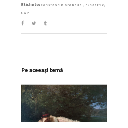
Etichete:
,
,
constantin brancusi
expozitie
UAP
Pe aceeași temă