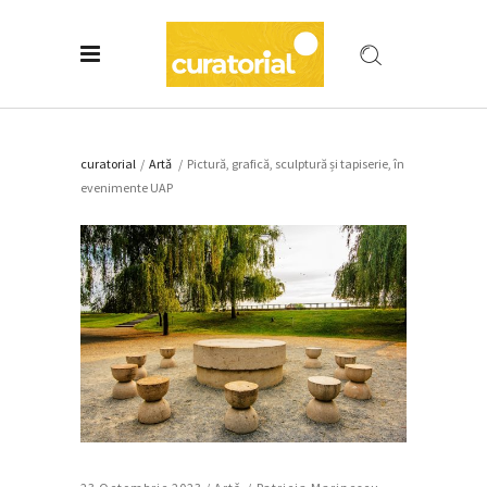
curatorial
/
Artǎ
/
Pictură, grafică, sculptură și tapiserie, în
evenimente UAP