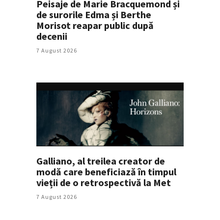
Peisaje de Marie Bracquemond și
de surorile Edma și Berthe
Morisot reapar public după
decenii
7 August 2026
Galliano, al treilea creator de
modă care beneficiază în timpul
vieții de o retrospectivă la Met
7 August 2026