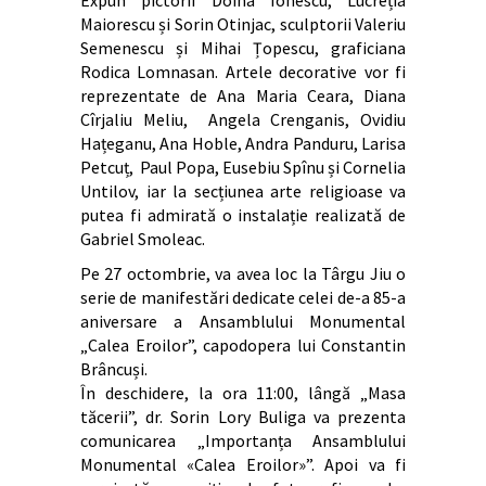
Maiorescu și Sorin Otinjac, sculptorii Valeriu
Semenescu și Mihai Țopescu, graficiana
Rodica Lomnasan. Artele decorative vor fi
reprezentate de Ana Maria Ceara, Diana
Cîrjaliu Meliu, Angela Crenganis, Ovidiu
Hațeganu, Ana Hoble, Andra Panduru, Larisa
Petcuț, Paul Popa, Eusebiu Spînu și Cornelia
Untilov, iar la secțiunea arte religioase va
putea fi admirată o instalație realizată de
Gabriel Smoleac.
Pe 27 octombrie, va avea loc la Târgu Jiu o
serie de manifestări dedicate celei de-a 85-a
aniversare a Ansamblului Monumental
„Calea Eroilor”, capodopera lui Constantin
Brâncuși.
În deschidere, la ora 11:00, lângă „Masa
tăcerii”, dr. Sorin Lory Buliga va prezenta
comunicarea „Importanța Ansamblului
Monumental «Calea Eroilor»”. Apoi va fi