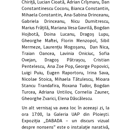
Chiriță, Lucian Cioată, Adrian Crîșmaru, Dan
Constantinescu Cocoru, Bianca Constantin,
Mihaela Constantin, Ana-Sabina Drinceanu,
Gabriela Drinceanu, Nicu Dumitrescu,
Marius Frățilă, Mariana Vesa Gavrilă, Bogdan
Hojbotă, Doina Lucanu, Dragoș Lupu,
Gheorghe Maftei, Florin Menzopol, Sibil
Mermeze, Laurențiu Mogoșanu, Dan Nica,
Traian Oancea, Lavinia Oniciuc, Sofia
Ovejan, Dragoș Pătrașcu, Cristian
Pentelescu, Ana Zoe Pop, George Popovici,
Luigi Puiu, Eugen Raportoru, Irina Sava,
Nicolae Stoica, Mihaela Tătulescu, Mioara
Stancu Trandafira, Roxana Tudor, Bogdan
Turcea, Adriana Untilov, Cornelia Zauner,
Gheorghe Zvarici, Elena Dăscălescu.
Un alt vernisaj va avea loc în aceeași zi, la
ora 17:00, la Galeria UAP din Ploiești.
Expoziția „DABADA – un discurs vizual
despre nonsens” este o instalație narativă,