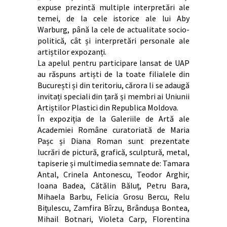
expuse prezintă multiple interpretări ale
temei, de la cele istorice ale lui Aby
Warburg, până la cele de actualitate socio-
politică, cât și interpretări personale ale
artiștilor expozanți.
La apelul pentru participare lansat de UAP
au răspuns artiști de la toate filialele din
București și din teritoriu, cărora li se adaugă
invitați speciali din țară și membri ai Uniunii
Artiștilor Plastici din Republica Moldova.
În expoziția de la Galeriile de Artă ale
Academiei Române curatoriată de Maria
Pașc și Diana Roman sunt prezentate
lucrări de pictură, grafică, sculptură, metal,
tapiserie și multimedia semnate de: Tamara
Antal, Crinela Antonescu, Teodor Arghir,
Ioana Badea, Cătălin Băluț, Petru Bara,
Mihaela Barbu, Felicia Grosu Bercu, Relu
Bițulescu, Zamfira Bîrzu, Brândușa Bontea,
Mihail Botnari, Violeta Carp, Florentina