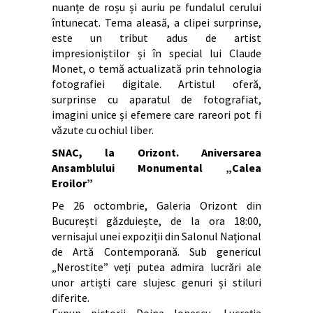
nuanțe de roșu și auriu pe fundalul cerului
întunecat. Tema aleasă, a clipei surprinse,
este un tribut adus de artist
impresioniștilor și în special lui Claude
Monet, o temă actualizată prin tehnologia
fotografiei digitale. Artistul oferă,
surprinse cu aparatul de fotografiat,
imagini unice și efemere care rareori pot fi
văzute cu ochiul liber.
SNAC, la Orizont. Aniversarea
Ansamblului Monumental „Calea
Eroilor”
Pe 26 octombrie, Galeria Orizont din
București găzduiește, de la ora 18:00,
vernisajul unei expoziții din Salonul Național
de Artă Contemporană. Sub genericul
„Nerostite” veți putea admira lucrări ale
unor artiști care slujesc genuri și stiluri
diferite.
Expun pictorii Doina Ionescu, Lucreția