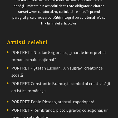
maximum 500 de caractere din textele publicate, fără a
depăși jumătate din articolul citat. Este obligatorie citarea
sursei www. curatorial.ro, cu link către site, în primul
paragraf și cu precizarea „Citiți integral pe curatorial.ro”, cu
link la finalul articolului.
Artisti celebri
PORTRET – Nicolae Grigorescu, „marele interpret al
romantismului naţional”
PORTRET – Ştefan Luchian, „un zugrav” creator de
școală
PORTRET. Constantin Brâncuşi – simbol al creativităţii
artistice româneşti
PORTRET. Pablo Picasso, artistul-capodoperă
PORTRET – Rembrandt, pictor, gravor, colecţionar, un
magician al culorilor