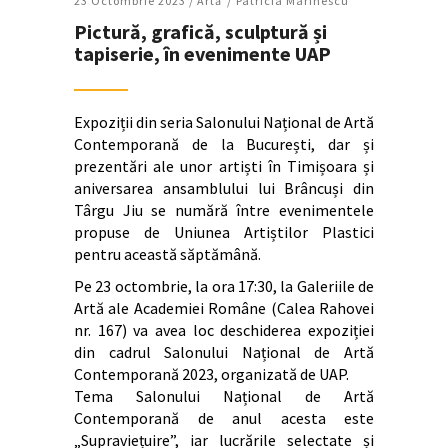
23 Octombrie 2023 /
Artǎ
Patricia Marinescu
Pictură, grafică, sculptură și
tapiserie, în evenimente UAP
Expoziții din seria Salonului Național de Artă
Contemporană de la București, dar și
prezentări ale unor artiști în Timișoara și
aniversarea ansamblului lui Brâncuși din
Târgu Jiu se numără între evenimentele
propuse de Uniunea Artiștilor Plastici
pentru această săptămână.
Pe 23 octombrie, la ora 17:30, la Galeriile de
Artă ale Academiei Române (Calea Rahovei
nr. 167) va avea loc deschiderea expoziției
din cadrul Salonului Național de Artă
Contemporană 2023, organizată de UAP.
Tema Salonului Național de Artă
Contemporană de anul acesta este
„Supraviețuire”, iar lucrările selectate și