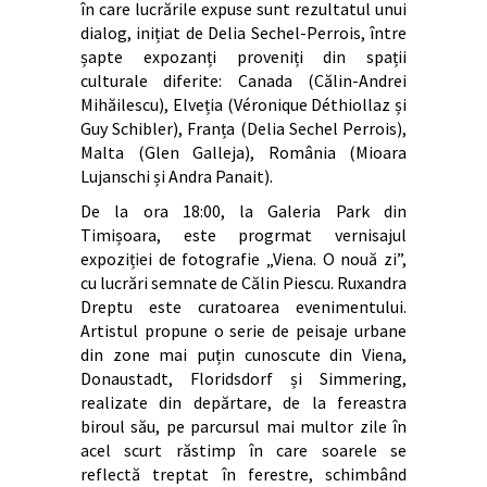
în care lucrările expuse sunt rezultatul unui
dialog, inițiat de Delia Sechel-Perrois, între
șapte expozanți proveniți din spații
culturale diferite: Canada (Călin-Andrei
Mihăilescu), Elveția (Véronique Déthiollaz și
Guy Schibler), Franța (Delia Sechel Perrois),
Malta (Glen Galleja), România (Mioara
Lujanschi și Andra Panait).
De la ora 18:00, la Galeria Park din
Timișoara, este progrmat vernisajul
expoziției de fotografie „Viena. O nouă zi”,
cu lucrări semnate de Călin Piescu. Ruxandra
Dreptu este curatoarea evenimentului.
Artistul propune o serie de peisaje urbane
din zone mai puțin cunoscute din Viena,
Donaustadt, Floridsdorf și Simmering,
realizate din depărtare, de la fereastra
biroul său, pe parcursul mai multor zile în
acel scurt răstimp în care soarele se
reflectă treptat în ferestre, schimbând