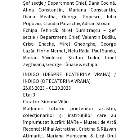
Șef secție / Department Chief, Dana Cocină,
Alina Constantin, Mariana Constantin,
Diana Mealha, George Popescu, Iulia
Popovici, Claudia Paraschiv, Adrian Stoian
Echipa Tehnică: Mirel Dumitrașcu – Șef
secție / Department Chief, Valentin Dudău,
Cristi Enache, Mirel Gheorghe, George
Lazăr, Florin Memet, Nelu Radu, Paul Sandu,
Marian Săvulescu, Ștefan Tudor, Ionel
Zegheanu; George Tănase & echipa
INDIGO (DESPRE ECATERINA VRANA) /
INDIGO (OF ECATERINA VRANA)
25.05.2023 – 01.10.2023
Etaj 3
Curator: Simona Vilău
Mulțumiri tuturor prietenilor artistei,
colecționarilor și instituțiilor care au
împrumutat lucrări: MARe – Muzeul de Artă
Recentă; Mihai Astratinei, Cristina & Răzvan
Atimariti, Mariana Munteanu & Lică Drul