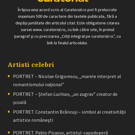
În lipsa unui acord scris al Curatorial.ro pot fi prelucrate
maximum 500 de caractere din textele publicate, fără a
depăși jumătate din articolul citat. Este obligatorie citarea
sursei www. curatorial.ro, cu link către site, în primul
paragraf și cu precizarea „Citiți integral pe curatorial.ro”, cu
link la finalul articolului.
Artisti celebri
PORTRET – Nicolae Grigorescu, „marele interpret al
romantismului naţional”
PORTRET – Ştefan Luchian, „un zugrav” creator de
școală
PORTRET. Constantin Brâncuşi – simbol al creativităţii
artistice româneşti
PORTRET. Pablo Picasso, artistul-capodoperă