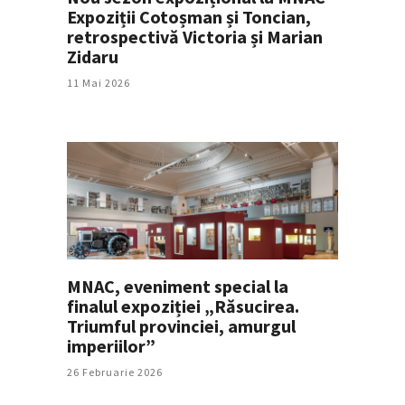
Expoziții Cotoșman și Toncian,
retrospectivă Victoria și Marian
Zidaru
11 Mai 2026
MNAC, eveniment special la
finalul expoziției „Răsucirea.
Triumful provinciei, amurgul
imperiilor”
26 Februarie 2026