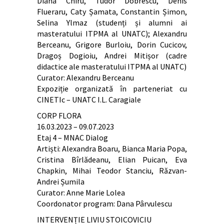
Diana Chiru, Tudor Dobrescu, Denis
Flueraru, Caty Șamata, Constantin Șimon,
Selina Ylmaz (studenți și alumni ai
masteratului ITPMA al UNATC); Alexandru
Berceanu, Grigore Burloiu, Dorin Cucicov,
Dragoș Dogioiu, Andrei Mitișor (cadre
didactice ale masteratului ITPMA al UNATC)
Curator: Alexandru Berceanu
Expoziție organizată în parteneriat cu
CINETIc – UNATC I.L. Caragiale
CORP FLORA
16.03.2023 – 09.07.2023
Etaj 4 – MNAC Dialog
Artiști: Alexandra Boaru, Bianca Maria Popa,
Cristina Bîrlădeanu, Elian Puican, Eva
Chapkin, Mihai Teodor Stanciu, Răzvan-
Andrei Șumila
Curator: Anne Marie Lolea
Coordonator program: Dana Pârvulescu
INTERVENȚIE LIVIU STOICOVICIU