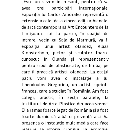
„Este un sezon interesant, pentru că va
avea trei participări internaționale.
Expoziția lui Carlos Amorales reprezintă o
extensie a celei de-a cincea ediții a bienalei
de artă contemporană Art Encounters de la
Timișoara. Tot la parter, în spațiul de
intrare, vecin cu Sala de Marmură, va fi
expoziția unui artist olandez, Klaas
Kloosterboer, pictor și sculptor foarte
cunoscut în Olanda și reprezentantiv
pentru tipul de plasticitate, de limbaj pe
care îl practică artiștii olandezi. La etajul
patru vom avea o instalație a lui
Theodoulos Gregoriou, un artist cipriot-
francez, care a studiat în România. Am fost
colegi, practic, în secții paralele, la
Institutul de Arte Plastice din acea vreme.
El a rămas foarte legat de România și a fost
foarte dornic să aibă o prezență aici. Va
prezenta o instalație multimedia care face
referire la istoria Ciprului, la ecologie.