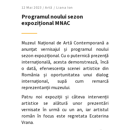
12 Mai 2023 /
Artǎ
Liana Ion
Programul noului sezon
expozițional MNAC
Muzeul Național de Artă Contemporană a
anunțat vernisajul și programul noului
sezon expozițional. Cu o puternică prezență
internațională, acesta demonstrează, încă
o dată, efervescența scenei artistice din
România și oportunitatea unui dialog
internațional, supă cum remarcă
reprezentanții muzeului.
Patru noi expoziții și câteva intervenții
artistice se alătură unor prezentări
vernisate în urmă cu un an, iar artistul
român în focus este regretata Ecaterina
Vrana.