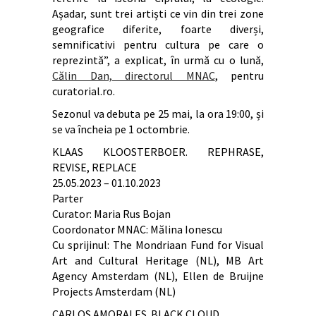
Așadar, sunt trei artiști ce vin din trei zone
geografice diferite, foarte diverși,
semnificativi pentru cultura pe care o
reprezintă”, a explicat, în urmă cu o lună,
Călin Dan, directorul MNAC
, pentru
curatorial.ro.
Sezonul va debuta pe 25 mai, la ora 19:00, și
se va încheia pe 1 octombrie.
KLAAS KLOOSTERBOER. REPHRASE,
REVISE, REPLACE
25.05.2023 – 01.10.2023
Parter
Curator: Maria Rus Bojan
Coordonator MNAC: Mălina Ionescu
Cu sprijinul: The Mondriaan Fund for Visual
Art and Cultural Heritage (NL), MB Art
Agency Amsterdam (NL), Ellen de Bruijne
Projects Amsterdam (NL)
CARLOS AMORALES. BLACK CLOUD