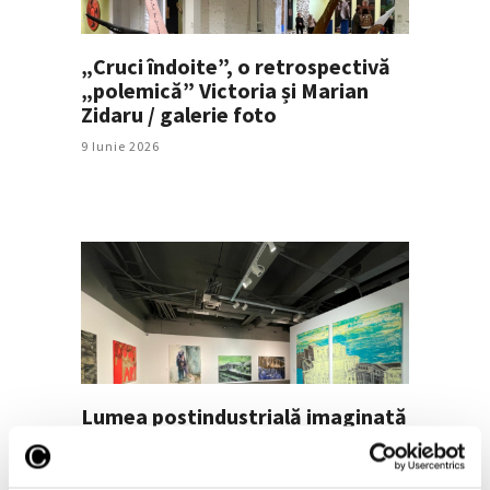
„Cruci îndoite”, o retrospectivă
„polemică” Victoria și Marian
Zidaru / galerie foto
9 Iunie 2026
Lumea postindustrială imaginată
de Ioan Augustin Pop
27 Mai 2026