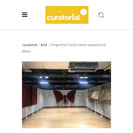
curatorial
/
Artǎ
/
Programul noului sezon expozițional
MNAC