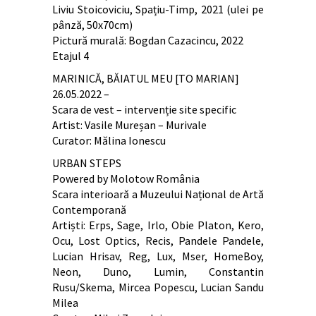
Liviu Stoicoviciu, Spațiu-Timp, 2021 (ulei pe
pânză, 50x70cm)
Pictură murală: Bogdan Cazacincu, 2022
Etajul 4
MARINICĂ, BĂIATUL MEU [TO MARIAN]
26.05.2022 –
Scara de vest – intervenție site specific
Artist: Vasile Mureșan – Murivale
Curator: Mălina Ionescu
URBAN STEPS
Powered by Molotow România
Scara interioară a Muzeului Național de Artă
Contemporană
Artiști: Erps, Sage, Irlo, Obie Platon, Kero,
Ocu, Lost Optics, Recis, Pandele Pandele,
Lucian Hrisav, Reg, Lux, Mser, HomeBoy,
Neon, Duno, Lumin, Constantin
Rusu/Skema, Mircea Popescu, Lucian Sandu
Milea