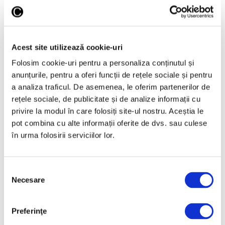
Acest site utilizează cookie-uri
Arta grădinilor peisagistice, la
Palatul Versailles
Folosim cookie-uri pentru a personaliza conținutul și
anunțurile, pentru a oferi funcții de rețele sociale și pentru
4 August 2026
a analiza traficul. De asemenea, le oferim partenerilor de
rețele sociale, de publicitate și de analize informații cu
privire la modul în care folosiți site-ul nostru. Aceștia le
pot combina cu alte informații oferite de dvs. sau culese
în urma folosirii serviciilor lor.
Selecția
Necesare
consimțământului
Preferinţe
Guggenheim Abu Dhabi,
proiectat de Frank Gehry,