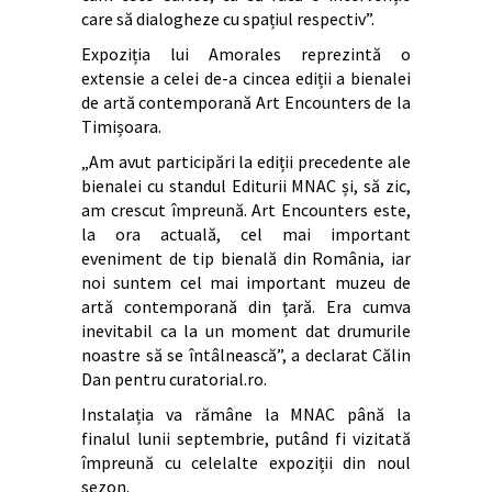
care să dialogheze cu spațiul respectiv”.
Expoziția lui Amorales reprezintă o
extensie a celei de-a cincea ediții a bienalei
de artă contemporană Art Encounters de la
Timișoara.
„Am avut participări la ediții precedente ale
bienalei cu standul Editurii MNAC și, să zic,
am crescut împreună. Art Encounters este,
la ora actuală, cel mai important
eveniment de tip bienală din România, iar
noi suntem cel mai important muzeu de
artă contemporană din țară. Era cumva
inevitabil ca la un moment dat drumurile
noastre să se întâlnească”, a declarat Călin
Dan pentru curatorial.ro.
Instalația va rămâne la MNAC până la
finalul lunii septembrie, putând fi vizitată
împreună cu celelalte expoziții din noul
sezon.