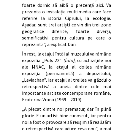
foarte dornic să aibă o prezență aici. Va
prezenta o instalație multimedia care face
referire la istoria Ciprului, la ecologie.
Așadar, sunt trei artiști ce vin din trei zone
geografice diferite, foarte diverși,
semnificativi pentru cultura pe care o
reprezintă”, a explicat Dan.
În rest, la etajul întâi al muzeului va rămâne
expozilia „Puls 22”
(foto)
, cu achizițiile noi
ale MNAC, la etajul al doilea rămâne
expoziția (permanentă) a depozitului,
„Leviathan”, iar etajul al treilea va găzdui o
retrospectivă a uneia dintre cele mai
importante artiste contemporane române,
Ecaterina Vrana (1969 – 2019).
„A plecat dintre noi prematur, dar în plină
glorie. E un artist bine cunoscut, iar pentru
noi a fost o provocare să reușim să realizăm
o retrospectivă care aduce ceva nou”, a mai