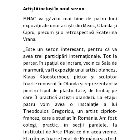
Artiștii incluși în noul sezon
MNAC va găzdui mai bine de patru luni
expoziții ale unor artiști din Mexic, Olanda și
Cipru, precum și o retrospectivă Ecaterina
Vrana.
„Este un sezon interesant, pentru că va
avea trei participări internaționale. Tot la
parter, în spațiul de intrare, vecin cu Sala de
marmură, va fi expoziția unui artist olandez,
Klaas Kloosterboer, pictor și sculptor
foarte cunoscut în Olanda și reprezentantiv
pentru tipul de plasticitate, de limbaj pe
care îl practică artiștii olandezi. La etajul
patru vom avea o instalație a lui
Theodoulos Gregoriou, un artist cipriot-
francez, care a studiat în România. Am fost
colegi, practic, în secții paralele, la
Institutul de Arte Plastice din acea vreme.
El a rămas foarte legat de România și a fost