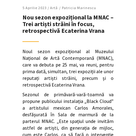
5 Aprilie 2023 /
Artǎ
Patricia Marinescu
Nou sezon expozițional la MNAC –
Trei artiști străini în focus,
retrospectivă Ecaterina Vrana
Noul sezon expozițional al Muzeului
Național de Artă Contemporană (MNAC),
care va debuta pe 25 mai, va reuni, pentru
prima dată, simultan, trei expoziții ale unor
reputați artiști străini, precum și o
retrospectivă Ecaterina Vrana.
Sezonul de primăvară-vară-toamnă va
propune publicului instalația „Black Cloud”
a artistului mexican Carlos Amorales,
desfășurată în Sala de marmură de la
parterul MNAC. „Este spațiul unde invităm
astfel de artiști, din generația de mijloc,
cum este Carlos, ca să facă o intervenție