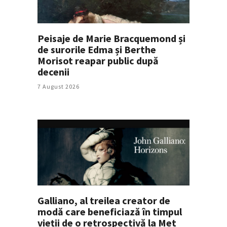
Peisaje de Marie Bracquemond și
de surorile Edma și Berthe
Morisot reapar public după
decenii
7 August 2026
Galliano, al treilea creator de
modă care beneficiază în timpul
vieții de o retrospectivă la Met