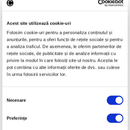
„Disclosures”, expoziție
internațională de grup la Muzeul
Național al Literaturii Române
Acest site utilizează cookie-uri
6 August 2026
Folosim cookie-uri pentru a personaliza conținutul și
anunțurile, pentru a oferi funcții de rețele sociale și pentru
a analiza traficul. De asemenea, le oferim partenerilor de
rețele sociale, de publicitate și de analize informații cu
Articole recente
privire la modul în care folosiți site-ul nostru. Aceștia le
pot combina cu alte informații oferite de dvs. sau culese
Un buncăr nuclear din
în urma folosirii serviciilor lor.
Italia devine muzeu al
Războiului Rece
10 August 2026
Selecția
Necesare
consimțământului
Femei în artă –
Elizabeth Murray,
pionieră a unei practici
Preferinţe
picturale pline de viață
10 August 2026