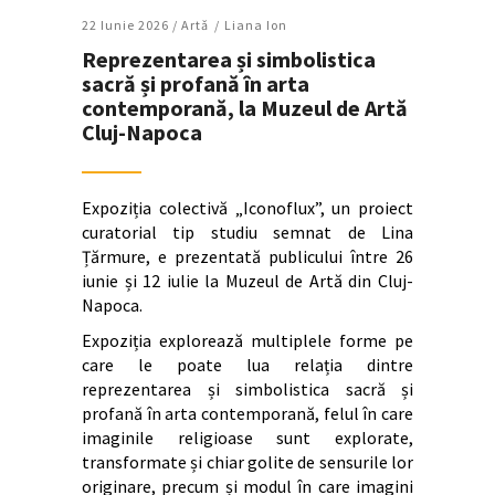
22 Iunie 2026 /
Artǎ
Liana Ion
Reprezentarea și simbolistica
sacră și profană în arta
contemporană, la Muzeul de Artă
Cluj-Napoca
Expoziția colectivă „Iconoflux”, un proiect
curatorial tip studiu semnat de Lina
Țărmure, e prezentată publicului între 26
iunie și 12 iulie la Muzeul de Artă din Cluj-
Napoca.
Expoziția explorează multiplele forme pe
care le poate lua relația dintre
reprezentarea și simbolistica sacră și
profană în arta contemporană, felul în care
imaginile religioase sunt explorate,
transformate și chiar golite de sensurile lor
originare, precum și modul în care imagini