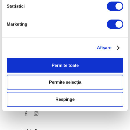
Statistici
Casele degradate din
Munții Apuseni, într-o
expoziție la Iași
Marketing
10 August 2026
Afişare
Categorii
Artǎ
Permite toate
Natură
Permite selecția
Societate
Respinge
Urmăreşte-ne pe