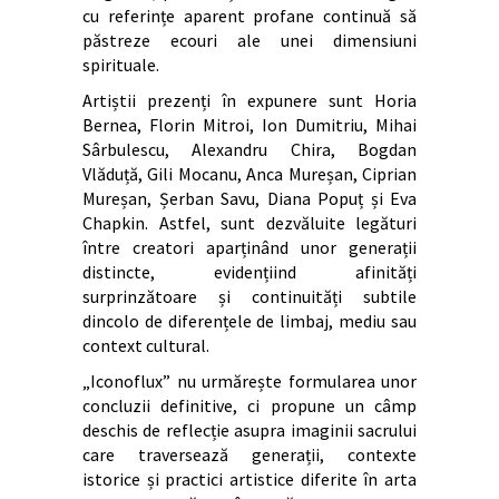
cu referințe aparent profane continuă să
păstreze ecouri ale unei dimensiuni
spirituale.
Artiștii prezenți în expunere sunt Horia
Bernea, Florin Mitroi, Ion Dumitriu, Mihai
Sârbulescu, Alexandru Chira, Bogdan
Vlăduță, Gili Mocanu, Anca Mureșan, Ciprian
Mureșan, Șerban Savu, Diana Popuț și Eva
Chapkin. Astfel, sunt dezvăluite legături
între creatori aparținând unor generații
distincte, evidențiind afinități
surprinzătoare și continuități subtile
dincolo de diferențele de limbaj, mediu sau
context cultural.
„Iconoflux” nu urmărește formularea unor
concluzii definitive, ci propune un câmp
deschis de reflecție asupra imaginii sacrului
care traversează generații, contexte
istorice și practici artistice diferite în arta