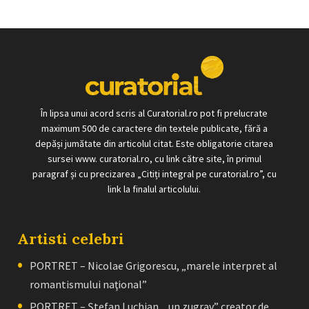
În lipsa unui acord scris al Curatorial.ro pot fi prelucrate
maximum 500 de caractere din textele publicate, fără a
depăși jumătate din articolul citat. Este obligatorie citarea
sursei www. curatorial.ro, cu link către site, în primul
paragraf și cu precizarea „Citiți integral pe curatorial.ro”, cu
link la finalul articolului.
Artisti celebri
PORTRET – Nicolae Grigorescu, „marele interpret al
romantismului naţional”
PORTRET – Ştefan Luchian, „un zugrav” creator de