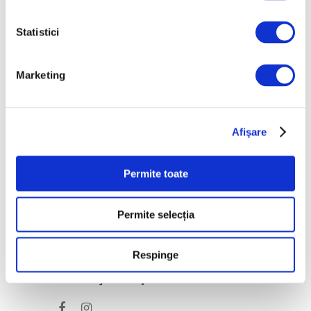
urbană la Ploiești
6 August 2026
Statistici
„Disclosures”, expoziție
internațională de grup
Marketing
la Muzeul Național al
Literaturii Române
6 August 2026
Afişare
Categorii
Permite toate
Artǎ
Natură
Permite selecția
Societate
Respinge
Urmăreşte-ne pe