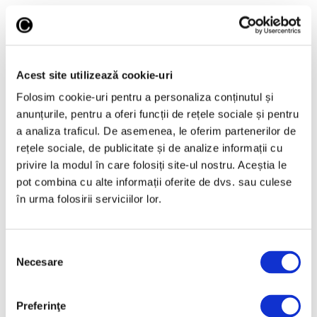
Ficțiune speculativă despre
extincția Balaurului bondoc, la
Scânteia+
2 Decembrie 2025
Acest site utilizează cookie-uri
Folosim cookie-uri pentru a personaliza conținutul și
anunțurile, pentru a oferi funcții de rețele sociale și pentru
a analiza traficul. De asemenea, le oferim partenerilor de
rețele sociale, de publicitate și de analize informații cu
Articole recente
privire la modul în care folosiți site-ul nostru. Aceștia le
pot combina cu alte informații oferite de dvs. sau culese
Operele lui Pollock și
Rothko contribuie la
în urma folosirii serviciilor lor.
elucidarea unui mister
științific vechi de zeci de
ani
Selecția
Necesare
consimțământului
6 August 2026
Artown Now – O sută de
artiști, în anuala de artă
Preferinţe