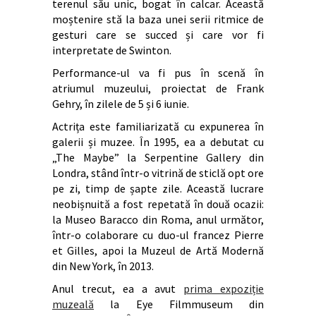
terenul său unic, bogat în calcar. Această
moștenire stă la baza unei serii ritmice de
gesturi care se succed și care vor fi
interpretate de Swinton.
Performance-ul va fi pus în scenă în
atriumul muzeului, proiectat de Frank
Gehry, în zilele de 5 și 6 iunie.
Actrița este familiarizată cu expunerea în
galerii și muzee. În 1995, ea a debutat cu
„The Maybe” la Serpentine Gallery din
Londra, stând într-o vitrină de sticlă opt ore
pe zi, timp de șapte zile. Această lucrare
neobișnuită a fost repetată în două ocazii:
la Museo Baracco din Roma, anul următor,
într-o colaborare cu duo-ul francez Pierre
et Gilles, apoi la Muzeul de Artă Modernă
din New York, în 2013.
Anul trecut, ea a avut
prima expoziție
muzeală
la Eye Filmmuseum din