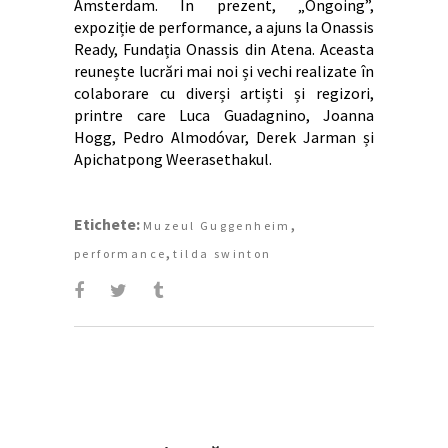
Amsterdam. În prezent, „Ongoing”,
expoziție de performance, a ajuns la Onassis
Ready, Fundația Onassis din Atena. Aceasta
reunește lucrări mai noi și vechi realizate în
colaborare cu diverși artiști și regizori,
printre care Luca Guadagnino, Joanna
Hogg, Pedro Almodóvar, Derek Jarman și
Apichatpong Weerasethakul.
Etichete:
,
Muzeul Guggenheim
,
performance
tilda swinton