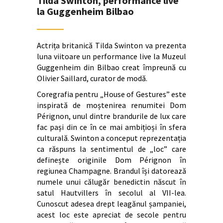
Tilda Swinton, performance live
la Guggenheim Bilbao
Actrița britanică Tilda Swinton va prezenta
luna viitoare un performance live la Muzeul
Guggenheim din Bilbao creat împreună cu
Olivier Saillard, curator de modă.
Coregrafia pentru „House of Gestures” este
inspirată de moștenirea renumitei Dom
Pérignon, unul dintre brandurile de lux care
fac pași din ce în ce mai ambițioși în sfera
culturală. Swinton a conceput reprezentația
ca răspuns la sentimentul de „loc” care
definește originile Dom Pérignon în
regiunea Champagne. Brandul își datorează
numele unui călugăr benedictin născut în
satul Hautvillers în secolul al VII-lea.
Cunoscut adesea drept leagănul șampaniei,
acest loc este apreciat de secole pentru