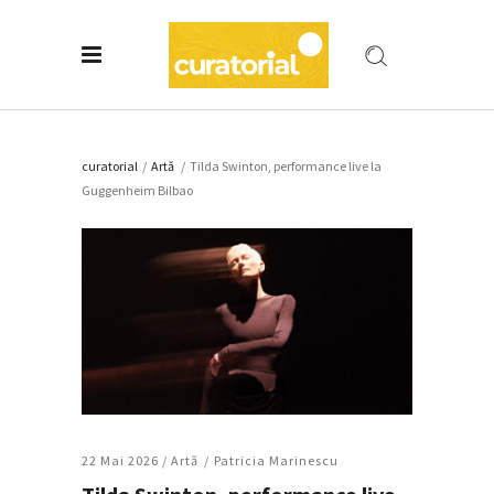
curatorial
/
Artǎ
/
Tilda Swinton, performance live la
Guggenheim Bilbao
22 Mai 2026 /
Artǎ
Patricia Marinescu