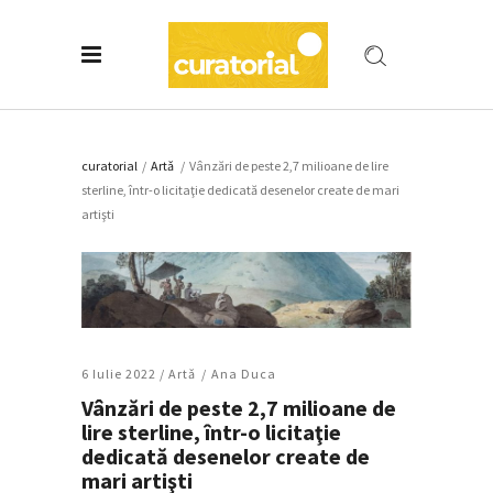
curatorial
/
Artǎ
/
Vânzări de peste 2,7 milioane de lire
sterline, într-o licitaţie dedicată desenelor create de mari
artişti
6 Iulie 2022 /
Artǎ
Ana Duca
Vânzări de peste 2,7 milioane de
lire sterline, într-o licitaţie
dedicată desenelor create de
mari artişti