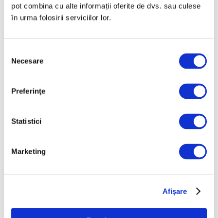
pot combina cu alte informații oferite de dvs. sau culese
Nou spațiu dedicat artei
în urma folosirii serviciilor lor.
contemporane,
educației și comunității,
la Timișoara
Selecția
5 August 2026
Necesare
consimțământului
Categorii
Preferinţe
Artǎ
Statistici
Natură
Societate
Marketing
Urmăreşte-ne pe
Afişare