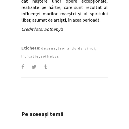
dat naştere unor opere excepţionale,
realizate pe hârtie, care sunt rezultat al
influenţei marilor maeştri şi al spiritului
liber, asumat de artişti, în acea perioadă.
Credit foto: Sotheby’s
Etichete:
,
,
desene
leonardo da vinci
,
licitatie
sothebys
Pe aceeași temă