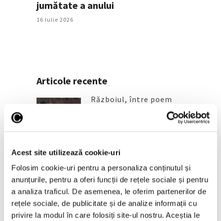
jumătate a anului
16 Iulie 2026
Articole recente
Războiul, între poem
vizual și inutilitatea
morții, la pictorii
români
6 August 2026
Acest site utilizează cookie-uri
Prima retrospectivă
Folosim cookie-uri pentru a personaliza conținutul și
completă în America de
anunțurile, pentru a oferi funcții de rețele sociale și pentru
Nord a operei
a analiza traficul. De asemenea, le oferim partenerilor de
cineastului român
rețele sociale, de publicitate și de analize informații cu
Andrei Ujică
privire la modul în care folosiți site-ul nostru. Aceștia le
5 August 2026