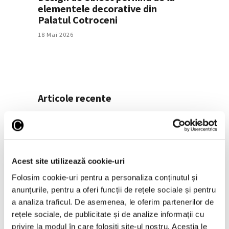
elementele decorative din
Palatul Cotroceni
18 Mai 2026
Articole recente
Operele lui Pollock și
Rothko contribuie la
elucidarea unui mister
științific vechi de zeci de
Acest site utilizează cookie-uri
ani
6 August 2026
Folosim cookie-uri pentru a personaliza conținutul și
anunțurile, pentru a oferi funcții de rețele sociale și pentru
Artown Now – O sută de
a analiza traficul. De asemenea, le oferim partenerilor de
artiști, în anuala de artă
rețele sociale, de publicitate și de analize informații cu
urbană la Ploiești
privire la modul în care folosiți site-ul nostru. Aceștia le
6 August 2026