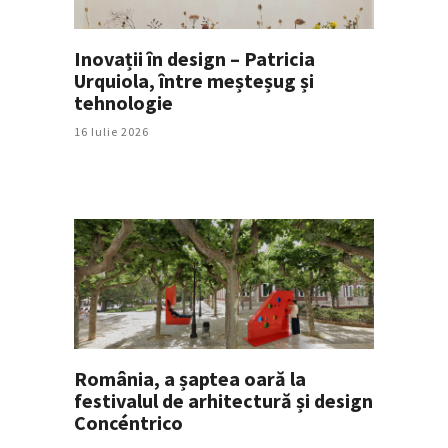
Inovații în design – Patricia
Urquiola, între meșteșug și
tehnologie
16 Iulie 2026
România, a șaptea oară la
festivalul de arhitectură și design
Concéntrico