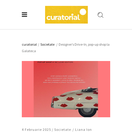
curatorial
/
Societate
/
Designer’s Drive-In, pop-up shop la
Galateca
4 Februarie 2025 /
Societate
Liana Ion