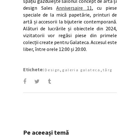
spațiu găzduiește salonul concept de artă și
design Sales
Anniversaire 11
, cu piese
speciale de la mică papetărie, printuri de
artă și accesorii la bijuterie contemporană.
Alături de lucrările și obiectele din 2024,
vizitatorii vor regăsi piese din primele
colecții create pentru Galateca. Accesul este
liber, între orele 12:00 și 20:00.
Etichete:
,
,
Design
galeria galateca
târg
Pe aceeași temă