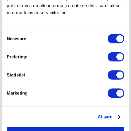
pot combina cu alte informații oferite de dvs. sau culese
„Disclosures”, expoziție
în urma folosirii serviciilor lor.
internațională de grup
la Muzeul Național al
Literaturii Române
Selecția
6 August 2026
Necesare
consimțământului
Preferinţe
Categorii
Artǎ
Statistici
Natură
Societate
Marketing
Urmăreşte-ne pe
Afişare