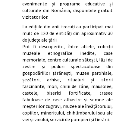
evenimente și programe educative și
culturale din România, disponibile gratuit
vizitatorilor.
La edițiile din anii trecuți au participat mai
mult de 120 de entități din aproximativ 30
de județe ale țării.
Pot fi descoperite, între altele, colecții
muzeale etnografice inedite, case
memoriale, centre culturale sătești, lăzi de
zestre și poduri spectaculoase din
gospodăriilor țărănești, muzee parohiale,
șezători, arhive, ritualuri și istorii
fascinante, mori, chilii de zâne, mausolee,
castele, biserici fortificate, trasee
fabuloase de case albastre și semne ale
meșterilor zugravi, muzee ale învățătorului,
copiilor, mineritului, chihlimbarului sau ale
viei și vinului, servicii de pompieri și fierării.