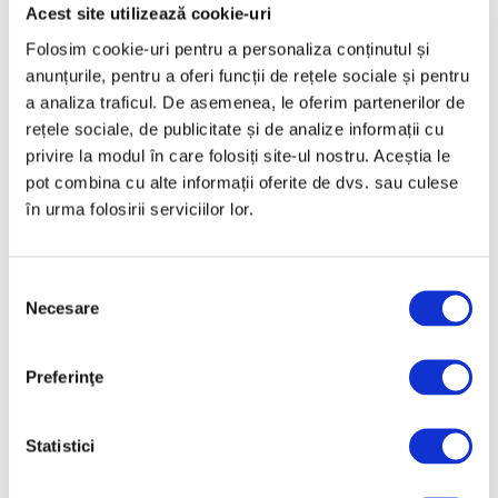
Articole recente
Acest site utilizează cookie-uri
Folosim cookie-uri pentru a personaliza conținutul și
Galliano, al treilea
anunțurile, pentru a oferi funcții de rețele sociale și pentru
creator de modă care
a analiza traficul. De asemenea, le oferim partenerilor de
beneficiază în timpul
rețele sociale, de publicitate și de analize informații cu
vieții de o retrospectivă
la Met
privire la modul în care folosiți site-ul nostru. Aceștia le
pot combina cu alte informații oferite de dvs. sau culese
7 August 2026
în urma folosirii serviciilor lor.
Nicolae Stoica, ultimul
mare interbelic –
Recuperare istorică
Selecția
după mai bine de 80 de
Necesare
consimțământului
ani
7 August 2026
Preferinţe
Recomandările
curatorial pentru
weekendul 7 – 9 august
Statistici
7 August 2026