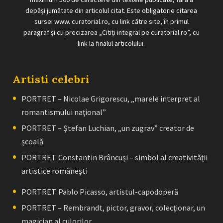
depăși jumătate din articolul citat. Este obligatorie citarea
sursei www. curatorial.ro, cu link către site, în primul
paragraf și cu precizarea „Citiți integral pe curatorial.ro”, cu
link la finalul articolului.
Artisti celebri
PORTRET – Nicolae Grigorescu, „marele interpret al
romantismului naţional”
PORTRET – Ştefan Luchian, „un zugrav” creator de
școală
PORTRET. Constantin Brâncuşi – simbol al creativităţii
artistice româneşti
PORTRET. Pablo Picasso, artistul-capodoperă
PORTRET – Rembrandt, pictor, gravor, colecţionar, un
magician al culorilor