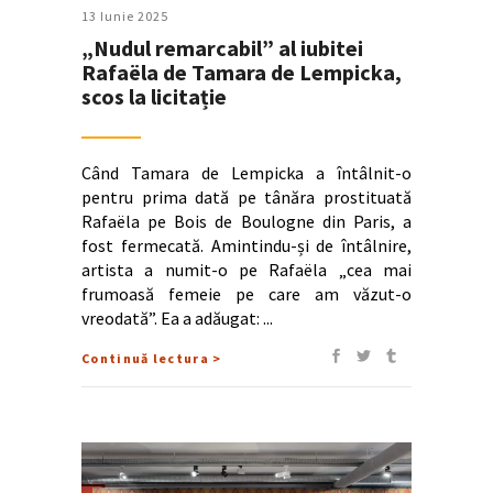
13 Iunie 2025
„Nudul remarcabil” al iubitei
Rafaëla de Tamara de Lempicka,
scos la licitație
Când Tamara de Lempicka a întâlnit-o
pentru prima dată pe tânăra prostituată
Rafaëla pe Bois de Boulogne din Paris, a
fost fermecată. Amintindu-și de întâlnire,
artista a numit-o pe Rafaëla „cea mai
frumoasă femeie pe care am văzut-o
vreodată”. Ea a adăugat:
Continuă lectura >