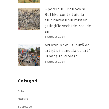
Operele lui Pollock și
Rothko contribuie la
elucidarea unui mister
științific vechi de zeci de
ani
6 August 2026
Artown Now – O sută de
artiști, în anuala de artă
urbană la Ploiești
6 August 2026
Categorii
Artǎ
Natură
Societate