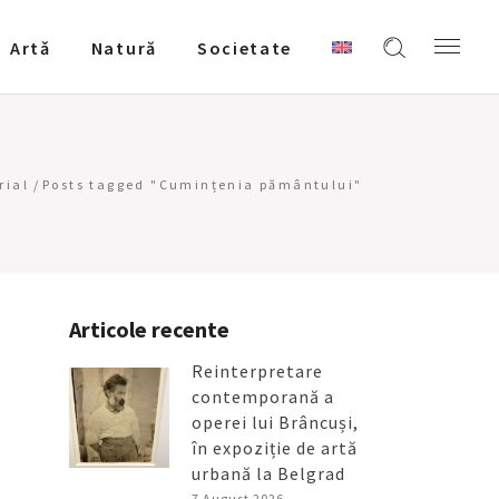
Artǎ
Natură
Societate
rial
/
Posts tagged "Cumințenia pământului"
Articole recente
Reinterpretare
contemporană a
operei lui Brâncuși,
în expoziție de artă
urbană la Belgrad
7 August 2026