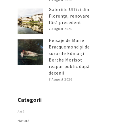
Galeriile Uffizi din
Florența, renovare
fără precedent
7 August 2026
Peisaje de Marie
Bracquemond și de
surorile Edma și
Berthe Morisot
reapar public după
decenii
7 August 2026
Categorii
Artǎ
Natură