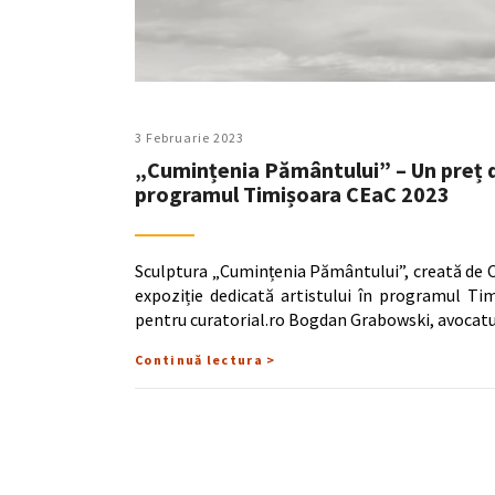
3 Februarie 2023
„Cumințenia Pământului” – Un preț de
programul Timișoara CEaC 2023
Sculptura „Cumințenia Pământului”, creată de C
expoziție dedicată artistului în programul Ti
pentru curatorial.ro Bogdan Grabowski, avocatul 
Continuă lectura >