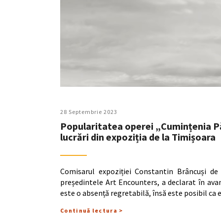
28 Septembrie 2023
Popularitatea operei „Cumințenia Pă
lucrări din expoziția de la Timișoara
Comisarul expoziției Constantin Brâncuși de
președintele Art Encounters, a declarat în av
este o absență regretabilă, însă este posibil ca 
Continuă lectura >