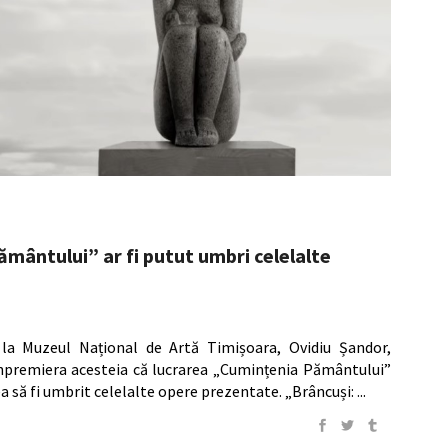
mântului” ar fi putut umbri celelalte
 la Muzeul Național de Artă Timișoara, Ovidiu Șandor,
anpremiera acesteia că lucrarea „Cumințenia Pământului”
ea să fi umbrit celelalte opere prezentate. „Brâncuși: