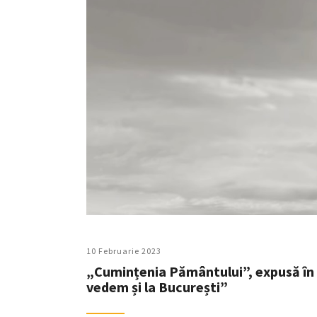
10 Februarie 2023
„Cumințenia Pământului”, expusă în F
vedem și la București”