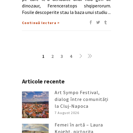
dinozaur, Ferenceratops shqiperorum.
Fosile descoperite stau la baza unui studiu
Continuă lectura >
1
2
3
4
Articole recente
Art Sympo Festival,
dialog între comunități
la Cluj-Napoca
7 August 2026
Femei în artă – Laura
Knight, pictorița