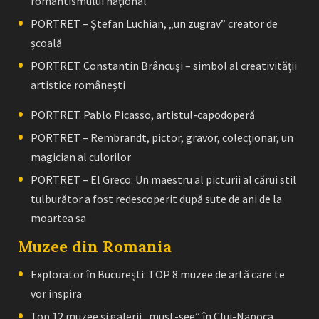
romantismului naţional”
PORTRET – Ştefan Luchian, „un zugrav” creator de
școală
PORTRET. Constantin Brâncuşi – simbol al creativităţii
artistice româneşti
PORTRET. Pablo Picasso, artistul-capodoperă
PORTRET – Rembrandt, pictor, gravor, colecţionar, un
magician al culorilor
PORTRET – El Greco: Un maestru al picturii al cărui stil
tulburător a fost redescoperit după sute de ani de la
moartea sa
Muzee din Romania
Explorator în București: TOP 8 muzee de artă care te
vor inspira
Top 12 muzee și galerii „must-see” în Cluj-Napoca