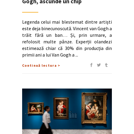
Gogh, ascunde un chip
Legenda celui mai blestemat dintre artiști
este deja binecunoscută. Vincent van Gogh a
trăit fără un ban… Și, prin urmare, a
refolosit multe pânze. Experții olandezi
estimează chiar că 30% din producția din
primii ani a lui Van Gogh a
Continuă lectura >