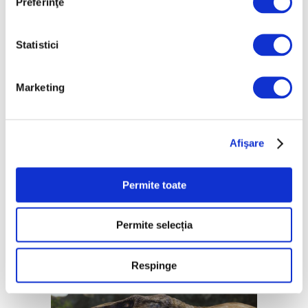
Preferinţe
Cea mai veche pictură rupestră
din lume, descoperită în
Indonezia
Statistici
Marketing
Mâini care arată calea: cercetătorii au
descoperit în Indonezia cel mai vechi
exemplu de artă rupestră din lume, vechi de
67.800 de ani, o nouă pistă de reflecție
Afişare
asupra rutelor de migrație ale omului
modern. Aceste comori arheologice se află
pe
Permite toate
Continuă lectura >
Permite selecția
Respinge