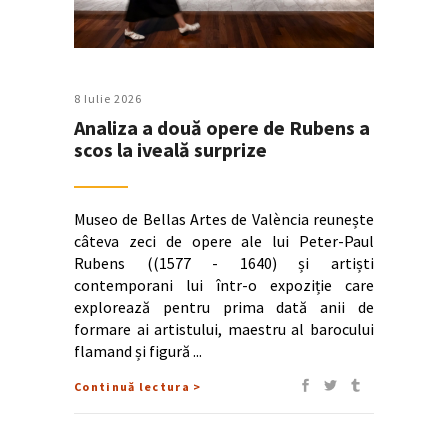
8 Iulie 2026
Analiza a două opere de Rubens a
scos la iveală surprize
Museo de Bellas Artes de València reunește
câteva zeci de opere ale lui Peter-Paul
Rubens ((1577 - 1640) și artiști
contemporani lui într-o expoziție care
explorează pentru prima dată anii de
formare ai artistului, maestru al barocului
flamand și figură
Continuă lectura >