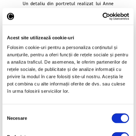
Un detaliu din portretul realizat lui Anne
Boleyn de un un artist elisabetan
demonstrează, spun istoricii care l-au
analizat recent, că lucrarea a avut menirea
de a respinge suspiciunea că soția regelui
Henry al VIII-lea era vrăjitoare și avea un
Acest site utilizează cookie-uri
Folosim cookie-uri pentru a personaliza conținutul și
Continuă lectura >
anunțurile, pentru a oferi funcții de rețele sociale și pentru
a analiza traficul. De asemenea, le oferim partenerilor de
rețele sociale, de publicitate și de analize informații cu
privire la modul în care folosiți site-ul nostru. Aceștia le
pot combina cu alte informații oferite de dvs. sau culese
în urma folosirii serviciilor lor.
Selecția
Necesare
consimțământului
21 Ianuarie 2026