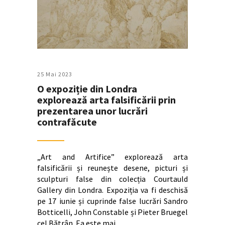
25 Mai 2023
O expoziție din Londra
explorează arta falsificării prin
prezentarea unor lucrări
contrafăcute
„Art and Artifice” explorează arta
falsificării și reunește desene, picturi și
sculpturi false din colecția Courtauld
Gallery din Londra. Expoziția va fi deschisă
pe 17 iunie și cuprinde false lucrări Sandro
Botticelli, John Constable și Pieter Bruegel
cel Bătrân. Ea este mai