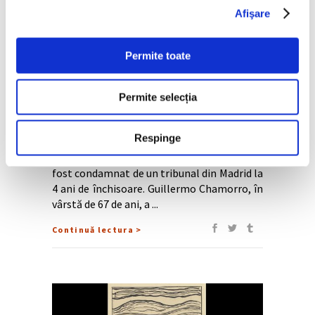
Afişare
22 Februarie 2023
Colecționarul spaniol care a
Permite toate
vândut caselor de licitații falsuri
Chillida și Munch, condamnat
Permite selecția
Colecționarul spaniol care a vândut sau a
Respinge
încercat să vândă caselor de licitații falsuri
Munch, Lichtenstein, Chillida și Guerrero a
fost condamnat de un tribunal din Madrid la
4 ani de închisoare. Guillermo Chamorro, în
vârstă de 67 de ani, a
Continuă lectura >