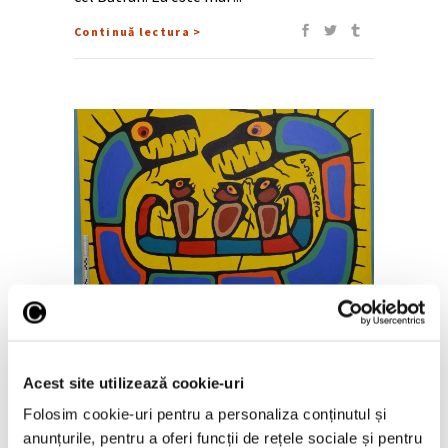
Continuă lectura >
9 Martie 2023
Cea mai mare fraudă în artă din
Acest site utilizează cookie-uri
istoria lumii, descoperită de
Folosim cookie-uri pentru a personaliza conținutul și
poliția canadiană
anunțurile, pentru a oferi funcții de rețele sociale și pentru