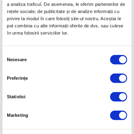
a analiza traficul. De asemenea, le oferim partenerilor de
rețele sociale, de publicitate și de analize informații cu
Poliția canadiană a descoperit „cea mai
privire la modul în care folosiți site-ul nostru. Aceștia le
mare fraudă în artă din istoria lumii”, opt
pot combina cu alte informații oferite de dvs. sau culese
suspecți fiind arestați și mai mult de 1.000
de lucrări au fost confiscate în urma unei
în urma folosirii serviciilor lor.
anchete privind falsificări de tablouri ale
artistului Norval Morrisseau de
Selecția
Continuă lectura >
Necesare
consimțământului
Preferinţe
Statistici
Marketing