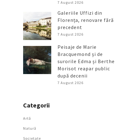
7 August 2026
Galeriile Uffizi din
Florența, renovare fără
precedent
7 August 2026
Peisaje de Marie
Bracquemond și de
surorile Edma și Berthe
Morisot reapar public
după decenii
7 August 2026
Categorii
Artǎ
Natură
Societate