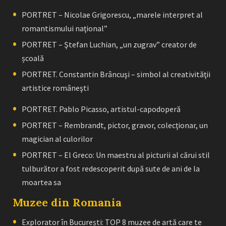
PORTRET – Nicolae Grigorescu, „marele interpret al
romantismului naţional”
PORTRET – Ştefan Luchian, „un zugrav” creator de
școală
PORTRET. Constantin Brâncuşi – simbol al creativităţii
artistice româneşti
PORTRET. Pablo Picasso, artistul-capodoperă
PORTRET – Rembrandt, pictor, gravor, colecţionar, un
magician al culorilor
PORTRET – El Greco: Un maestru al picturii al cărui stil
tulburător a fost redescoperit după sute de ani de la
moartea sa
Muzee din Romania
Explorator în București: TOP 8 muzee de artă care te