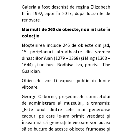
Galeria a fost deschisă de regina Elizabeth
II în 1992, apoi în 2017, după lucrările de
renovare.
Mai mult de 260 de obiecte, nou intrate în
colecție
Moștenirea include 246 de obiecte din jad,
15 porțelanuri alb-albastre din vremea
dinastiilor Yuan (1279 – 1368) și Ming (1368 –
1644) și un bust Bodhisattva, potrivit The
Guardian.
Obiectele vor fi expuse public în lunile
viitoare.
George Osborne, președintele comitetului
de administrare al muzeului, a transmis:
„Este unul dintre cele mai generoase
cadouri pe care le-am primit vreodată și
înseamnă că generațiile viitoare vor putea
să se bucure de aceste obiecte frumoase și