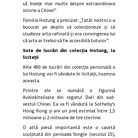
să învețe mai multe despre extraordinara
istorie a Chinei”.
Familia Hotung a precizat: „Tatăl nostru s-a
bucurat pe deplin să colecționeze și să
studieze arta rafinată și era convingerea lui
că arta ar trebui să fie accesibilă tuturor”.
Sute de lucrări din colecția Hotung, la
licitații
Alte 400 de lucrări din colecția personală a
lui Hotung vor fi vândute în licitații, toamna
aceasta.
Printre ele se numără o figurină
Avalokiteśvara din regatul Dali din sud-
vestul Chinei. Ea va fi vândută la Sotheby’s
Hong Kong și are un preț estimat între 1,5
milioane și 2 milioane de lire sterline.
O altă piesă importantă este o casetă
sculptată din perioada Yongle (secolul 15),