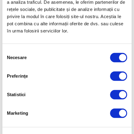
a analiza traficul. De asemenea, le oferim partenerilor de
rețele sociale, de publicitate și de analize informații cu
privire la modul în care folosiți site-ul nostru. Aceștia le
pot combina cu alte informații oferite de dvs. sau culese
Valoarea artefactelor jefuite
în urma folosirii serviciilor lor.
confiscate de la Met depășește
95 de milioane de dolari
6 Iulie 2026
Selecția
Necesare
consimțământului
Preferinţe
Articole recente
Statistici
Reinterpretare
contemporană a operei
lui Brâncuși, în expoziție
Marketing
de artă urbană la
Belgrad
7 August 2026