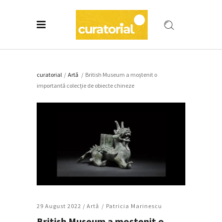
curatorial
/
Artǎ
/
British Museum a moștenit o
importantă colecție de obiecte chineze
29 August 2022 /
Artǎ
Patricia Marinescu
British Museum a moștenit o