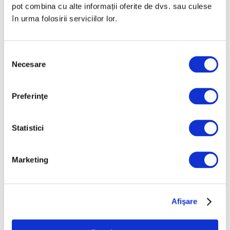
pot combina cu alte informații oferite de dvs. sau culese
în urma folosirii serviciilor lor.
Arta grădinilor peisagistice, la
Palatul Versailles
Selecția
Necesare
consimțământului
4 August 2026
Preferinţe
Statistici
Marketing
Afişare
Guggenheim Abu Dhabi,
proiectat de Frank Gehry,