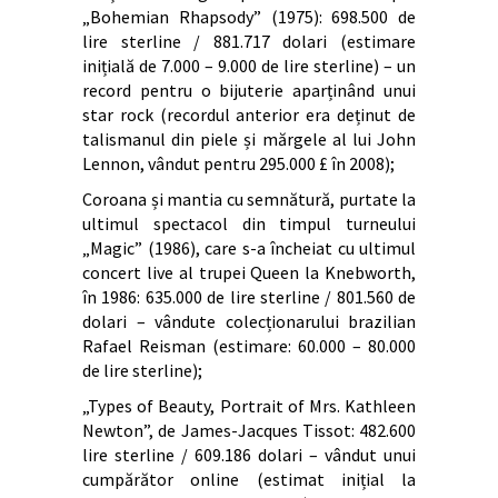
„Bohemian Rhapsody” (1975): 698.500 de
lire sterline / 881.717 dolari (estimare
inițială de 7.000 – 9.000 de lire sterline) – un
record pentru o bijuterie aparținând unui
star rock (recordul anterior era deținut de
talismanul din piele și mărgele al lui John
Lennon, vândut pentru 295.000 £ în 2008);
Coroana și mantia cu semnătură, purtate la
ultimul spectacol din timpul turneului
„Magic” (1986), care s-a încheiat cu ultimul
concert live al trupei Queen la Knebworth,
în 1986: 635.000 de lire sterline / 801.560 de
dolari – vândute colecționarului brazilian
Rafael Reisman (estimare: 60.000 – 80.000
de lire sterline);
„Types of Beauty, Portrait of Mrs. Kathleen
Newton”, de James-Jacques Tissot: 482.600
lire sterline / 609.186 dolari – vândut unui
cumpărător online (estimat inițial la