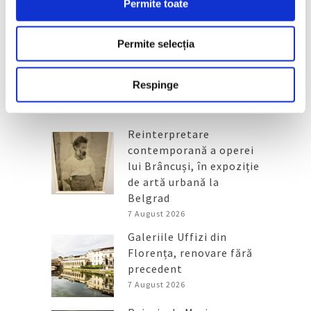
inaugurat în decembrie
Permite toate
30 Iulie 2026
Permite selecția
Respinge
Articole recente
Reinterpretare
contemporană a operei
lui Brâncuși, în expoziție
de artă urbană la
Belgrad
7 August 2026
Galeriile Uffizi din
Florența, renovare fără
precedent
7 August 2026