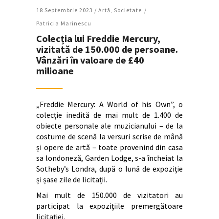
18 Septembrie 2023 /
Artǎ
,
Societate
Patricia Marinescu
Colecția lui Freddie Mercury,
vizitată de 150.000 de persoane.
Vânzări în valoare de £40
milioane
„Freddie Mercury: A World of his Own”, o
colecție inedită de mai mult de 1.400 de
obiecte personale ale muzicianului – de la
costume de scenă la versuri scrise de mână
și opere de artă – toate provenind din casa
sa londoneză, Garden Lodge, s-a încheiat la
Sotheby’s Londra, după o lună de expoziție
și șase zile de licitații.
Mai mult de 150.000 de vizitatori au
participat la expozițiile premergătoare
licitației.