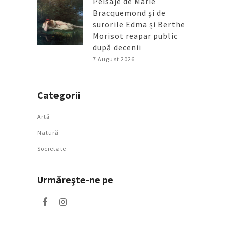
Peisaje de Marie
Bracquemond și de
surorile Edma și Berthe
Morisot reapar public
după decenii
7 August 2026
Categorii
Artǎ
Natură
Societate
Urmăreşte-ne pe