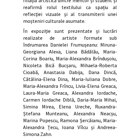
filiația artistică dintre mentor și student și
reafirmă rolul textilului ca spațiu al
reflecției vizuale și al transmiterii unei
moșteniri culturale asumate.
În expoziție sunt prezentate și lucrări
realizate de artiste formate sub
îndrumarea Danielei Frumușeanu: Miruna-
Georgiana Alexa, Liana Bădălău, Maria-
Corina Boariu, Maria-Alexandra Brîndușoiu,
Nicoleta Bică Bucșaru, Mihaela-Roberta
Cioabă, Anastasia Dabija, Dana Dincă,
Cătălina-Elena Dina, Maria-Iuliana Dobre,
Maria-Alexandra Frîncu, Livia-Elena Greaca,
Laura-Maria Greaca, Alexandra Iordache,
Carmen Iordache Diblă, Daria-Maria Mihai,
Simina Mirea, Elena Ureche, Ruxandra-
Ștefana Munteanu, Alexandra Neacșu,
Marina Popescu, Ramona Șercăianu, Maria-
Alexandra Țecu, Ioana Vîlcu și Andreea-
Simona Zahn.