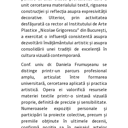
unit cercetarea materialului textil, rigoarea
construcției și reflecția asupra expresivității
decorative. Ulterior, prin activitatea
desfășurată ca rector al Institutului de Arte
Plastice „Nicolae Grigorescu” din București,
a exercitat o influență consistentă asupra
dezvoltării învățământului artistic și asupra
consolidării unei tradiții de excelență în
cultura vizuală contemporană.
Conf. univ. dr. Daniela Frumușeanu se
distinge printr-un parcurs profesional
amplu, articulat între formarea
universitară, cercetarea aplicată și practica
artistică. Opera ei valorifică resursele
materiei textile printr-o sintaxă vizuală
proprie, definită de precizie și sensibilitate.
Numeroasele expoziții personale și
participări la proiecte colective, precum și
premiile obținute în ultimele decenii,
confirmă poziția sa în peisajul artelor