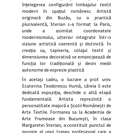
înțelegerea configurării limbajului textil
modern în spațiul românesc. Artistă
originară din Buzău, cu o practică
plurivalentă, Sterian s-a format la Paris,
unde a asimilat coordonatele
modernismului, ulterior integrate într-o
viziune artistică coerentă și distinctă. În
creația sa, tapiseria, colajul textil și
dimensiunea decorativă se emancipează de
funcția lor tradițională și devin medii
autonome de expresie plastică.
În același cadru, o lucrare a prof. univ.
Ecaterina Teodorescu Humă, căreia îi este
dedicată expoziția, deschide o altă etapă
fundamentală. Artista reprezintă o
personalitate majoră a Școlii Românești de
Arte Textile. Formarea sa la Academia de
Arte Frumoase din București, în clasa
Margaretei Sterian, a constituit punctul de
pornire al unui traseu profesional care a