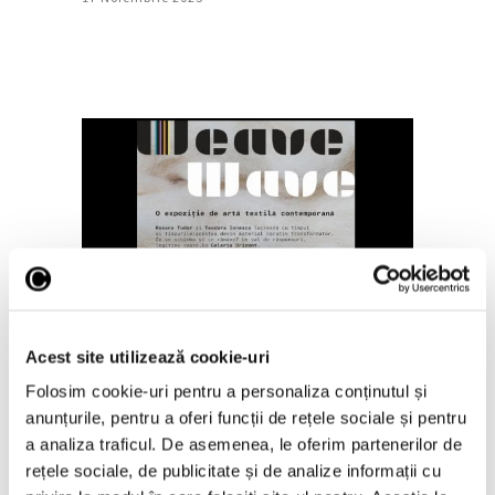
„Weave Wave”, artă textilă
contemporană la galeria Orizont
23 Iulie 2025
Acest site utilizează cookie-uri
Folosim cookie-uri pentru a personaliza conținutul și
anunțurile, pentru a oferi funcții de rețele sociale și pentru
a analiza traficul. De asemenea, le oferim partenerilor de
rețele sociale, de publicitate și de analize informații cu