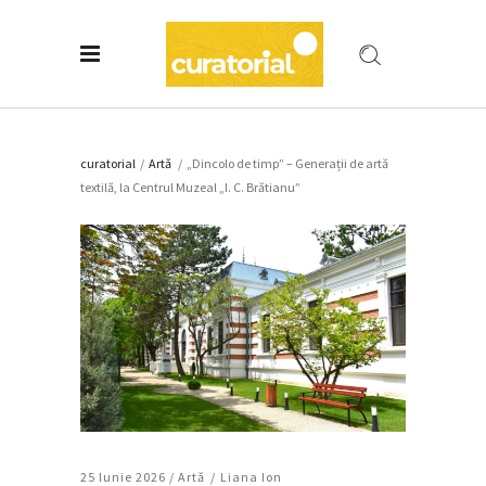
curatorial
/
Artǎ
/
„Dincolo de timp” – Generații de artă
textilă, la Centrul Muzeal „I. C. Brătianu”
25 Iunie 2026 /
Artǎ
Liana Ion