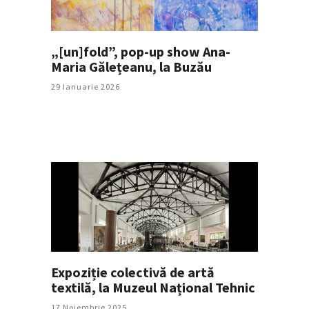
„[un]fold”, pop-up show Ana-
Maria Gălețeanu, la Buzău
29 Ianuarie 2026
Expoziție colectivă de artă
textilă, la Muzeul Național Tehnic
17 Noiembrie 2025