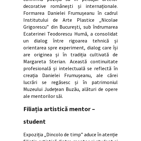
decorative românești și internaționale.
Formarea Danielei Frumușeanu în cadrul
Institutului de Arte Plastice „Nicolae
Grigorescu” din București, sub îndrumarea
Ecaterinei Teodorescu Humă, a consolidat
un dialog între rigoarea tehnică și
orientarea spre experiment, dialog care își
are originea și în tradiția cultivată de
Margareta Sterian. Această continuitate
profesională și intelectuală se reflectă în
creația Danielei Frumușeanu, ale cărei
lucrări se regăsesc și în patrimoniul
Muzeului Județean Buzău, alături de opere
ale mentorilor săi.
Filiația artistică mentor –
student
Expoziția „Dincolo de timp” aduce în atenție