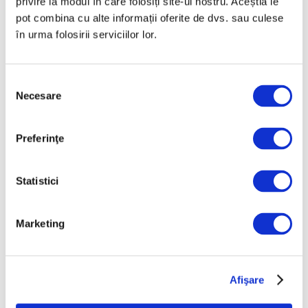
privire la modul în care folosiți site-ul nostru. Aceștia le
pot combina cu alte informații oferite de dvs. sau culese
în urma folosirii serviciilor lor.
Selecția
INTERVIU – Artiști vizuali din
Necesare
consimțământului
Polonia și Spania, despre „arta
inferioară” în plină renaștere
Preferinţe
18 Aprilie 2025
Statistici
Marketing
Afişare