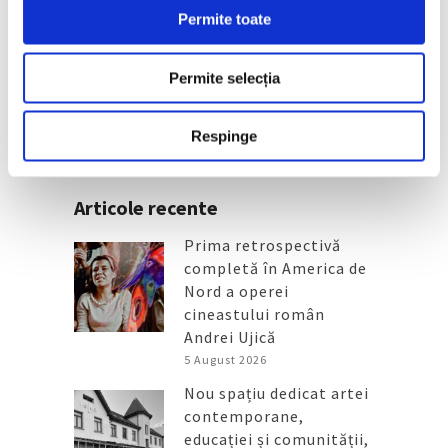
Colț de mamut lânos descoperit
Permite toate
în judeţul Buzău, expus de
Noaptea Muzeelor
Permite selecția
3 Aprilie 2025
Respinge
Articole recente
Prima retrospectivă
completă în America de
Nord a operei
cineastului român
Andrei Ujică
5 August 2026
Nou spațiu dedicat artei
contemporane,
educației și comunității,