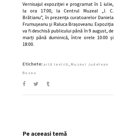
Vernisajul expoziției e programat în 1 iulie,
la ora 17:00, la Centrul Muzeal „I. C.
Brătianu”, în prezența curatoarelor Daniela
Frumușeanu și Raluca Brașoveanu. Expoziția
va fi deschisă publicului până în 9 august, de
marți până duminică, între orele 10:00 și
18:00.
Etichete:
,
artă textilă
Muzeul Judetean
Buzau
Pe aceeași temă