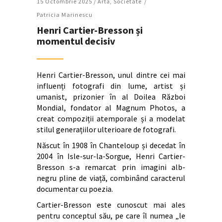
15 Octombrie 2025 /
Artǎ
,
Societate
Patricia Marinescu
Henri Cartier-Bresson și
momentul decisiv
Henri Cartier-Bresson, unul dintre cei mai
influenți fotografi din lume, artist și
umanist, prizonier în al Doilea Război
Mondial, fondator al Magnum Photos, a
creat compoziții atemporale și a modelat
stilul generațiilor ulterioare de fotografi.
Născut în 1908 în Chanteloup și decedat în
2004 în Isle-sur-la-Sorgue, Henri Cartier-
Bresson s-a remarcat prin imagini alb-
negru pline de viață, combinând caracterul
documentar cu poezia.
Cartier-Bresson este cunoscut mai ales
pentru conceptul său, pe care îl numea „le