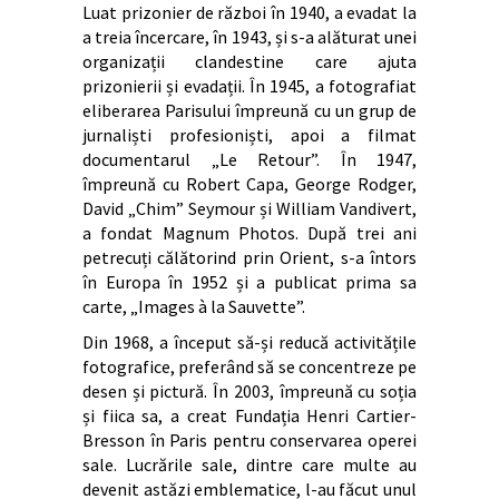
Luat prizonier de război în 1940, a evadat la
a treia încercare, în 1943, și s-a alăturat unei
organizații clandestine care ajuta
prizonierii și evadații. În 1945, a fotografiat
eliberarea Parisului împreună cu un grup de
jurnaliști profesioniști, apoi a filmat
documentarul „Le Retour”. În 1947,
împreună cu Robert Capa, George Rodger,
David „Chim” Seymour și William Vandivert,
a fondat Magnum Photos. După trei ani
petrecuți călătorind prin Orient, s-a întors
în Europa în 1952 și a publicat prima sa
carte, „Images à la Sauvette”.
Din 1968, a început să-și reducă activitățile
fotografice, preferând să se concentreze pe
desen și pictură. În 2003, împreună cu soția
și fiica sa, a creat Fundația Henri Cartier-
Bresson în Paris pentru conservarea operei
sale. Lucrările sale, dintre care multe au
devenit astăzi emblematice, l-au făcut unul