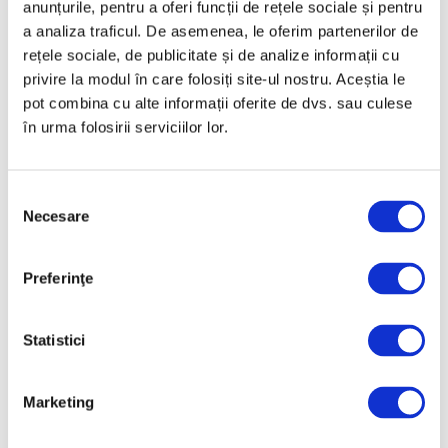
anunțurile, pentru a oferi funcții de rețele sociale și pentru
a analiza traficul. De asemenea, le oferim partenerilor de
rețele sociale, de publicitate și de analize informații cu
privire la modul în care folosiți site-ul nostru. Aceștia le
pot combina cu alte informații oferite de dvs. sau culese
în urma folosirii serviciilor lor.
Candida Höfer și psihologia
interioarelor arhitecturale
16 Iunie 2026
Selecția
Necesare
consimțământului
Preferinţe
Articole recente
Statistici
Reinterpretare
contemporană a operei
Marketing
lui Brâncuși, în expoziție
de artă urbană la