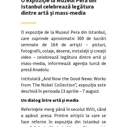
O expoziţie la Muzeul Pera din
Istanbul celebrează legătura
dintre artă şi mass-media
O expoziţie de la Muzeul Pera din Istanbul,
care cuprinde aproximativ 300 de lucrări
semnate de 164 de artişti – picturi,
fotografii, colaje, desene, instalaţii şi creaţii
video – celebrează legătura dintre artă şi
mass-media, informează agenţia turcă de
presă Anadolu.
Intitulată „And Now the Good News: Works
from The Nobel Collection”, expoziţia este
deschisă în perioada 13 aprilie – 7 august.
Un dialog între artă şi media
Referinţele merg până în secolul XVIII, când
a apărut presa. Printre artiştii la care se
face referire în expoziţia din Istanbul se