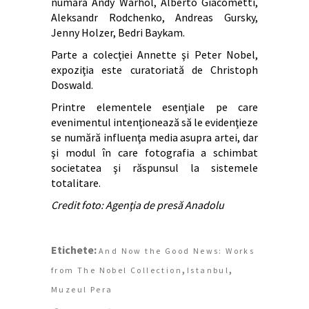
numără Andy Warhol, Alberto Giacometti,
Aleksandr Rodchenko, Andreas Gursky,
Jenny Holzer, Bedri Baykam.
Parte a colecţiei Annette şi Peter Nobel,
expoziţia este curatoriată de Christoph
Doswald.
Printre elementele esenţiale pe care
evenimentul intenţionează să le evidenţieze
se numără influenţa media asupra artei, dar
şi modul în care fotografia a schimbat
societatea şi răspunsul la sistemele
totalitare.
Credit foto: Agenţia de presă Anadolu
Etichete:
And Now the Good News: Works
,
,
from The Nobel Collection
Istanbul
Muzeul Pera