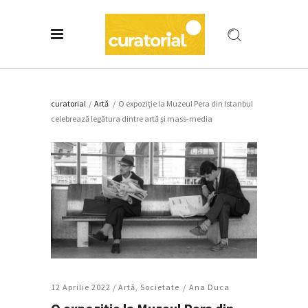
curatorial
/
Artǎ
/
O expoziţie la Muzeul Pera din Istanbul
celebrează legătura dintre artă şi mass-media
12 Aprilie 2022 /
Artǎ
,
Societate
Ana Duca