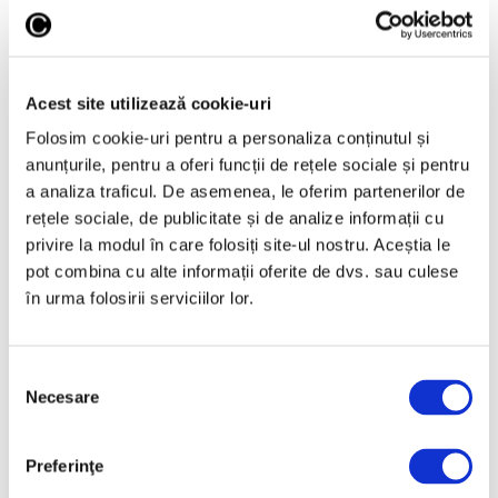
6 August 2026
„Disclosures”, expoziție
internațională de grup
la Muzeul Național al
Acest site utilizează cookie-uri
Literaturii Române
Folosim cookie-uri pentru a personaliza conținutul și
6 August 2026
anunțurile, pentru a oferi funcții de rețele sociale și pentru
a analiza traficul. De asemenea, le oferim partenerilor de
rețele sociale, de publicitate și de analize informații cu
Categorii
privire la modul în care folosiți site-ul nostru. Aceștia le
pot combina cu alte informații oferite de dvs. sau culese
Artǎ
în urma folosirii serviciilor lor.
Natură
Societate
Selecția
Necesare
consimțământului
Urmăreşte-ne pe
Preferinţe