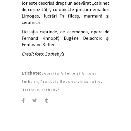
lor este descrisă drept un adevărat „cabinet
de curiozităţi”, cu obiecte precum emailuri
Limoges, lucrări în fildeş, marmură şi
ceramică.
Licitaţia cuprinde, de asemenea, opere de
Fernand Khnopff, Eugène Delacroix și
Ferdinand Keller.
Credit foto: Sotheby’s
Etichete:
colecţia Arlette şi Antony
,
,
,
Embden
François Boucher
inspiratie
,
licitatie
sothebys