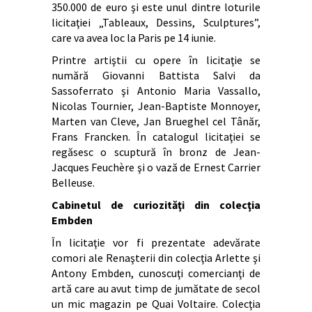
350.000 de euro şi este unul dintre loturile
licitaţiei „Tableaux, Dessins, Sculptures”,
care va avea loc la Paris pe 14 iunie.
Printre artiştii cu opere în licitaţie se
numără Giovanni Battista Salvi da
Sassoferrato şi Antonio Maria Vassallo,
Nicolas Tournier, Jean-Baptiste Monnoyer,
Marten van Cleve, Jan Brueghel cel Tânăr,
Frans Francken. În catalogul licitaţiei se
regăsesc o scuptură în bronz de Jean-
Jacques Feuchère şi o vază de Ernest Carrier
Belleuse.
Cabinetul de curiozităţi din colecţia
Embden
În licitaţie vor fi prezentate adevărate
comori ale Renaşterii din colecţia Arlette şi
Antony Embden, cunoscuţi comercianţi de
artă care au avut timp de jumătate de secol
un mic magazin pe Quai Voltaire. Colecţia