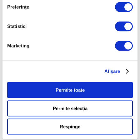
Galeriile Uffizi din
Preferinţe
Florența, renovare fără
precedent
7 August 2026
Statistici
Peisaje de Marie
Bracquemond și de
Marketing
surorile Edma și Berthe
Morisot reapar public
după decenii
Afişare
7 August 2026
Permite toate
Categorii
Permite selecția
Artǎ
Natură
Respinge
Societate