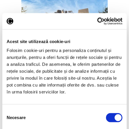
Guggenheim Abu Dhabi,
proiectat de Frank Gehry,
inaugurat în decembrie
Acest site utilizează cookie-uri
30 Iulie 2026
Folosim cookie-uri pentru a personaliza conținutul și
anunțurile, pentru a oferi funcții de rețele sociale și pentru
a analiza traficul. De asemenea, le oferim partenerilor de
rețele sociale, de publicitate și de analize informații cu
Articole recente
privire la modul în care folosiți site-ul nostru. Aceștia le
pot combina cu alte informații oferite de dvs. sau culese
Reinterpretare
în urma folosirii serviciilor lor.
contemporană a operei
lui Brâncuși, în expoziție
de artă urbană la
Selecția
Belgrad
Necesare
consimțământului
7 August 2026