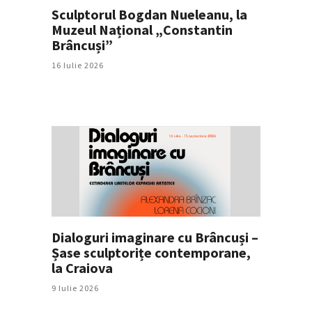
Sculptorul Bogdan Nueleanu, la
Muzeul Național „Constantin
Brâncuși”
16 Iulie 2026
Dialoguri imaginare cu Brâncuși –
Șase sculptorițe contemporane,
la Craiova
9 Iulie 2026