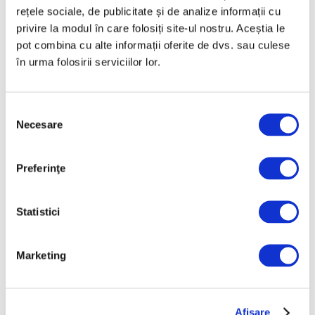
rețele sociale, de publicitate și de analize informații cu
privire la modul în care folosiți site-ul nostru. Aceștia le
pot combina cu alte informații oferite de dvs. sau culese
Cea mai mică operă de artă din
în urma folosirii serviciilor lor.
lume
30 Iunie 2026
Selecția
Necesare
consimțământului
Preferinţe
Articole recente
Statistici
Operele lui Pollock și
Rothko contribuie la
Marketing
elucidarea unui mister
științific vechi de zeci de
ani
6 August 2026
Afişare