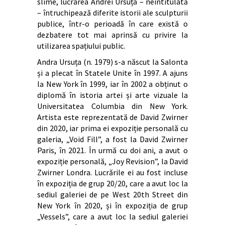
slime, lucrarea Andrei Ursuța – neintitulată
– întruchipează diferite istorii ale sculpturii
publice, într-o perioadă în care există o
dezbatere tot mai aprinsă cu privire la
utilizarea spațiului public.
Andra Ursuța (n. 1979) s-a născut la Salonta
și a plecat în Statele Unite în 1997. A ajuns
la New York în 1999, iar în 2002 a obținut o
diplomă în istoria artei și arte vizuale la
Universitatea Columbia din New York.
Artista este reprezentată de David Zwirner
din 2020, iar prima ei expoziție personală cu
galeria, „Void Fill”, a fost la David Zwirner
Paris, în 2021. În urmă cu doi ani, a avut o
expoziție personală, „Joy Revision”, la David
Zwirner Londra. Lucrările ei au fost incluse
în expoziția de grup 20/20, care a avut loc la
sediul galeriei de pe West 20th Street din
New York în 2020, și în expoziția de grup
„Vessels”, care a avut loc la sediul galeriei