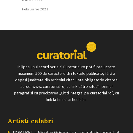
Februarie 2021
În lipsa unui acord scris al Curatorial.ro pot fi prelucrate
maximum 500 de caractere din textele publicate, fără a
depăși jumătate din articolul citat. Este obligatorie citarea
sursei www. curatorial.ro, cu link către site, în primul
paragraf și cu precizarea „Citiți integral pe curatorial.ro”, cu
link la finalul articolului.
Artisti celebri
PORTRET – Nicolae Grigorescu, „marele interpret al