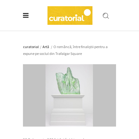
curatorial
/
Artǎ
/
O româncă, între finaliștii pentru a
expune pe soclul din Trafalgar Square