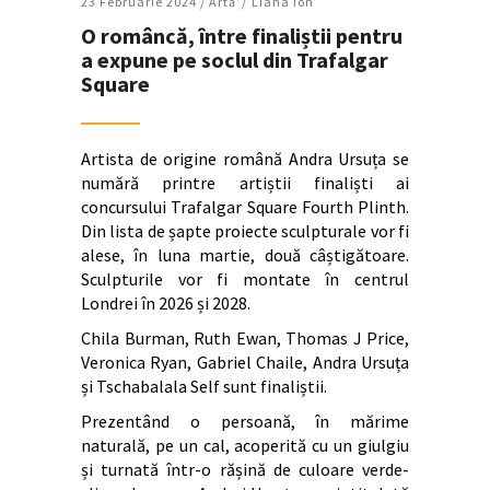
23 Februarie 2024 /
Artǎ
Liana Ion
O româncă, între finaliștii pentru
a expune pe soclul din Trafalgar
Square
Artista de origine română Andra Ursuța se
numără printre artiștii finaliști ai
concursului Trafalgar Square Fourth Plinth.
Din lista de șapte proiecte sculpturale vor fi
alese, în luna martie, două câștigătoare.
Sculpturile vor fi montate în centrul
Londrei în 2026 și 2028.
Chila Burman, Ruth Ewan, Thomas J Price,
Veronica Ryan, Gabriel Chaile, Andra Ursuța
și Tschabalala Self sunt finaliștii.
Prezentând o persoană, în mărime
naturală, pe un cal, acoperită cu un giulgiu
și turnată într-o rășină de culoare verde-