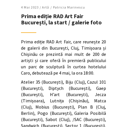
4 Mai 2023 /
Artǎ
Patricia Marinescu
Prima ediție RAD Art Fair
București, la start / galerie foto
Prima ediție RAD Art Fair, care reunește 20
de galerii din București, Cluj, Timișoara și
Chișinău ce prezintă mai mult de 200 de
artiști și care oferă în premieră publicului
un parc de sculptură în curtea hotelului
Caro, debutează pe 4 mai, la ora 18:00.
Atelier 35 (București), Biju (Cluj), Cazul 101
(București), Diptych (București), Gaep
(București), H’art (București), Jecza
(Timișoara), Lutnița (Chișinău), Matca
(Cluj), Mobius (București), Plan B (Cluj,
Berlin), Pogo (București), Galeria Posibilā
(București), Sabot (Cluj), /SAC (București),
Sandwich (București), Sector 1 (București),