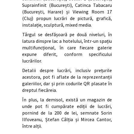
Suprainfinit (București), Catinca Tabacaru
(București, Harare) și Viewing Room 17
(Cluj) propun lucrări de pictură, grafică,
instalație, sculptură, mixed media.
Târgul se desfășoară pe două niveluri, în
latura dinspre lac a hotelului, într-un spațiu
multifuncțional, în care fiecare galerie
expune diferit, conform specificului
lucrărilor.
Detalii despre lucrări, inclusiv prețurile
acestora, pot fi aflate de la reprezentanții
galeriilor, dar și prin codurile QR plasate în
dreptul fiecăreia.
În plus, la demisol, există un magazin de
unde pot fi cumpărate ediții de lucrări,
pornind de la 200 de lei, semnate Sorin
Ilfoveanu, Ștefan Câlția și Mircea Cantor,
între alții.