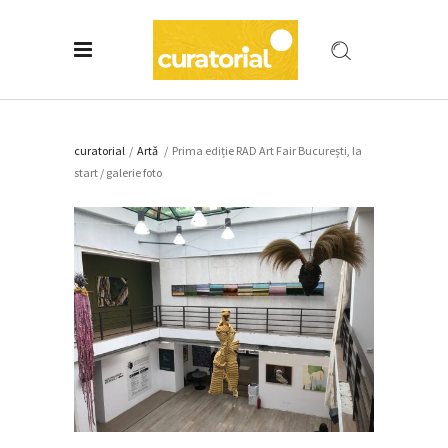
curatorial
/
Artǎ
/
Prima ediție RAD Art Fair București, la
start / galerie foto