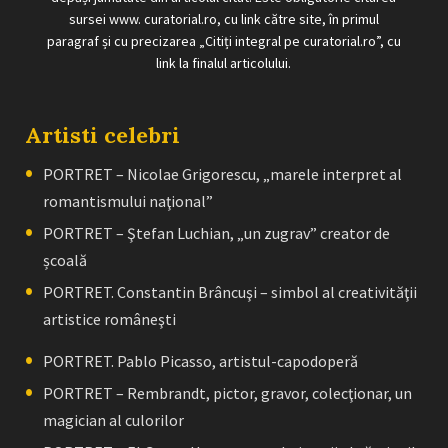
sursei www. curatorial.ro, cu link către site, în primul
paragraf și cu precizarea „Citiți integral pe curatorial.ro”, cu
link la finalul articolului.
Artisti celebri
PORTRET – Nicolae Grigorescu, „marele interpret al
romantismului naţional”
PORTRET – Ştefan Luchian, „un zugrav” creator de
școală
PORTRET. Constantin Brâncuşi – simbol al creativităţii
artistice româneşti
PORTRET. Pablo Picasso, artistul-capodoperă
PORTRET – Rembrandt, pictor, gravor, colecţionar, un
magician al culorilor