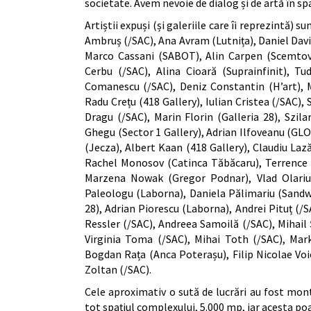
societate. Avem nevoie de dialog și de artă în spaț
Artiștii expuși (și galeriile care îi reprezintă)
Ambruș (/SAC), Ana Avram (Lutnița), Daniel David
Marco Cassani (SABOT), Alin Carpen (Scemtovic
Cerbu (/SAC), Alina Cioară (Suprainfinit), Tu
Comanescu (/SAC), Deniz Constantin (H’art), M
Radu Crețu (418 Gallery), Iulian Cristea (/SAC),
Dragu (/SAC), Marin Florin (Galleria 28), Szi
Ghegu (Sector 1 Gallery), Adrian Ilfoveanu (GLO
(Jecza), Albert Kaan (418 Gallery), Claudiu Laz
Rachel Monosov (Catinca Tăbăcaru), Terrence M
Marzena Nowak (Gregor Podnar), Vlad Olariu 
Paleologu (Laborna), Daniela Pălimariu (Sandw
28), Adrian Piorescu (Laborna), Andrei Pituț (/
Ressler (/SAC), Andreea Samoilă (/SAC), Mihail 
Virginia Toma (/SAC), Mihai Toth (/SAC), Mar
Bogdan Rața (Anca Poterașu), Filip Nicolae Voic
Zoltan (/SAC).
Cele aproximativ o sută de lucrări au fost mon
tot spațiul complexului, 5.000 mp, iar acesta poate