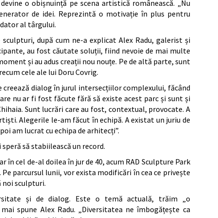
i devine o obișnuință pe scena artistică românească. „Nu
enerator de idei. Reprezintă o motivație în plus pentru
dator al târgului.
e sculpturi, după cum ne-a explicat Alex Radu, galerist și
cipante, au fost căutate soluții, fiind nevoie de mai multe
l moment și au adus creații nou nouțe. Pe de altă parte, sunt
ecum cele ale lui Doru Covrig.
 creează dialog în jurul intersecțiilor complexului, făcând
re nu ar fi fost făcute fără să existe acest parc și sunt și
 Chihaia. Sunt lucrări care au fost, contextual, provocate. A
tiști. Alegerile le-am făcut în echipă. A existat un juriu de
 apoi am lucrat cu echipa de arhitecți”.
 speră să stabiilească un record.
iar în cel de-al doilea în jur de 40, acum RAD Sculpture Park
. Pe parcursul lunii, vor exista modificări în cea ce privește
 noi sculpturi.
rsitate și de dialog. Este o temă actuală, trăim „o
 mai spune Alex Radu. „Diversitatea ne îmbogățește ca