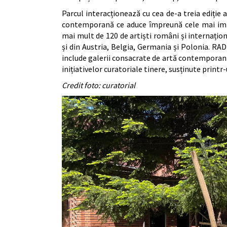
Parcul interacționează cu cea de-a treia ediție 
contemporană ce aduce împreună cele mai imp
mai mult de 120 de artiști români și internațion
și din Austria, Belgia, Germania și Polonia. RAD 
include galerii consacrate de artă contemporană
inițiativelor curatoriale tinere, susținute prin
Credit foto: curatorial