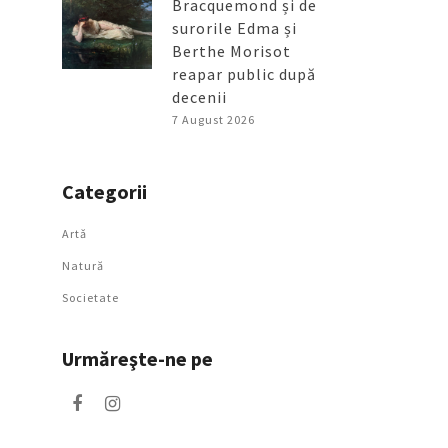
Bracquemond și de
surorile Edma și
Berthe Morisot
reapar public după
decenii
7 August 2026
Categorii
Artǎ
Natură
Societate
Urmăreşte-ne pe