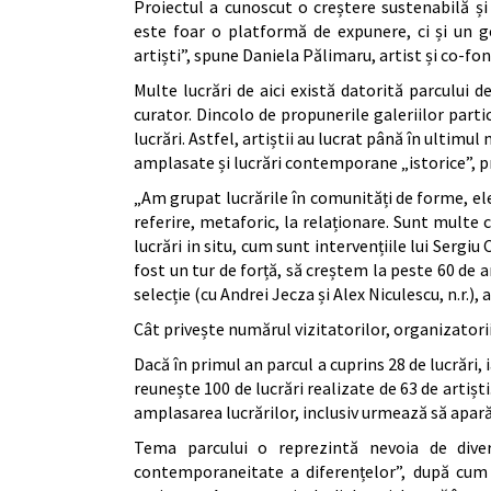
Proiectul a cunoscut o creștere sustenabilă ș
este foar o platformă de expunere, ci și un g
artiști”, spune Daniela Pălimaru, artist și co-fon
Multe lucrări de aici există datorită parcului d
curator. Dincolo de propunerile galeriilor parti
lucrări. Astfel, artiștii au lucrat până în ultimu
amplasate și lucrări contemporane „istorice”, pr
„Am grupat lucrările în comunități de forme, ele
referire, metaforic, la relaționare. Sunt multe ca
lucrări in situ, cum sunt intervențiile lui Sergiu
fost un tur de forță, să creștem la peste 60 de ar
selecție (cu Andrei Jecza și Alex Niculescu, n.r.),
Cât privește numărul vizitatorilor, organizatorii
Dacă în primul an parcul a cuprins 28 de lucrări, 
reunește 100 de lucrări realizate de 63 de artiști
amplasarea lucrărilor, inclusiv urmează să apară
Tema parcului o reprezintă nevoia de dive
contemporaneitate a diferențelor”, după cum