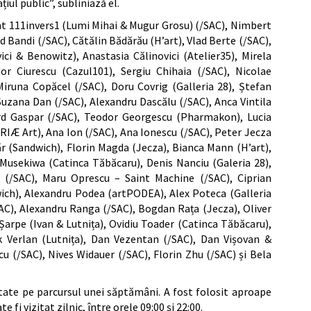
iul public”, subliniază el.
 sunt 111invers1 (Lumi Mihai & Mugur Grosu) (/SAC), Nimbert
 Bandi (/SAC), Cătălin Bădărău (H’art), Vlad Berte (/SAC),
i & Benowitz), Anastasia Călinovici (Atelier35), Mirela
dor Ciurescu (Cazul101), Sergiu Chihaia (/SAC), Nicolae
iruna Copăcel (/SAC), Doru Covrig (Galleria 28), Ștefan
 Suzana Dan (/SAC), Alexandru Dascălu (/SAC), Anca Vintila
lard Gaspar (/SAC), Teodor Georgescu (Pharmakon), Lucia
RIÆ Art), Ana Ion (/SAC), Ana Ionescu (/SAC), Peter Jecza
ăr (Sandwich), Florin Magda (Jecza), Bianca Mann (H’art),
usekiwa (Catinca Tăbăcaru), Denis Nanciu (Galeria 28),
(/SAC), Maru Oprescu – Saint Machine (/SAC), Ciprian
ich), Alexandru Podea (artPODEA), Alex Poteca (Galleria
SAC), Alexandru Ranga (/SAC), Bogdan Rața (Jecza), Oliver
Șarpe (Ivan & Lutnița), Ovidiu Toader (Catinca Tăbăcaru),
k Verlan (Lutnița), Dan Vezentan (/SAC), Dan Vișovan &
u (/SAC), Nives Widauer (/SAC), Florin Zhu (/SAC) și Bela
tate pe parcursul unei săptămâni. A fost folosit aproape
 fi vizitat zilnic, între orele 09:00 și 22:00.