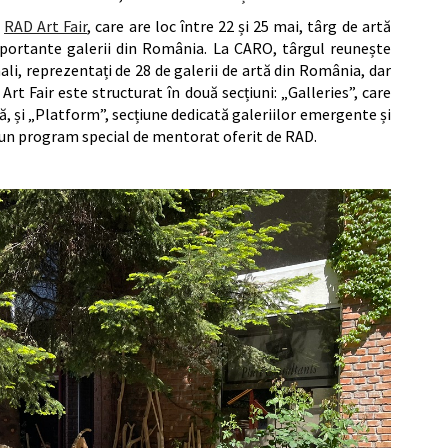
a
RAD Art Fair
, care are loc între 22 și 25 mai, târg de artă
ortante galerii din România. La CARO, târgul reunește
ali, reprezentați de 28 de galerii de artă din România, dar
Art Fair este structurat în două secțiuni: „Galleries”, care
, și „Platform”, secțiune dedicată galeriilor emergente și
tr-un program special de mentorat oferit de RAD.