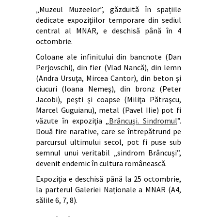
„Muzeul Muzeelor”, găzduită în spațiile
dedicate expozițiilor temporare din sediul
central al MNAR, e deschisă până în 4
octombrie.
Coloane ale infinitului din bancnote (Dan
Perjovschi), din fier (Vlad Nancă), din lemn
(Andra Ursuţa, Mircea Cantor), din beton şi
ciucuri (Ioana Nemeş), din bronz (Peter
Jacobi), peşti şi coapse (Miliţa Pătraşcu,
Marcel Guguianu), metal (Pavel Ilie) pot fi
văzute în expoziţia „
Brâncuşi. Sindromul
”.
Două fire narative, care se întrepătrund pe
parcursul ultimului secol, pot fi puse sub
semnul unui veritabil „sindrom Brâncuși”,
devenit endemic în cultura românească.
Expoziția e deschisă până la 25 octombrie,
la parterul Galeriei Naționale a MNAR (A4,
sălile 6, 7, 8).