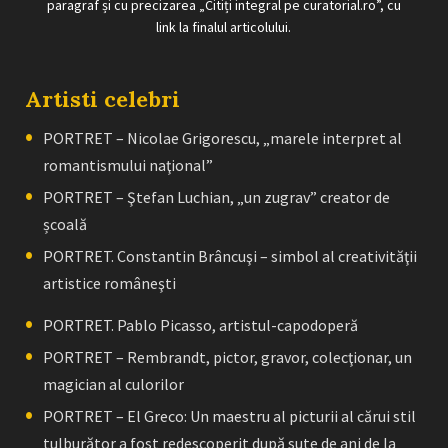
paragraf și cu precizarea „Citiți integral pe curatorial.ro”, cu
link la finalul articolului.
Artisti celebri
PORTRET – Nicolae Grigorescu, „marele interpret al
romantismului naţional”
PORTRET – Ştefan Luchian, „un zugrav” creator de
școală
PORTRET. Constantin Brâncuşi – simbol al creativităţii
artistice româneşti
PORTRET. Pablo Picasso, artistul-capodoperă
PORTRET – Rembrandt, pictor, gravor, colecţionar, un
magician al culorilor
PORTRET – El Greco: Un maestru al picturii al cărui stil
tulburător a fost redescoperit după sute de ani de la