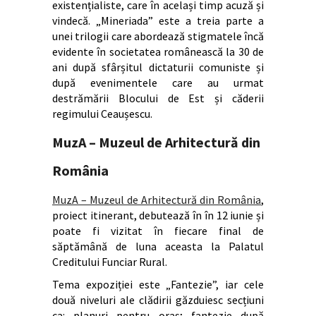
existențialiste, care în același timp acuză și
vindecă. „Mineriada” este a treia parte a
unei trilogii care abordează stigmatele încă
evidente în societatea românească la 30 de
ani după sfârșitul dictaturii comuniste și
după evenimentele care au urmat
destrămării Blocului de Est și căderii
regimului Ceaușescu.
MuzA – Muzeul de Arhitectură din
România
MuzA – Muzeul de Arhitectură din România
,
proiect itinerant, debutează în în 12 iunie și
poate fi vizitat în fiecare final de
săptămână de luna aceasta la Palatul
Creditului Funciar Rural.
Tema expoziției este „Fantezie”, iar cele
două niveluri ale clădirii găzduiesc secțiuni
ca: planuri pentru oraș; fantezie după