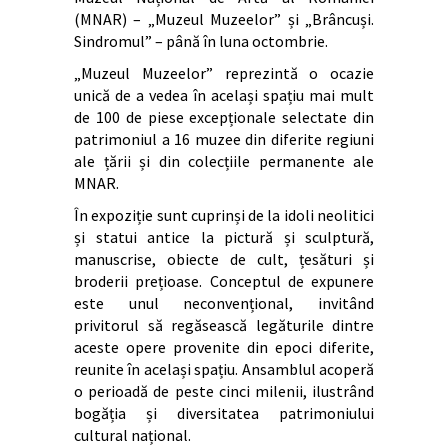
(MNAR) – „Muzeul Muzeelor” și „Brâncuși.
Sindromul” – până în luna octombrie.
„Muzeul Muzeelor” reprezintă o ocazie
unică de a vedea în același spațiu mai mult
de 100 de piese excepționale selectate din
patrimoniul a 16 muzee din diferite regiuni
ale țării și din colecțiile permanente ale
MNAR.
În expoziție sunt cuprinși de la idoli neolitici
și statui antice la pictură și sculptură,
manuscrise, obiecte de cult, țesături și
broderii prețioase. Conceptul de expunere
este unul neconvențional, invitând
privitorul să regăsească legăturile dintre
aceste opere provenite din epoci diferite,
reunite în același spațiu. Ansamblul acoperă
o perioadă de peste cinci milenii, ilustrând
bogăția și diversitatea patrimoniului
cultural național.