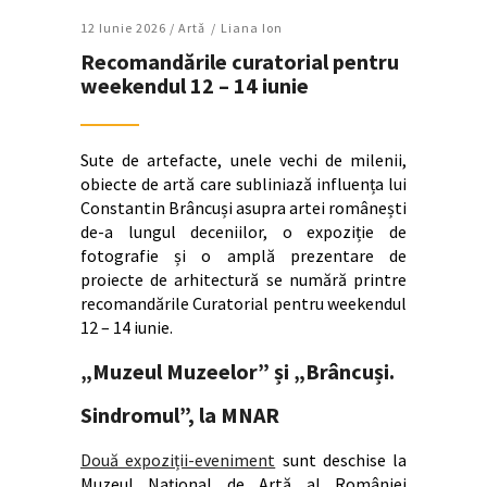
12 Iunie 2026 /
Artǎ
Liana Ion
Recomandările curatorial pentru
weekendul 12 – 14 iunie
Sute de artefacte, unele vechi de milenii,
obiecte de artă care subliniază influența lui
Constantin Brâncuși asupra artei românești
de-a lungul deceniilor, o expoziție de
fotografie și o amplă prezentare de
proiecte de arhitectură se numără printre
recomandările Curatorial pentru weekendul
12 – 14 iunie.
„Muzeul Muzeelor” și „Brâncuși.
Sindromul”, la MNAR
Două expoziții-eveniment
sunt deschise la
Muzeul Național de Artă al României