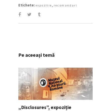
Etichete:
,
expozitie
recomandari
Pe aceeași temă
„Disclosures”, expoziție