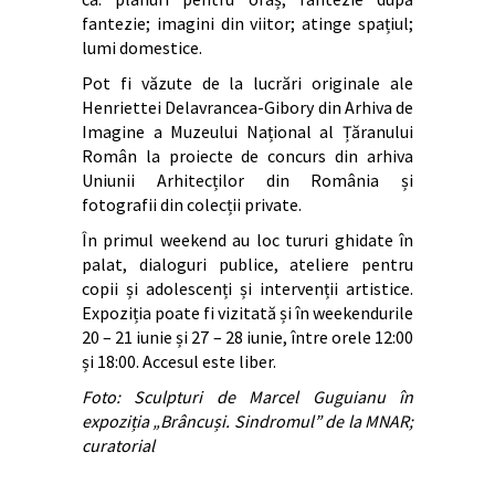
fantezie; imagini din viitor; atinge spațiul;
lumi domestice.
Pot fi văzute de la lucrări originale ale
Henriettei Delavrancea-Gibory din Arhiva de
Imagine a Muzeului Național al Țăranului
Român la proiecte de concurs din arhiva
Uniunii Arhitecților din România și
fotografii din colecții private.
În primul weekend au loc tururi ghidate în
palat, dialoguri publice, ateliere pentru
copii și adolescenți și intervenții artistice.
Expoziția poate fi vizitată și în weekendurile
20 – 21 iunie și 27 – 28 iunie, între orele 12:00
și 18:00. Accesul este liber.
Foto: Sculpturi de Marcel Guguianu în
expoziția „Brâncuși. Sindromul” de la MNAR;
curatorial