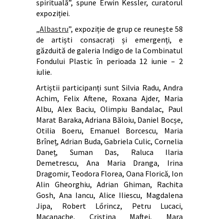
spirituală”, spune Erwin Kessler, curatorul
expoziției.
„
Albastru
”, expoziție de grup ce reunește 58
de artiști consacrați și emergenți, e
găzduită de galeria Indigo de la Combinatul
Fondului Plastic în perioada 12 iunie – 2
iulie.
Artiștii participanți sunt Silvia Radu, Andra
Achim, Felix Aftene, Roxana Ajder, Maria
Albu, Alex Baciu, Olimpiu Bandalac, Paul
Marat Baraka, Adriana Băloiu, Daniel Bocșe,
Otilia Boeru, Emanuel Borcescu, Maria
Brîneț, Adrian Buda, Gabriela Culic, Cornelia
Daneț, Suman Das, Raluca Ilaria
Demetrescu, Ana Maria Dranga, Irina
Dragomir, Teodora Florea, Oana Florică, Ion
Alin Gheorghiu, Adrian Ghiman, Rachita
Gosh, Ana Iancu, Alice Iliescu, Magdalena
Jipa, Robert Lőrincz, Petru Lucaci,
Macanache, Cristina Maftei, Mara