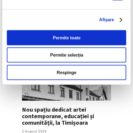
Late Summer Spritz, la Muzeul de
Afişare
Artă Recentă
6 August 2026
Permite toate
Permite selecția
Respinge
Nou spațiu dedicat artei
contemporane, educației și
comunității, la Timișoara
5 August 2026