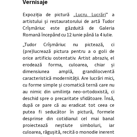
Vernisaje
Expoziția de pictură „
Lucru. Lucrări
” a
artistului și restauratorului de artă Tudor
Crîșmăriuc este găzduită de Galeria
Romană începând cu 12 iunie până la 4 iulie.
„Tudor Crîșmăriuc nu pictează, ci
(pre)lucrează pictura pentru a o goli de
orice artificiu ostentativ. Artist abraziv, el
erodează forma, culoarea, chiar și
dimensiunea amplă, grandilocventă
caracteristică modernității. Are lucrări mici,
cu forme simple și cromatică ternă care nu
au nimic din umilința neo-ortodoxistă, ci
deschid spre o precaritate sfidătoare. Însă,
după ce pare că au eradicat tot ceea ce
putea fi seducător în pictură, formele
desprinse din cotidianul cel mai banal
proiectează neștiute simboluri, iar
culoarea, răgușită, recită o monodie inerent