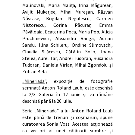
Malinovski, Maria Malița, Irina Măgurean,
Avijit Mukerjee, Mihai Mureșan, Răzvan
Năstase, Bogdan Negulescu, Carmen
Nistorescu, Corina Păcurar, Emma
Păvăloaia, Ecaterina Poca, Maria Pop, Alicja
Pruchniewicz, Alexandru Ranga, Adrian
Sandu, Ilina Schileru, Ondine Slimovschi,
Claudia Stăcescu, Cătălin Soto, Ioana
Stelea, Aurel Tar, Andrei Tudoran, Ruxandra
Tudoran, Daniela Vîrlan, Mihai Zgondoiu și
Zoltan Bela.
„
Mineriada
”, expoziție de fotografie
semnată Anton Roland Laub, este deschisă
la 2/3 Galeria în 12 iunie și va rămâne
deschisă până la 26 iulie.
Seria „Mineriada” a lui Anton Roland Laub
este plină de trenuri și coșmaruri, spune
curatoarea Sonia Voss. Acestea acționează
ca vectori ai unei călătorii sumbre și