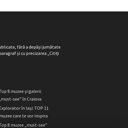
ublicate, fără a depăși jumătate
paragraf și cu precizarea „Citiți
Top 8 muzee și galerii
„must-see” în Craiova
Explorator în Iași: TOP 11
muzee care te vor inspira
Top 8 muzee „must-see”