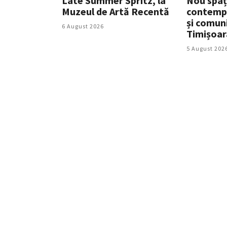
Late Summer Spritz, la
Nou spaț
Muzeul de Artă Recentă
contempo
și comuni
6 August 2026
Timișoar
5 August 202