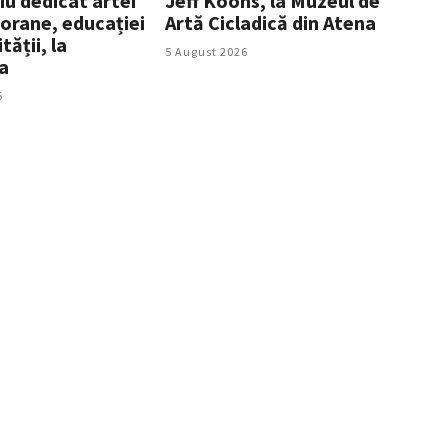
iu dedicat artei
Jeff Koons, la Muzeul de
rane, educației
Artă Cicladică din Atena
tății, la
5 August 2026
a
6