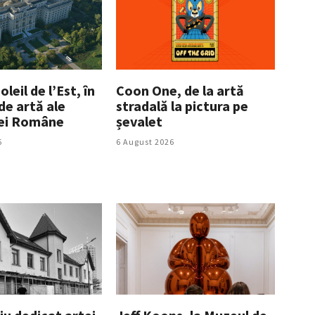
leil de l’Est, în
Coon One, de la artă
 de artă ale
stradală la pictura pe
ei Române
șevalet
6
6 August 2026