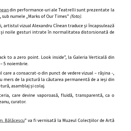
înean
din performance-uri ale Teatrelli sunt prezentate la
ie, sub numele „Marks of Our Times”
(foto)
.
 artistul vizual Alexandru Cînean traduce și încapsulează
și noile gesturi intrate în normalitatea distorsionată de
ck to a zero point. Look inside”, la Galeria Verticală din
– 5 noiembrie.
l care a consacrat-o din punct de vedere vizual – rășina -,
u mers de la pictură la căutarea permanentă de a ieși din
tură, asamblaj și colaj.
eria, care devine vaporoasă, fluidă, transparentă, ca o
anu, curator.
m. Bălăcescu
” va fi vernisată la Muzeul Colecțiilor de Artă