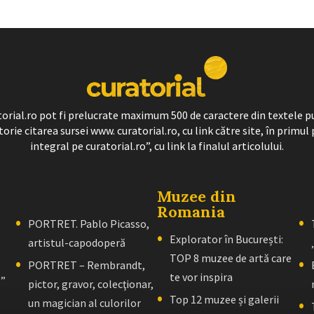
ratorial.ro pot fi prelucrate maximum 500 de caractere din textele p
torie citarea sursei www. curatorial.ro, cu link către site, în primul 
integral pe curatorial.ro”, cu link la finalul articolului.
Muzee din
Romania
PORTRET. Pablo Picasso,
Explorator în București:
artistul-capodoperă
TOP 8 muzee de artă care
PORTRET – Rembrandt,
te vor inspira
l”
pictor, gravor, colecţionar,
Top 12 muzee și galerii
un magician al culorilor