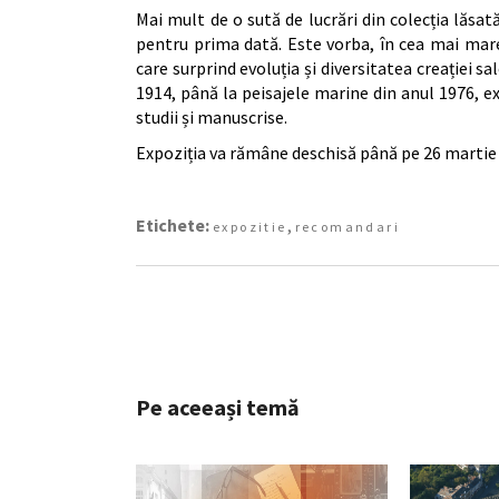
Mai mult de o sută de lucrări din colecția lăsa
pentru prima dată. Este vorba, în cea mai mare 
care surprind evoluția și diversitatea creației sa
1914, până la peisajele marine din anul 1976, ex
studii și manuscrise.
Expoziția va rămâne deschisă până pe 26 martie
Etichete:
,
expozitie
recomandari
Pe aceeași temă