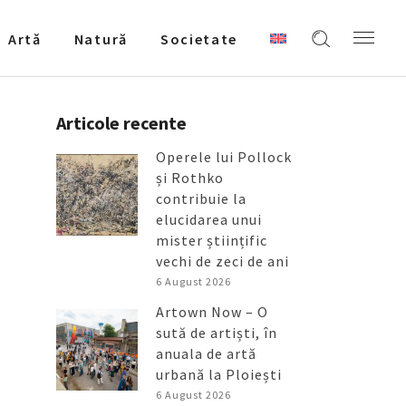
Artǎ
Natură
Societate
Articole recente
Operele lui Pollock
și Rothko
contribuie la
elucidarea unui
mister științific
vechi de zeci de ani
6 August 2026
Artown Now – O
sută de artiști, în
anuala de artă
urbană la Ploiești
6 August 2026