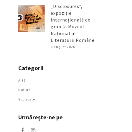
„Disclosures”,
expoziție
internațională de
grup la Muzeul
Național al
Literaturii Române
6 August 2026
Categorii
Artǎ
Natură
Societate
Urmăreşte-ne pe