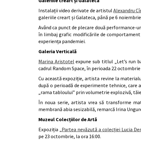
Galeriile creart și Galateca
Instalații video derivate de artistul
Alexandru C
galeriile creart și Galateca, până pe 6 noiembr
Având ca punct de plecare două performance-uri,
în limbaj grafic modificările de comportament 
experiența pandemiei.
Galeria Verticală
Marina Aristotel
expune sub titlul „Let’s run ba
cadrul Random Space, în perioada 22 octombrie 
Cu această expoziție, artista revine la materialu
după o perioadă de experimente tehnice, care a
„rama tabloului” prin volumetrie explozivă, tăie
În noua serie, artista vrea să transforme mat
membrană abia sesizabilă, remarcă Irina Ungure
Muzeul Colecțiilor de Artă
Expoziția „
Partea nevăzută a colecției Lucia De
pe 23 octombrie, la ora 16:00.