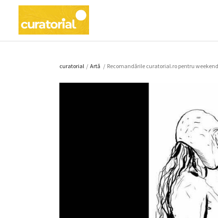
curatorial
/
Artǎ
/
Recomandările curatorial.ro pentru weekend