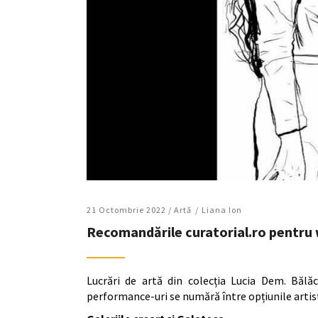
21 Octombrie 2022 /
Artǎ
Liana Ion
Recomandările curatorial.ro pentru
Lucrări de artă din colecția Lucia Dem. Bălăc
performance-uri se numără între opțiunile artis