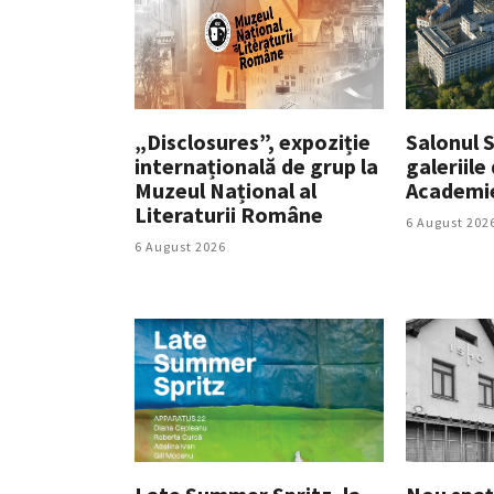
„Disclosures”, expoziție
Salonul So
internațională de grup la
galeriile
Muzeul Național al
Academi
Literaturii Române
6 August 202
6 August 2026