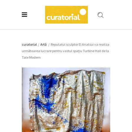
curatorial
/
Artǎ
/
Reputatul sculptor El Anatsui va realiza
următoarea lucrare pentru vastul spațiu Turbine Hall de la
Tate Modern