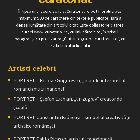
În lipsa unui acord scris al Curatorial.ro pot fi prelucrate
maximum 500 de caractere din textele publicate, fără a
depăși jumătate din articolul citat. Este obligatorie citarea
sursei www. curatorial.ro, cu link către site, în primul
paragraf și cu precizarea „Citiți integral pe curatorial.ro”, cu
link la finalul articolului.
Artisti celebri
PORTRET – Nicolae Grigorescu, „marele interpret al
romantismului naţional”
PORTRET – Ştefan Luchian, „un zugrav” creator de
școală
PORTRET. Constantin Brâncuşi – simbol al creativităţii
artistice româneşti
PORTRET. Pablo Picasso, artistul-capodoperă