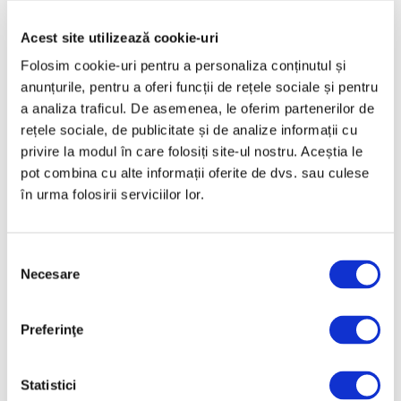
Skulptur Projekte Münster –
Acest site utilizează cookie-uri
Oscar Murillo, Selma Selman și
Hew Locke, între participanți
Folosim cookie-uri pentru a personaliza conținutul și
anunțurile, pentru a oferi funcții de rețele sociale și pentru
1 Iulie 2026
a analiza traficul. De asemenea, le oferim partenerilor de
rețele sociale, de publicitate și de analize informații cu
privire la modul în care folosiți site-ul nostru. Aceștia le
pot combina cu alte informații oferite de dvs. sau culese
în urma folosirii serviciilor lor.
Selecția
Necesare
consimțământului
Cea mai mică operă de artă din
lume
Preferinţe
30 Iunie 2026
Statistici