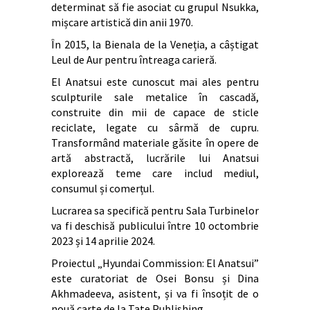
determinat să fie asociat cu grupul Nsukka,
mișcare artistică din anii 1970.
În 2015, la Bienala de la Veneția, a câștigat
Leul de Aur pentru întreaga carieră.
El Anatsui este cunoscut mai ales pentru
sculpturile sale metalice în cascadă,
construite din mii de capace de sticle
reciclate, legate cu sârmă de cupru.
Transformând materiale găsite în opere de
artă abstractă, lucrările lui Anatsui
explorează teme care includ mediul,
consumul și comerțul.
Lucrarea sa specifică pentru Sala Turbinelor
va fi deschisă publicului între 10 octombrie
2023 și 14 aprilie 2024.
Proiectul „Hyundai Commission: El Anatsui”
este curatoriat de Osei Bonsu și Dina
Akhmadeeva, asistent, și va fi însoțit de o
nouă carte de la Tate Publishing.