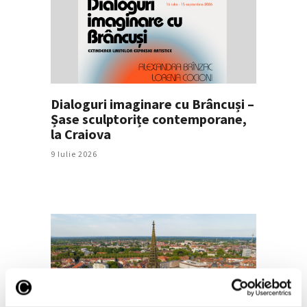
Dialoguri imaginare cu Brâncuși –
Șase sculptorițe contemporane,
la Craiova
9 Iulie 2026