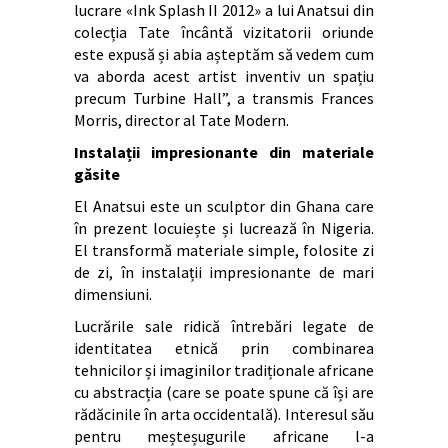
lucrare «Ink Splash II 2012» a lui Anatsui din
colecția Tate încântă vizitatorii oriunde
este expusă și abia așteptăm să vedem cum
va aborda acest artist inventiv un spațiu
precum Turbine Hall”, a transmis Frances
Morris, director al Tate Modern.
Instalații impresionante din materiale
găsite
El Anatsui este un sculptor din Ghana care
în prezent locuiește și lucrează în Nigeria.
El transformă materiale simple, folosite zi
de zi, în instalații impresionante de mari
dimensiuni.
Lucrările sale ridică întrebări legate de
identitatea etnică prin combinarea
tehnicilor și imaginilor tradiționale africane
cu abstracția (care se poate spune că își are
rădăcinile în arta occidentală). Interesul său
pentru meșteșugurile africane l-a