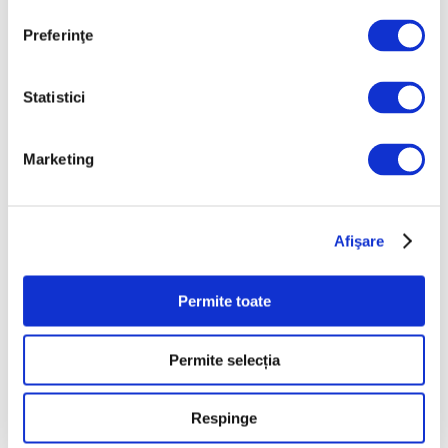
7 August 2026
Preferinţe
Galeriile Uffizi din
Florența, renovare fără
precedent
Statistici
7 August 2026
Peisaje de Marie
Marketing
Bracquemond și de
surorile Edma și Berthe
Morisot reapar public
după decenii
Afişare
7 August 2026
Permite toate
Categorii
Permite selecția
Artǎ
Natură
Respinge
Societate