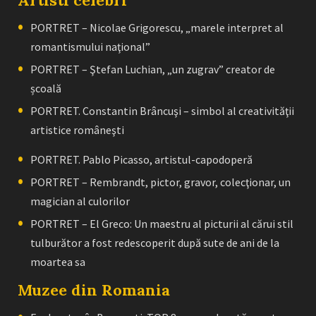
Artisti celebri
PORTRET – Nicolae Grigorescu, „marele interpret al
romantismului naţional”
PORTRET – Ştefan Luchian, „un zugrav” creator de
școală
PORTRET. Constantin Brâncuşi – simbol al creativităţii
artistice româneşti
PORTRET. Pablo Picasso, artistul-capodoperă
PORTRET – Rembrandt, pictor, gravor, colecţionar, un
magician al culorilor
PORTRET – El Greco: Un maestru al picturii al cărui stil
tulburător a fost redescoperit după sute de ani de la
moartea sa
Muzee din Romania