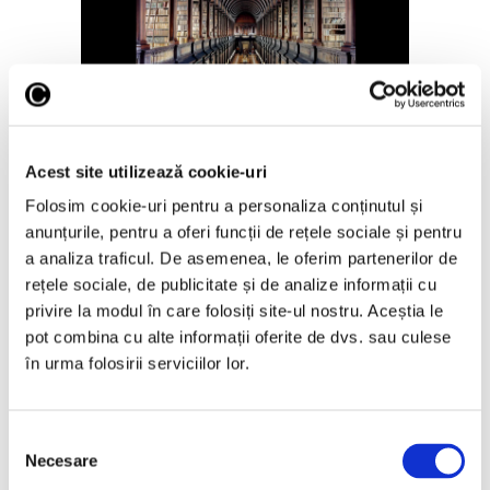
Candida Höfer și psihologia
interioarelor arhitecturale
16 Iunie 2026
Acest site utilizează cookie-uri
Folosim cookie-uri pentru a personaliza conținutul și
anunțurile, pentru a oferi funcții de rețele sociale și pentru
a analiza traficul. De asemenea, le oferim partenerilor de
rețele sociale, de publicitate și de analize informații cu
privire la modul în care folosiți site-ul nostru. Aceștia le
Articole recente
pot combina cu alte informații oferite de dvs. sau culese
în urma folosirii serviciilor lor.
Reinterpretare
contemporană a operei
lui Brâncuși, în expoziție
Selecția
de artă urbană la
Necesare
consimțământului
Belgrad