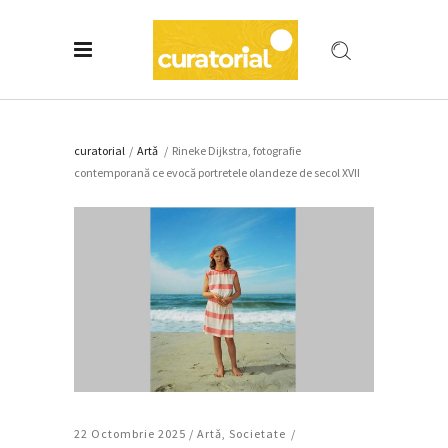
curatorial
/
Artǎ
/
Rineke Dijkstra, fotografie
contemporană ce evocă portretele olandeze de secol XVII
22 Octombrie 2025 /
Artǎ
,
Societate