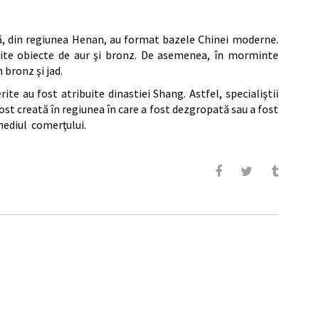
adă, din regiunea Henan, au format bazele Chinei moderne.
rite obiecte de aur şi bronz. De asemenea, în morminte
 bronz şi jad.
te au fost atribuite dinastiei Shang. Astfel, specialiştii
ost creată în regiunea în care a fost dezgropată sau a fost
mediul comerţului.