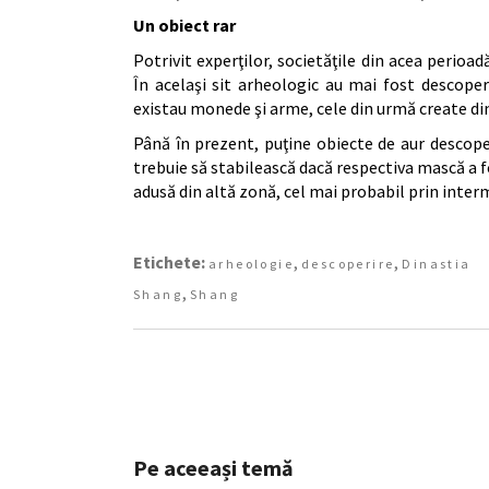
Un obiect rar
Potrivit experţilor, societăţile din acea perio
În acelaşi sit arheologic au mai fost descope
existau monede şi arme, cele din urmă create din
Până în prezent, puţine obiecte de aur descoperi
trebuie să stabilească dacă respectiva mască a f
adusă din altă zonă, cel mai probabil prin inter
Etichete:
,
,
arheologie
descoperire
Dinastia
,
Shang
Shang
Pe aceeași temă