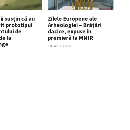
i susțin că au
Zilele Europene ale
it prototipul
Arheologiei – Brățări
ntului de
dacice, expuse în
de la
premieră la MNIR
nge
10 Iunie 2026