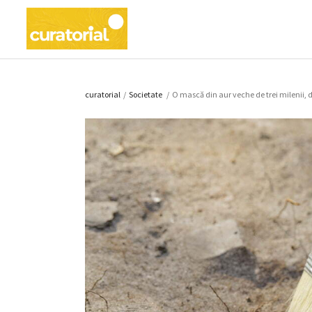
curatorial
/
Societate
/
O mască din aur veche de trei milenii, d