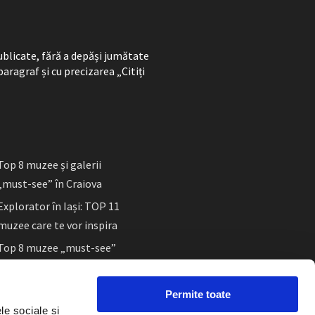
ublicate, fără a depăși jumătate
paragraf și cu precizarea „Citiți
Top 8 muzee și galerii
„must-see” în Craiova
Explorator în Iași: TOP 11
muzee care te vor inspira
Top 8 muzee „must-see”
în Sibiu
Permite toate
le sociale și