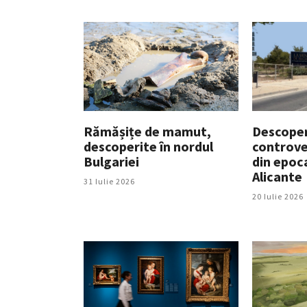
Rămășițe de mamut,
Descoper
descoperite în nordul
controve
Bulgariei
din epoc
Alicante
31 Iulie 2026
20 Iulie 2026