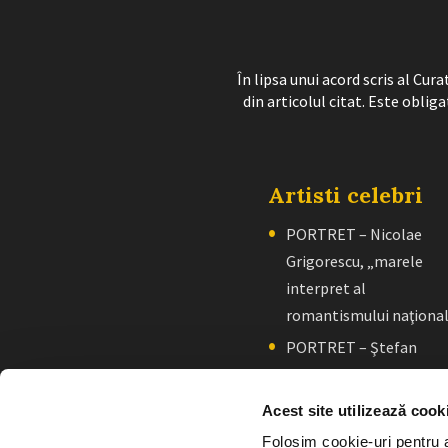
În lipsa unui acord scris al Cu
din articolul citat. Este obliga
Artisti celebri
PORTRET – Nicolae
Grigorescu, „marele
interpret al
romantismului naţiona
PORTRET – Ştefan
Luchian, „un zugrav”
creator de școală
Acest site utilizează cook
PORTRET. Constantin
Folosim cookie-uri pentru a 