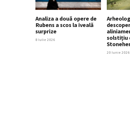
Analiza a două opere de
Arheologi
Rubens a scos la iveală
descoper
surprize
aliniame
solstițiu 
8 Iulie 2026
Stonehe
20 Iunie 2026