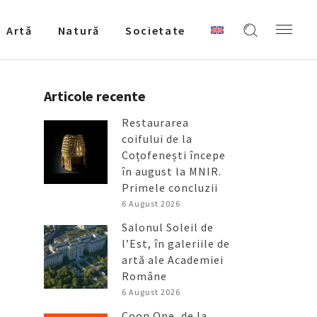
Artǎ
Natură
Societate
Articole recente
Restaurarea
coifului de la
Coțofenești începe
în august la MNIR.
Primele concluzii
6 August 2026
Salonul Soleil de
l’Est, în galeriile de
artă ale Academiei
Române
6 August 2026
Coon One, de la