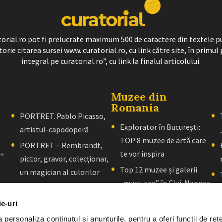
ratorial.ro pot fi prelucrate maximum 500 de caractere din textele p
torie citarea sursei www. curatorial.ro, cu link către site, în primul 
integral pe curatorial.ro”, cu link la finalul articolului.
Muzee din
Romania
PORTRET. Pablo Picasso,
Explorator în București:
artistul-capodoperă
TOP 8 muzee de artă care
PORTRET – Rembrandt,
te vor inspira
l”
pictor, gravor, colecţionar,
Top 12 muzee și galerii
un magician al culorilor
„must-see” în Cluj-Napoca
PORTRET – El Greco: Un
Explorator în Brașov: 10+
maestru al picturii al cărui
ie-uri
muzee care vă vor inspira
stil tulburător a fost
personaliza conținutul și anunțurile, pentru a oferi funcții de rețe