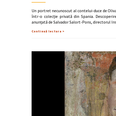
Un portret necunoscut al contelui-duce de Oliva
într-o colecție privată din Spania. Descoperir
anunțată de Salvador Salort-Pons, directorul In
Continuă lectura >