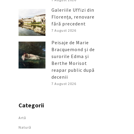
Galeriile Uffizi din
Florența, renovare
fără precedent
7 August 2026
Peisaje de Marie
Bracquemond și de
surorile Edma și
Berthe Morisot
reapar public după
decenii
7 August 2026
Categorii
Artǎ
Natură