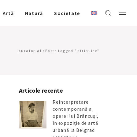
Artǎ
Natură
Societate
curatorial
/
Posts tagged "atribuire"
Articole recente
Reinterpretare
contemporană a
operei lui Brâncuși,
în expoziție de artă
urbană la Belgrad
7 August 2026