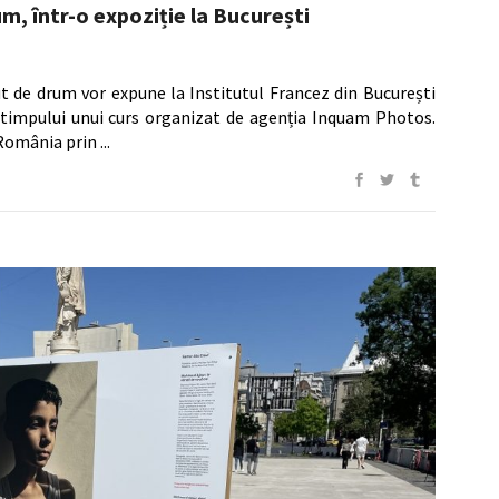
m, într-o expoziție la București
put de drum vor expune la Institutul Francez din București
în timpului unui curs organizat de agenția Inquam Photos.
 România prin