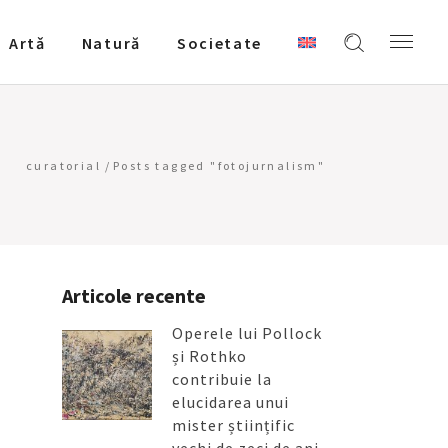
Artǎ
Natură
Societate
curatorial
/
Posts tagged "fotojurnalism"
Articole recente
Operele lui Pollock
și Rothko
contribuie la
elucidarea unui
mister științific