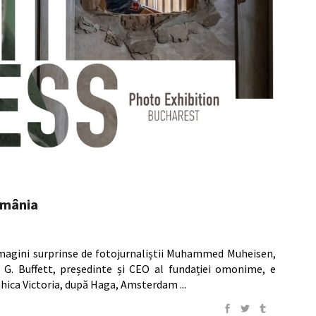
omânia
 imagini surprinse de fotojurnaliștii Muhammed Muheisen,
 G. Buffett, președinte și CEO al fundației omonime, e
Ghica Victoria, după Haga, Amsterdam