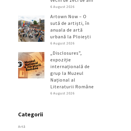
vechi de zeci de ani
6 August 2026
Artown Now – O
sută de artiști, în
anuala de artă
urbană la Ploiești
6 August 2026
„Disclosures”,
expoziție
internațională de
grup la Muzeul
Național al
Literaturii Române
6 August 2026
Categorii
Artǎ