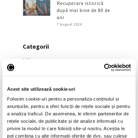
Recuperare istorică
după mai bine de 80 de
ani
7 August 2026
Categorii
Artǎ
Natură
Societate
Acest site utilizează cookie-uri
Urmăreşte-ne pe
Folosim cookie-uri pentru a personaliza conținutul și
anunțurile, pentru a oferi funcții de rețele sociale și pentru
a analiza traficul. De asemenea, le oferim partenerilor de
rețele sociale, de publicitate și de analize informații cu
privire la modul în care folosiți site-ul nostru. Aceștia le
Arhivă
pot combina cu alte informații oferite de dvs. sau culese