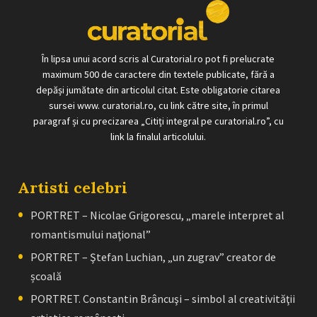
În lipsa unui acord scris al Curatorial.ro pot fi prelucrate
maximum 500 de caractere din textele publicate, fără a
depăși jumătate din articolul citat. Este obligatorie citarea
sursei www. curatorial.ro, cu link către site, în primul
paragraf și cu precizarea „Citiți integral pe curatorial.ro”, cu
link la finalul articolului.
Artisti celebri
PORTRET – Nicolae Grigorescu, „marele interpret al
romantismului naţional”
PORTRET – Ştefan Luchian, „un zugrav” creator de
școală
PORTRET. Constantin Brâncuşi – simbol al creativităţii