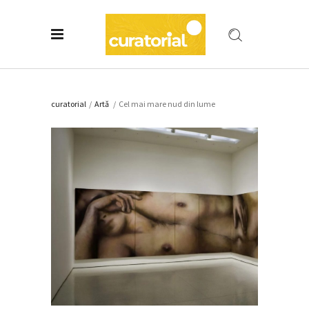
curatorial
/
Artǎ
/
Cel mai mare nud din lume