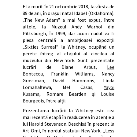
El a murit în 21 octombrie 2018, la vârsta de
89 de ani, în orașul natal Idabel (Oklahoma).
„The New Adam” a mai fost expus, între
altele, la Muzeul Andy Warhol din
Pittsburgh, în 1999, dar acum nudul va fi
piesa centrală a ambițioasei expoziții
„Sixties Surreal” la Whitney, ocupând un
perete întreg al etajului al cincilea al
muzeului din New York. Sunt prezentate
lucrări de Diane Arbus,
Lee
Bontecou
, Franklin Williams, Nancy
Grossman, David Hammons, Linda
Lomahaftewa, Mel Casas,
Yayoi
Kusama
, Romare Bearden și
Louise
Bourgeois
, între alții.
Prezentarea lucrării la Whitney este cea
mai recentă etapă în readucerea în atenție a
lui Harold Stevenson. Deschisă în prezent la
Art Omi, în nordul statului New York, „Less