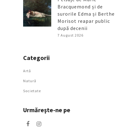
Bracquemond și de
surorile Edma și Berthe
Morisot reapar public
după decenii
7 August 2026
Categorii
Artǎ
Natură
Societate
Urmăreşte-ne pe