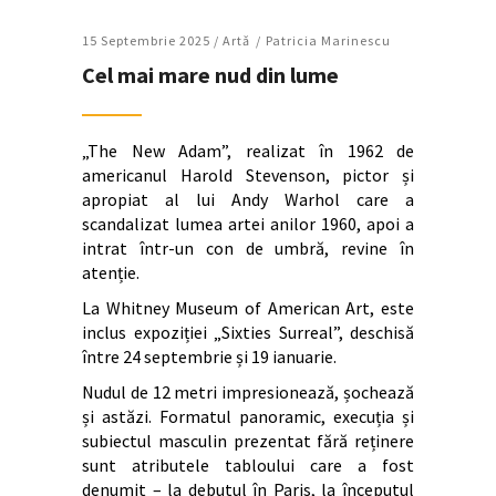
15 Septembrie 2025 /
Artǎ
Patricia Marinescu
Cel mai mare nud din lume
„The New Adam”, realizat în 1962 de
americanul Harold Stevenson, pictor și
apropiat al lui Andy Warhol care a
scandalizat lumea artei anilor 1960, apoi a
intrat într-un con de umbră, revine în
atenție.
La Whitney Museum of American Art, este
inclus expoziției „Sixties Surreal”, deschisă
între 24 septembrie și 19 ianuarie.
Nudul de 12 metri impresionează, șochează
și astăzi. Formatul panoramic, execuția și
subiectul masculin prezentat fără reținere
sunt atributele tabloului care a fost
denumit – la debutul în Paris, la începutul