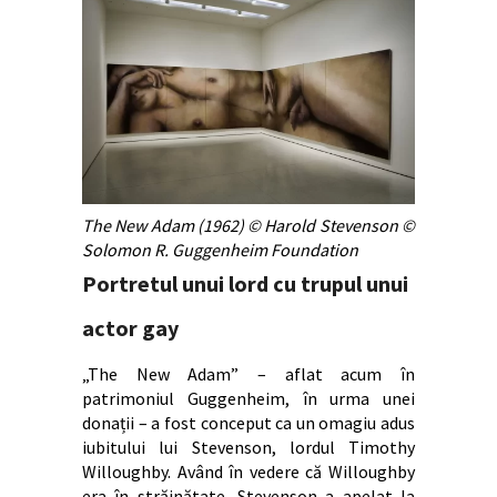
The New Adam (1962) © Harold Stevenson ©
Solomon R. Guggenheim Foundation
Portretul unui lord cu trupul unui
actor gay
„The New Adam” – aflat acum în
patrimoniul Guggenheim, în urma unei
donații – a fost conceput ca un omagiu adus
iubitului lui Stevenson, lordul Timothy
Willoughby. Având în vedere că Willoughby
era în străinătate, Stevenson a apelat la