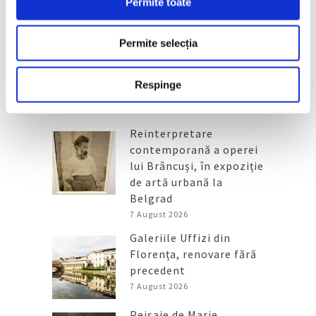
Permite toate
26 Februarie 2026
Permite selecția
Respinge
Articole recente
Reinterpretare
contemporană a operei
lui Brâncuși, în expoziție
de artă urbană la
Belgrad
7 August 2026
Galeriile Uffizi din
Florența, renovare fără
precedent
7 August 2026
Peisaje de Marie