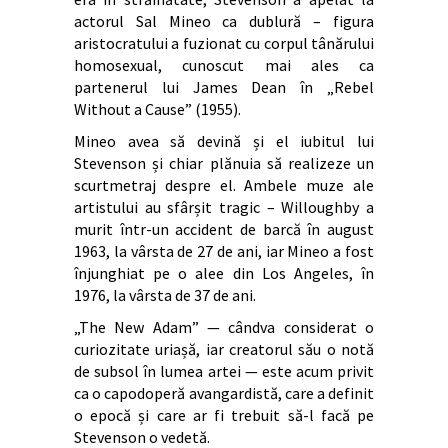
actorul Sal Mineo ca dublură – figura
aristocratului a fuzionat cu corpul tânărului
homosexual, cunoscut mai ales ca
partenerul lui James Dean în „Rebel
Without a Cause” (1955).
Mineo avea să devină și el iubitul lui
Stevenson și chiar plănuia să realizeze un
scurtmetraj despre el. Ambele muze ale
artistului au sfârșit tragic – Willoughby a
murit într-un accident de barcă în august
1963, la vârsta de 27 de ani, iar Mineo a fost
înjunghiat pe o alee din Los Angeles, în
1976, la vârsta de 37 de ani.
„The New Adam” — cândva considerat o
curiozitate uriașă, iar creatorul său o notă
de subsol în lumea artei — este acum privit
ca o capodoperă avangardistă, care a definit
o epocă și care ar fi trebuit să-l facă pe
Stevenson o vedetă.