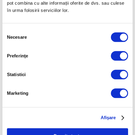
pot combina cu alte informații oferite de dvs. sau culese
în urma folosirii serviciilor lor.
Galbenul emblematic al lui
Vincent van Gogh
Selecția
Necesare
consimțământului
2 Martie 2026
Preferinţe
Statistici
Marketing
Afişare
Artiștii și absintul: Manet, Degas,
Toulouse-Lautrec, Van Gogh s-au
confruntat cu „Zâna Verde”