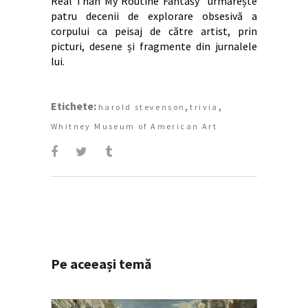
Real Than My Routine Fantasy” urmărește
patru decenii de explorare obsesivă a
corpului ca peisaj de către artist, prin
picturi, desene și fragmente din jurnalele
lui.
Etichete:
,
,
harold stevenson
trivia
Whitney Museum of American Art
Pe aceeași temă