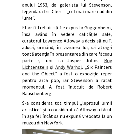
anului 1963, de galerista lui Stevenson,
legendara Iris Clert – „cel mai mare nud din
lume”.
El ar fi trebuit să fie expus la Guggenheim,
însă având în vedere calitățile sale,
curatorul Lawrence Alloway a decis să nu îl
aducă, urmând, în viziunea lui, să atragă
toată atenția în prezentarea din care făceau
parte și unii ca Jasper Johns,
Roy
Lichtenstein
și
Andy Warhol
. „Six Painters
and the Object” a fost o expoziție reper
pentru arta pop, iar Stevenson a ratat
momentul. A fost înlocuit de Robert
Rauschenberg.
S-a considerat tot timpul „leprosul lumii
artistice” și a considerat că Alloway a făcut
în așa fel încât să nu expună vreodată la un
muzeu din New York.