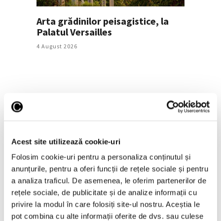
Arta grădinilor peisagistice, la
Palatul Versailles
4 August 2026
Acest site utilizează cookie-uri
Folosim cookie-uri pentru a personaliza conținutul și
anunțurile, pentru a oferi funcții de rețele sociale și pentru
Guggenheim Abu Dhabi,
a analiza traficul. De asemenea, le oferim partenerilor de
proiectat de Frank Gehry,
rețele sociale, de publicitate și de analize informații cu
inaugurat în decembrie
privire la modul în care folosiți site-ul nostru. Aceștia le
30 Iulie 2026
pot combina cu alte informații oferite de dvs. sau culese