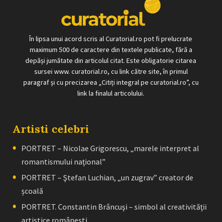
În lipsa unui acord scris al Curatorial.ro pot fi prelucrate
maximum 500 de caractere din textele publicate, fără a
depăși jumătate din articolul citat. Este obligatorie citarea
sursei www. curatorial.ro, cu link către site, în primul
paragraf și cu precizarea „Citiți integral pe curatorial.ro”, cu
link la finalul articolului.
Artisti celebri
PORTRET – Nicolae Grigorescu, „marele interpret al
romantismului naţional”
PORTRET – Ştefan Luchian, „un zugrav” creator de
școală
PORTRET. Constantin Brâncuşi – simbol al creativităţii
artistice româneşti