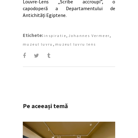
Louvre-Lens „Scribe accroupi”, o
capodoperă a Departamentului de
Antichități Egiptene.
Etichete:
,
,
inspiratie
Johannes Vermeer
,
muzeul luvru
muzeul luvru lens
Pe aceeași temă