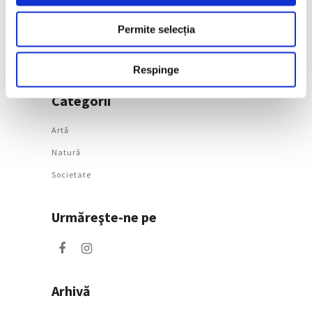
surorile Edma și Berthe
Morisot reapar public
Permite selecția
după decenii
7 August 2026
Respinge
Categorii
Artǎ
Natură
Societate
Urmăreşte-ne pe
Arhivă