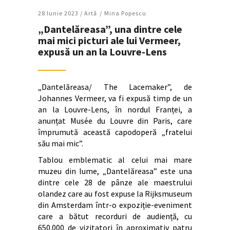
28 Iunie 2023 /
Artǎ
Mina Popescu
„Dantelăreasa”, una dintre cele
mai mici picturi ale lui Vermeer,
expusă un an la Louvre-Lens
„Dantelăreasa/ The Lacemaker”, de
Johannes Vermeer, va fi expusă timp de un
an la Louvre-Lens, în nordul Franței, a
anunțat Musée du Louvre din Paris, care
împrumută această capodoperă „fratelui
său mai mic”.
Tablou emblematic al celui mai mare
muzeu din lume, „Dantelăreasa” este una
dintre cele 28 de pânze ale maestrului
olandez care au fost expuse la Rijksmuseum
din Amsterdam într-o expoziție-eveniment
care a bătut recorduri de audiență, cu
650.000 de vizitatori în aproximativ patru