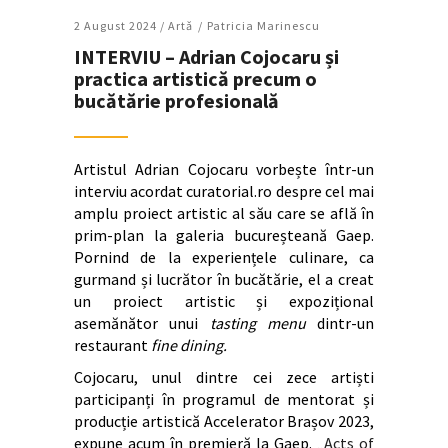
2 August 2024 /
Artǎ
Patricia Marinescu
INTERVIU – Adrian Cojocaru și
practica artistică precum o
bucătărie profesională
Artistul Adrian Cojocaru vorbește într-un
interviu acordat curatorial.ro despre cel mai
amplu proiect artistic al său care se află în
prim-plan la galeria bucureșteană Gaep.
Pornind de la experiențele culinare, ca
gurmand și lucrător în bucătărie, el a creat
un proiect artistic și expozițional
asemănător unui
tasting menu
dintr-un
restaurant
fine dining.
Cojocaru, unul dintre cei zece artiști
participanți în programul de mentorat și
producție artistică Accelerator Brașov 2023,
expune acum în premieră la Gaep. „
Acts of