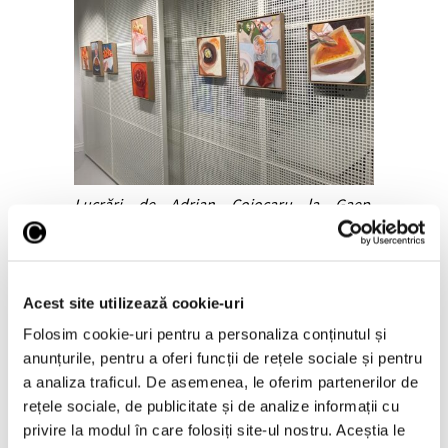
Lucrări de Adrian Cojocaru la Gaep,
curatorial.ro
Vei continua această serie de lucrări?
Care sunt planurile pe care le ai pentru
viitorul apropiat?
Acest site utilizează cookie-uri
Adrian Cojocaru:
Sunt încântat de
Folosim cookie-uri pentru a personaliza conținutul și
rezultatul acestui proiect și vreau să îl
anunțurile, pentru a oferi funcții de rețele sociale și pentru
explorez în continuare, din punct de vedere
a analiza traficul. De asemenea, le oferim partenerilor de
vizual și discursiv. Planurile pentru viitorul
rețele sociale, de publicitate și de analize informații cu
apropiat sunt să lucrez cât mai mult în
privire la modul în care folosiți site-ul nostru. Aceștia le
atelier și să experimentez cu dialogul dintre