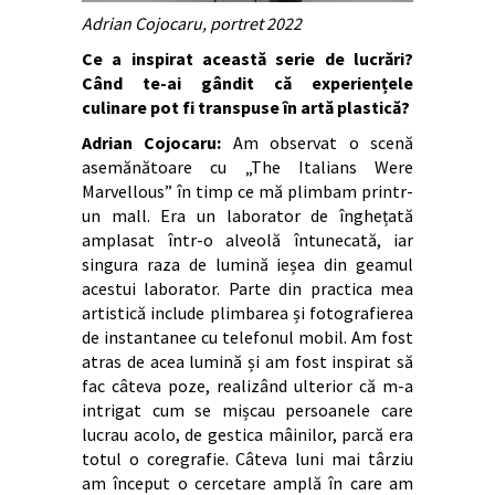
Adrian Cojocaru, portret 2022
Ce a inspirat această serie de lucrări?
Când te-ai gândit că experiențele
culinare pot fi transpuse în artă plastică?
Adrian Cojocaru:
Am observat o scenă
asemănătoare cu „The Italians Were
Marvellous” în timp ce mă plimbam printr-
un mall. Era un laborator de înghețată
amplasat într-o alveolă întunecată, iar
singura raza de lumină ieșea din geamul
acestui laborator. Parte din practica mea
artistică include plimbarea și fotografierea
de instantanee cu telefonul mobil. Am fost
atras de acea lumină și am fost inspirat să
fac câteva poze, realizând ulterior că m-a
intrigat cum se mișcau persoanele care
lucrau acolo, de gestica mâinilor, parcă era
totul o coregrafie. Câteva luni mai târziu
am început o cercetare amplă în care am