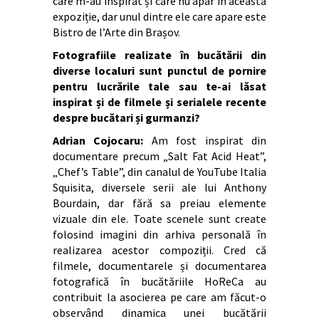
care m-au inspirat și care nu apar în această
expoziție, dar unul dintre ele care apare este
Bistro de l’Arte din Brașov.
Fotografiile realizate în bucătării din
diverse localuri sunt punctul de pornire
pentru lucrările tale sau te-ai lăsat
inspirat și de filmele și serialele recente
despre bucătari și gurmanzi?
Adrian Cojocaru:
Am fost inspirat din
documentare precum „Salt Fat Acid Heat”,
„Chef’s Table”, din canalul de YouTube Italia
Squisita, diversele serii ale lui Anthony
Bourdain, dar fără sa preiau elemente
vizuale din ele. Toate scenele sunt create
folosind imagini din arhiva personală în
realizarea acestor compoziții. Cred că
filmele, documentarele și documentarea
fotografică în bucătăriile HoReCa au
contribuit la asocierea pe care am făcut-o
observând dinamica unei bucătării