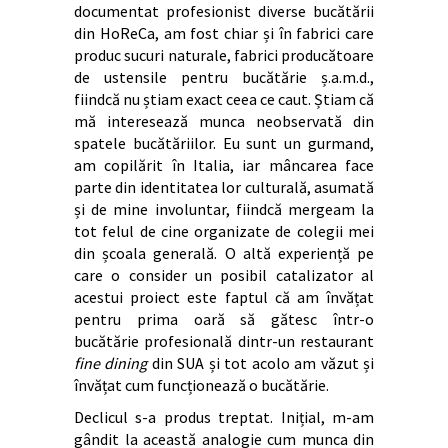
documentat profesionist diverse bucătării
din HoReCa, am fost chiar și în fabrici care
produc sucuri naturale, fabrici producătoare
de ustensile pentru bucătărie ș.a.m.d.,
fiindcă nu știam exact ceea ce caut. Știam că
mă interesează munca neobservată din
spatele bucătăriilor. Eu sunt un gurmand,
am copilărit în Italia, iar mâncarea face
parte din identitatea lor culturală, asumată
și de mine involuntar, fiindcă mergeam la
tot felul de cine organizate de colegii mei
din școala generală. O altă experiență pe
care o consider un posibil catalizator al
acestui proiect este faptul că am învățat
pentru prima oară să gătesc într-o
bucătărie profesională dintr-un restaurant
fine dining
din SUA și tot acolo am văzut și
învățat cum funcționează o bucătărie.
Declicul s-a produs treptat. Inițial, m-am
gândit la această analogie cum munca din