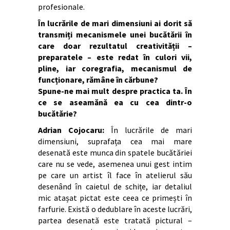
profesionale.
În lucrările de mari dimensiuni ai dorit să
transmiți mecanismele unei bucătării în
care doar rezultatul creativității –
preparatele – este redat în culori vii,
pline, iar coregrafia, mecanismul de
funcționare, rămâne în cărbune?
Spune-ne mai mult despre practica ta. În
ce se aseamănă ea cu cea dintr-o
bucătărie?
Adrian Cojocaru:
În lucrările de mari
dimensiuni, suprafața cea mai mare
desenată este munca din spatele bucătăriei
care nu se vede, asemenea unui gest intim
pe care un artist îl face în atelierul său
desenând în caietul de schițe, iar detaliul
mic atașat pictat este ceea ce primești în
farfurie. Există o dedublare în aceste lucrări,
partea desenată este tratată pictural –