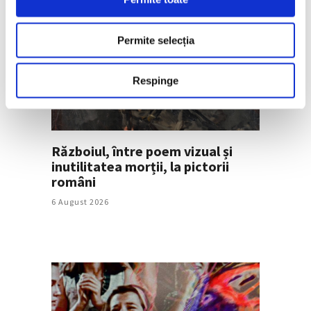
Pe aceeași temă
Permite selecția
Respinge
Războiul, între poem vizual și
inutilitatea morții, la pictorii
români
6 August 2026