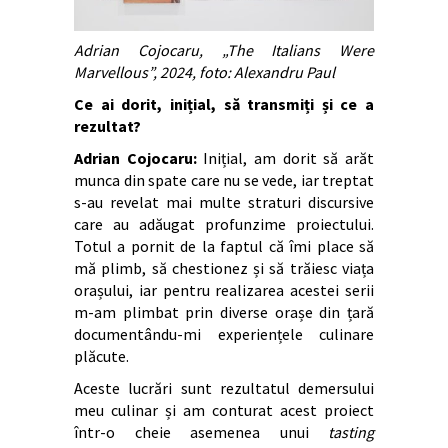
Adrian Cojocaru, „The Italians Were
Marvellous”, 2024, foto: Alexandru Paul
Ce ai dorit, inițial, să transmiți și ce a
rezultat?
Adrian Cojocaru:
Inițial, am dorit să arăt
munca din spate care nu se vede, iar treptat
s-au revelat mai multe straturi discursive
care au adăugat profunzime proiectului.
Totul a pornit de la faptul că îmi place să
mă plimb, să chestionez și să trăiesc viața
orașului, iar pentru realizarea acestei serii
m-am plimbat prin diverse orașe din țară
documentându-mi experiențele culinare
plăcute.
Aceste lucrări sunt rezultatul demersului
meu culinar și am conturat acest proiect
într-o cheie asemenea unui
tasting