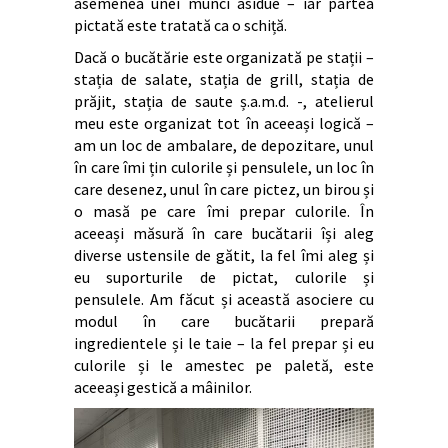
asemenea unei munci asidue – iar partea
pictată este tratată ca o schiță.
Dacă o bucătărie este organizată pe stații –
stația de salate, stația de grill, stația de
prăjit, stația de saute ș.a.m.d. -, atelierul
meu este organizat tot în aceeași logică –
am un loc de ambalare, de depozitare, unul
în care îmi țin culorile și pensulele, un loc în
care desenez, unul în care pictez, un birou și
o masă pe care îmi prepar culorile. În
aceeași măsură în care bucătarii își aleg
diverse ustensile de gătit, la fel îmi aleg și
eu suporturile de pictat, culorile și
pensulele. Am făcut și această asociere cu
modul în care bucătarii prepară
ingredientele și le taie – la fel prepar și eu
culorile și le amestec pe paletă, este
aceeași gestică a mâinilor.