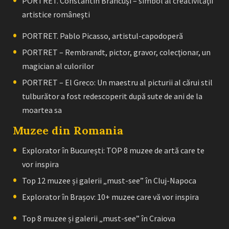
PORTRET. Constantin Brâncuşi – simbol al creativităţii
artistice româneşti
PORTRET. Pablo Picasso, artistul-capodoperă
PORTRET – Rembrandt, pictor, gravor, colecţionar, un
magician al culorilor
PORTRET – El Greco: Un maestru al picturii al cărui stil
tulburător a fost redescoperit după sute de ani de la
moartea sa
Muzee din Romania
Explorator în București: TOP 8 muzee de artă care te
vor inspira
Top 12 muzee și galerii „must-see” în Cluj-Napoca
Explorator în Brașov: 10+ muzee care vă vor inspira
Top 8 muzee și galerii „must-see” în Craiova