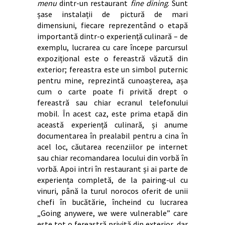
menu
dintr-un restaurant
fine dining
. Sunt
șase instalații de pictură de mari
dimensiuni, fiecare reprezentând o etapă
importantă dintr-o experiență culinară – de
exemplu, lucrarea cu care începe parcursul
expozițional este o fereastră văzută din
exterior; fereastra este un simbol puternic
pentru mine, reprezintă cunoașterea, așa
cum o carte poate fi privită drept o
fereastră sau chiar ecranul telefonului
mobil. În acest caz, este prima etapă din
această experiență culinară, și anume
documentarea în prealabil pentru a cina în
acel loc, căutarea recenziilor pe internet
sau chiar recomandarea locului din vorbă în
vorbă. Apoi intri în restaurant și ai parte de
experiența completă, de la pairing-ul cu
vinuri, până la turul norocos oferit de unii
chefi în bucătărie, încheind cu lucrarea
„Going anywere, we were vulnerable” care
este tot o fereastră privită din exterior, dar