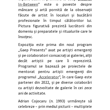
In-Between
” este o poveste despre
mâncare și artă pornită de la observații
făcute de artist în localuri și bucătării
profesionale în timpul călătoriilor lui.
Pictura figurativă prezintă lucrătorii din
domeniu și preparatele și ritualurile care le
însoțesc.
Expoziția este prima din noul program
„Gaep Presents” axat pe artiști emergenți
și pe colaboratori consacrați ai galeriei, alții
decât artiștii pe care îi reprezintă.
Programul se bazează pe proiectele de
mentorat pentru artiști emergenți din
programul „
Accelerator
”, în care Gaep este
partener din 2022, și pe diverse colaborări
cu artiști dezvoltate de galerie în cei zece
ani de activitate.
Adrian Cojocaru (n. 1993) urmărește să
celebreze – prin mediul picturii – multiplele