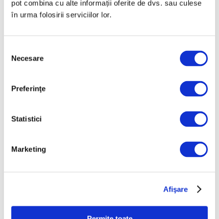
pot combina cu alte informații oferite de dvs. sau culese
desen și pictură.
în urma folosirii serviciilor lor.
Fotografie principală: Adrian Cojocaru, „All
worked as a team, so I’m safe”, 2024,
cărbune și ulei pe pânză și ulei pe in atașat,
Selecția
135 x 180 cm și 60 x 45 cm © Adrian Cojocaru;
Necesare
consimțământului
foto: Alexandru Paul / imagini publicate prin
amabilitatea artistului și a galeriei Gaep
Preferinţe
Etichete:
,
,
adrian cojocaru
galeria gaep
Statistici
,
inspiratie
interviu
Marketing
Afişare
Permite toate