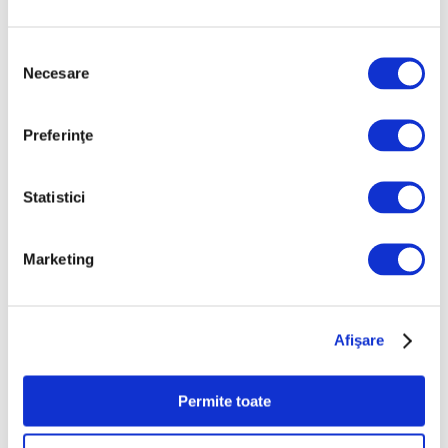
Selecția
Articole recente
Necesare
consimțământului
Operele lui Pollock și
Rothko contribuie la
Preferinţe
elucidarea unui mister
științific vechi de zeci de
Statistici
ani
6 August 2026
Artown Now – O sută de
Marketing
artiști, în anuala de artă
urbană la Ploiești
6 August 2026
Afişare
„Disclosures”, expoziție
internațională de grup
Permite toate
la Muzeul Național al
Literaturii Române