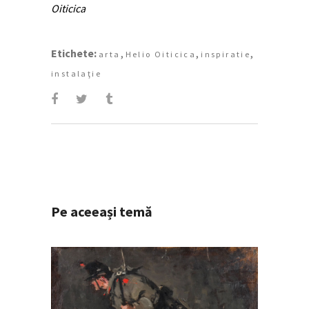
Oiticica
Etichete:
,
,
,
arta
Helio Oiticica
inspiratie
instalaţie
Pe aceeași temă