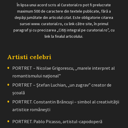
În lipsa unui acord scris al Curatorial.ro pot fi prelucrate
maximum 500 de caractere din textele publicate, fără a
depăși jumătate din articolul citat. Este obligatorie citarea
sursei www. curatorial.ro, cu link către site, în primul
paragraf și cu precizarea „Citiți integral pe curatorial.ro”, cu
link la finalul articolului.
Artisti celebri
PORTRET – Nicolae Grigorescu, „marele interpret al
romantismului naţional”
PORTRET – Ştefan Luchian, „un zugrav” creator de
școală
PORTRET. Constantin Brâncuşi – simbol al creativităţii
artistice româneşti
PORTRET. Pablo Picasso, artistul-capodoperă