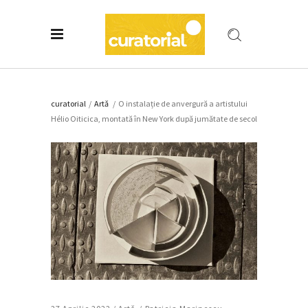
curatorial
/
Artǎ
/
O instalație de anvergură a artistului
Hélio Oiticica, montată în New York după jumătate de secol