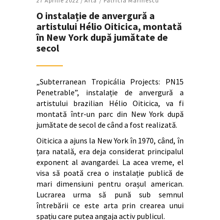
27 Aprilie 2022 /
Artǎ
Patricia Marinescu
O instalație de anvergură a
artistului Hélio Oiticica, montată
în New York după jumătate de
secol
„Subterranean Tropicália Projects: PN15
Penetrable”, instalație de anvergură a
artistului brazilian Hélio Oiticica, va fi
montată într-un parc din New York după
jumătate de secol de când a fost realizată.
Oiticica a ajuns la New York în 1970, când, în
țara natală, era deja considerat principalul
exponent al avangardei. La acea vreme, el
visa să poată crea o instalație publică de
mari dimensiuni pentru orașul american.
Lucrarea urma să pună sub semnul
întrebării ce este arta prin crearea unui
spațiu care putea angaja activ publicul.