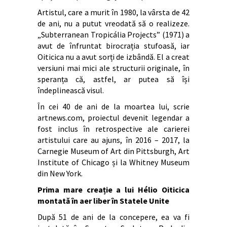
Artistul, care a murit în 1980, la vârsta de 42
de ani, nu a putut vreodată să o realizeze.
„Subterranean Tropicália Projects” (1971) a
avut de înfruntat birocrația stufoasă, iar
Oiticica nu a avut sorți de izbândă. El a creat
versiuni mai mici ale structurii originale, în
speranța că, astfel, ar putea să își
îndeplinească visul.
În cei 40 de ani de la moartea lui, scrie
artnews.com, proiectul devenit legendar a
fost inclus în retrospective ale carierei
artistului care au ajuns, în 2016 – 2017, la
Carnegie Museum of Art din Pittsburgh, Art
Institute of Chicago și la Whitney Museum
din New York.
Prima mare creație a lui Hélio Oiticica
montată în aer liber în Statele Unite
După 51 de ani de la concepere, ea va fi