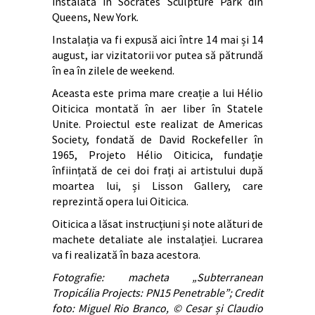
instalată în Socrates Sculpture Park din
Queens, New York.
Instalația va fi expusă aici între 14 mai și 14
august, iar vizitatorii vor putea să pătrundă
în ea în zilele de weekend.
Aceasta este prima mare creație a lui Hélio
Oiticica montată în aer liber în Statele
Unite. Proiectul este realizat de Americas
Society, fondată de David Rockefeller în
1965, Projeto Hélio Oiticica, fundație
înființată de cei doi frați ai artistului după
moartea lui, și Lisson Gallery, care
reprezintă opera lui Oiticica.
Oiticica a lăsat instrucțiuni și note alături de
machete detaliate ale instalației. Lucrarea
va fi realizată în baza acestora.
Fotografie: macheta „Subterranean
Tropicália Projects: PN15 Penetrable”; Credit
foto: Miguel Rio Branco, © Cesar și Claudio