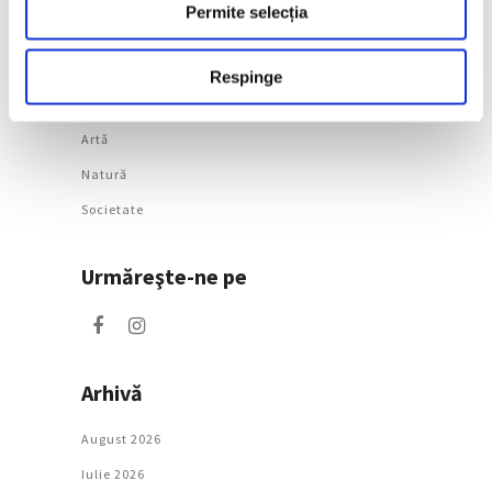
Permite selecția
6 August 2026
Respinge
Categorii
Artǎ
Natură
Societate
Urmăreşte-ne pe
Arhivă
August 2026
Iulie 2026