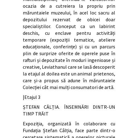
ocazia de a cutreiera la propriu prin
măruntaiele muzeului, în acel loc sacru al
depozitului rezervat de obicei doar
specialiștilor. Conceput ca un labirint
deschis, cu enclave pentru activități
temporare (expoziții tematice, ateliere
educaționale, conferințe) și cu un parcurs
plin de surprize oferite de operele puse în
rafturi și depozitate în moduri ingenioase și
creative, Leviathanul care se lasă descoperit
la etajul al doilea este un animal prietenos,
care și-a propus să adune în măruntaiele
Colecției cât mai mulți consumatori de artă.
|Etajul 3
ȘTEFAN CÂLȚIA. ÎNSEMNĂRI DINTR-UN
TIMP TRĂIT
Expoziția, organizată în colaborare cu
Fundația Ștefan Câlția, face parte dintr-o
cercetare sistematică a operelor picturale