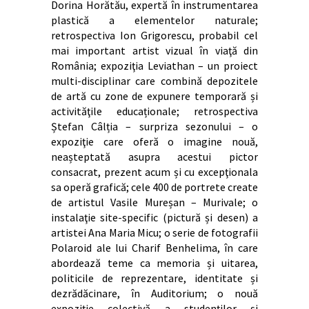
Dorina Horătău, expertă în instrumentarea
plastică a elementelor naturale;
retrospectiva Ion Grigorescu, probabil cel
mai important artist vizual în viaţă din
România; expoziţia Leviathan – un proiect
multi-disciplinar care combină depozitele
de artă cu zone de expunere temporară și
activităţile educaționale; retrospectiva
Ștefan Câlția – surpriza sezonului – o
expoziţie care oferă o imagine nouă,
neașteptată asupra acestui pictor
consacrat, prezent acum și cu excepţionala
sa operă grafică; cele 400 de portrete create
de artistul Vasile Mureșan – Murivale; o
instalaţie site-specific (pictură și desen) a
artistei Ana Maria Micu; o serie de fotografii
Polaroid ale lui Charif Benhelima, în care
abordează teme ca memoria și uitarea,
politicile de reprezentare, identitate și
dezrădăcinare, în Auditorium; o nouă
expoziție colectivă a studenţilor și