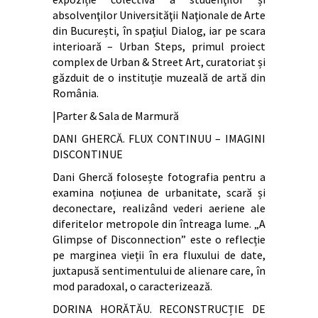
absolvenţilor Universităţii Naţionale de Arte
din București, în spaţiul Dialog, iar pe scara
interioară – Urban Steps, primul proiect
complex de Urban & Street Art, curatoriat și
găzduit de o instituție muzeală de artă din
România.
|Parter & Sala de Marmură
DANI GHERCĂ. FLUX CONTINUU – IMAGINI
DISCONTINUE
Dani Ghercă folosește fotografia pentru a
examina noțiunea de urbanitate, scară și
deconectare, realizând vederi aeriene ale
diferitelor metropole din întreaga lume. „A
Glimpse of Disconnection” este o reflecție
pe marginea vieții în era fluxului de date,
juxtapusă sentimentului de alienare care, în
mod paradoxal, o caracterizează.
DORINA HORĂTĂU. RECONSTRUCȚIE DE