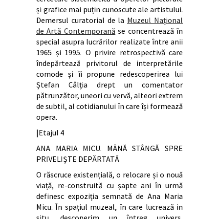
și grafice mai puțin cunoscute ale artistului.
Demersul curatorial de la
Muzeul Național
de Artă Contemporană
se concentrează în
special asupra lucrărilor realizate între anii
1965 și 1995. O privire retrospectivă care
îndepărtează privitorul de interpretările
comode și îi propune redescoperirea lui
Ștefan Câlția drept un comentator
pătrunzător, uneori cu vervă, alteori extrem
de subtil, al cotidianului în care își formează
opera.
|Etajul 4
ANA MARIA MICU. MÂNĂ STÂNGĂ SPRE
PRIVELIȘTE DEPĂRTATĂ
O răscruce existențială, o relocare și o nouă
viață, re-construită cu șapte ani în urmă
definesc expoziția semnată de Ana Maria
Micu. În spațiul muzeal, în care lucrează in
situ, descoperim un întreg univers,