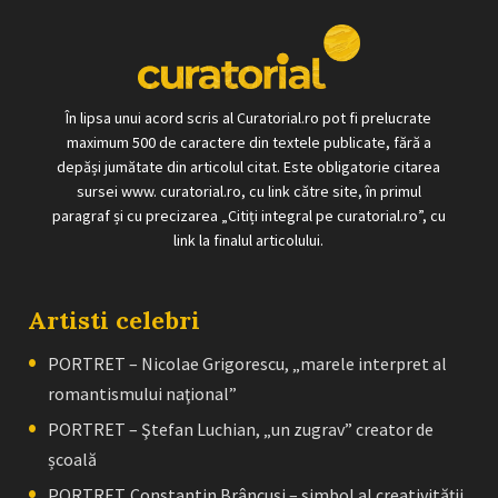
În lipsa unui acord scris al Curatorial.ro pot fi prelucrate
maximum 500 de caractere din textele publicate, fără a
depăși jumătate din articolul citat. Este obligatorie citarea
sursei www. curatorial.ro, cu link către site, în primul
paragraf și cu precizarea „Citiți integral pe curatorial.ro”, cu
link la finalul articolului.
Artisti celebri
PORTRET – Nicolae Grigorescu, „marele interpret al
romantismului naţional”
PORTRET – Ştefan Luchian, „un zugrav” creator de
școală
PORTRET. Constantin Brâncuşi – simbol al creativităţii