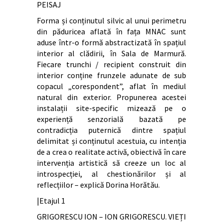
PEISAJ
Forma și conținutul silvic al unui perimetru
din păduricea aflată în fața MNAC sunt
aduse într-o formă abstractizată în spațiul
interior al clădirii, în Sala de Marmură.
Fiecare trunchi / recipient construit din
interior conține frunzele adunate de sub
copacul „corespondent”, aflat în mediul
natural din exterior. Propunerea acestei
instalații site-specific mizează pe o
experiență senzorială bazată pe
contradicția puternică dintre spațiul
delimitat și conținutul acestuia, cu intenția
de a crea o realitate activă, obiectivă în care
intervenția artistică să creeze un loc al
introspecției, al chestionărilor și al
reflecțiilor – explică Dorina Horătău.
|Etajul 1
GRIGORESCU ION – ION GRIGORESCU. VIEȚI