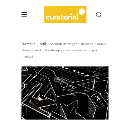
curatorial
/
Artǎ
/
Sezonul expozițional de iarnă la Muzeul
Național de Artă Contemporană – Zece expoziții pe cinci
niveluri