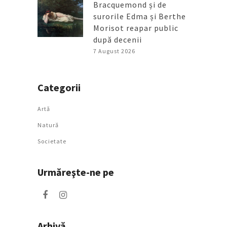
Bracquemond și de
surorile Edma și Berthe
Morisot reapar public
după decenii
7 August 2026
Categorii
Artǎ
Natură
Societate
Urmăreşte-ne pe
Arhivă