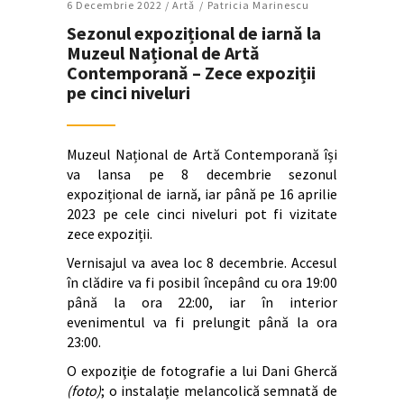
6 Decembrie 2022 /
Artǎ
Patricia Marinescu
Sezonul expozițional de iarnă la
Muzeul Național de Artă
Contemporană – Zece expoziții
pe cinci niveluri
Muzeul Național de Artă Contemporană își
va lansa pe 8 decembrie sezonul
expozițional de iarnă, iar până pe 16 aprilie
2023 pe cele cinci niveluri pot fi vizitate
zece expoziții.
Vernisajul va avea loc 8 decembrie. Accesul
în clădire va fi posibil începând cu ora 19:00
până la ora 22:00, iar în interior
evenimentul va fi prelungit până la ora
23:00.
O expoziţie de fotografie a lui Dani Ghercă
(foto)
; o instalaţie melancolică semnată de