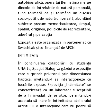
autobiografică, opera lui Benhelima merge
dincolo de întrebările de natură personală,
fiind formată de și formând un discurs
socio-politic de natură universală, abordând
subiecte precum memoria/uitarea, timpul,
spațiul, originea, politicile de reprezentare,
adevărul și percepția.
Expoziția este organizată în parteneriat cu
SwitchLab și co-finanțată de AFCN.
INTIMITATE
În continuarea colaborării cu studenții
UNArte, Spațiul Dialog va găzdui o expoziție
care surprinde privitorul prin dimensiunea
haptică, invitându-l să interacționeze cu
lucrările expuse. Expoziția „Intimitate” se
concretizează ca un laborator susceptibil
de a fi invadat de privitor, permițându-i
acestuia să intre în intimitatea atelierului
artistului, o interacțiune care nu poate să