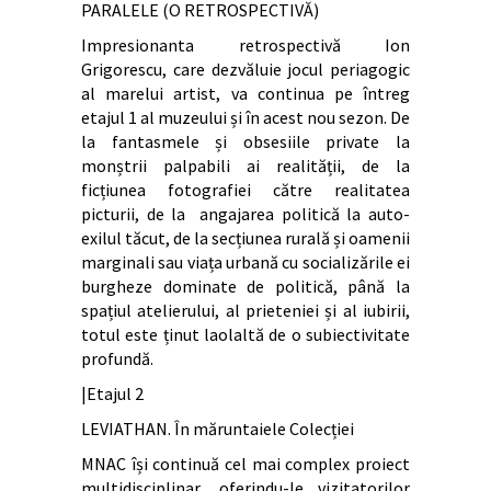
PARALELE (O RETROSPECTIVĂ)
Impresionanta retrospectivă Ion
Grigorescu, care dezvăluie jocul periagogic
al marelui artist, va continua pe întreg
etajul 1 al muzeului și în acest nou sezon. De
la fantasmele și obsesiile private la
monștrii palpabili ai realității, de la
ficțiunea fotografiei către realitatea
picturii, de la angajarea politică la auto-
exilul tăcut, de la secțiunea rurală și oamenii
marginali sau viața urbană cu socializările ei
burgheze dominate de politică, până la
spațiul atelierului, al prieteniei și al iubirii,
totul este ținut laolaltă de o subiectivitate
profundă.
|Etajul 2
LEVIATHAN. În măruntaiele Colecției
MNAC își continuă cel mai complex proiect
multidisciplinar, oferindu-le vizitatorilor