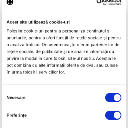
Acest site utilizează cookie-uri
Folosim cookie-uri pentru a personaliza conținutul și
Nicolae Stoica, ultimul mare
anunțurile, pentru a oferi funcții de rețele sociale și pentru
interbelic – Recuperare istorică
a analiza traficul. De asemenea, le oferim partenerilor de
după mai bine de 80 de ani
rețele sociale, de publicitate și de analize informații cu
privire la modul în care folosiți site-ul nostru. Aceștia le
7 August 2026
pot combina cu alte informații oferite de dvs. sau culese
în urma folosirii serviciilor lor.
Selecția
Necesare
consimțământului
Preferinţe