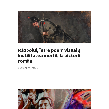
Războiul, între poem vizual și
inutilitatea morții, la pictorii
români
6 August 2026