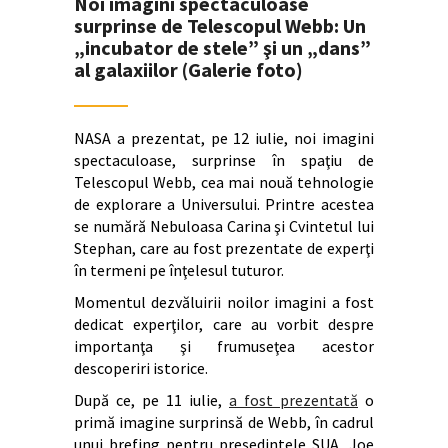
Noi imagini spectaculoase
surprinse de Telescopul Webb: Un
„incubator de stele” şi un „dans”
al galaxiilor (Galerie foto)
NASA a prezentat, pe 12 iulie, noi imagini
spectaculoase, surprinse în spaţiu de
Telescopul Webb, cea mai nouă tehnologie
de explorare a Universului. Printre acestea
se numără Nebuloasa Carina şi Cvintetul lui
Stephan, care au fost prezentate de experţi
în termeni pe înţelesul tuturor.
Momentul dezvăluirii noilor imagini a fost
dedicat experţilor, care au vorbit despre
importanţa şi frumuseţea acestor
descoperiri istorice.
După ce, pe 11 iulie,
a fost prezentată
o
primă imagine surprinsă de Webb, în cadrul
unui brefing pentru preşedintele SUA, Joe