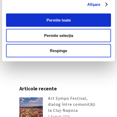
Afişare
Permite toate
Permite selecția
Guggenheim Abu Dhabi,
proiectat de Frank Gehry,
inaugurat în decembrie
Respinge
30 Iulie 2026
Articole recente
Art Sympo Festival,
dialog între comunități
la Cluj-Napoca
7 August 2026