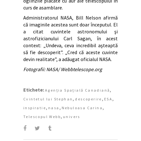
oglinzile placate cu aur ale telescopului în
curs de asamblare.
Administratorul NASA, Bill Nelson afirmă
că imaginile acestea sunt doar începutul. El
a citat cuvintele astronomului şi
astrofizicianului Carl Sagan, în acest
context: „Undeva, ceva incredibil aşteaptă
să fie descoperit”. „Cred că aceste cuvinte
devin realitate”, a adăugat oficialul NASA.
Fotografii
: NASA/ Webbtelescope.org
Etichete:
,
Agenţia Spaţială Canadiană
,
,
,
Cvintetul lui Stephan
descoperire
ESA
,
,
,
inspiratie
nasa
Nebuloasa Carina
,
Telescopul Webb
univers