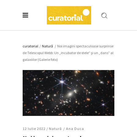
curatorial
/
Natură
/
Noi imagini spectaculoase surprinse
de Telescopul Webb: Un „incubator de stele” şi un „dans” al
galaxiilor (Galerie foto)
12 Iulie 2022 /
Natură
Ana Duca