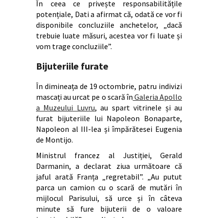
În ceea ce privește responsabilitățile
potențiale, Dati a afirmat că, odată ce vor fi
disponibile concluziile anchetelor, „dacă
trebuie luate măsuri, acestea vor fi luate și
vom trage concluziile”.
Bijuteriile furate
În dimineața de 19 octombrie, patru indivizi
mascați au urcat pe o scară în
Galeria Apollo
a Muzeului Luvru
, au spart vitrinele și au
furat bijuteriile lui Napoleon Bonaparte,
Napoleon al III-lea și împărătesei Eugenia
de Montijo.
Ministrul francez al Justiției, Gerald
Darmanin, a declarat ziua următoare că
jaful arată Franța „regretabil”. „Au putut
parca un camion cu o scară de mutări în
mijlocul Parisului, să urce și în câteva
minute să fure bijuterii de o valoare