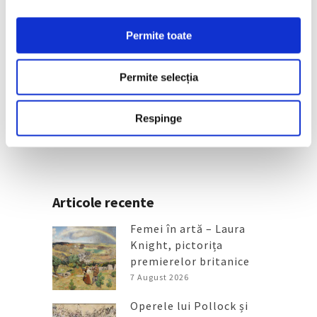
Permite toate
Muzeul Luvru, „la capătul
puterilor”
Permite selecția
18 Iunie 2026
Respinge
Articole recente
Femei în artă – Laura
Knight, pictorița
premierelor britanice
7 August 2026
Operele lui Pollock și