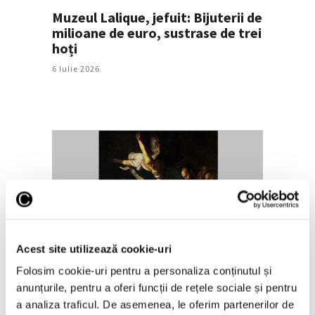
Muzeul Lalique, jefuit: Bijuterii de
milioane de euro, sustrase de trei
hoți
6 Iulie 2026
Povestea tabloului de
Acest site utilizează cookie-uri
Caravaggio care ar fi fost furat
de mafia siciliană
Folosim cookie-uri pentru a personaliza conținutul și
anunțurile, pentru a oferi funcții de rețele sociale și pentru
2 Iulie 2026
a analiza traficul. De asemenea, le oferim partenerilor de