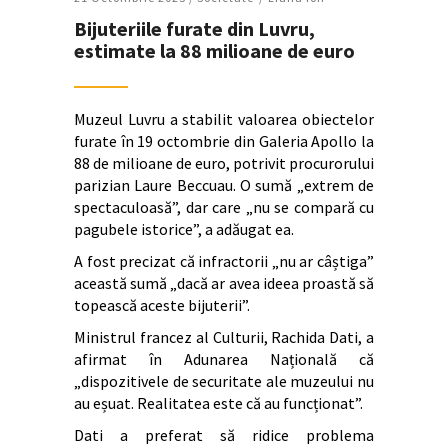
Bijuteriile furate din Luvru,
estimate la 88 milioane de euro
Muzeul Luvru a stabilit valoarea obiectelor
furate în 19 octombrie din Galeria Apollo la
88 de milioane de euro, potrivit procurorului
parizian Laure Beccuau. O sumă „extrem de
spectaculoasă”, dar care „nu se compară cu
pagubele istorice”, a adăugat ea.
A fost precizat că infractorii „nu ar câștiga”
această sumă „dacă ar avea ideea proastă să
topească aceste bijuterii”.
Ministrul francez al Culturii, Rachida Dati, a
afirmat în Adunarea Națională că
„dispozitivele de securitate ale muzeului nu
au eșuat. Realitatea este că au funcționat”.
Dati a preferat să ridice problema