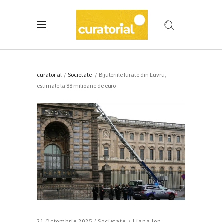
curatorial
/
Societate
/
Bijuteriile furate din Luvru,
estimate la 88 milioane de euro
21 Octombrie 2025 /
Societate
Liana Ion