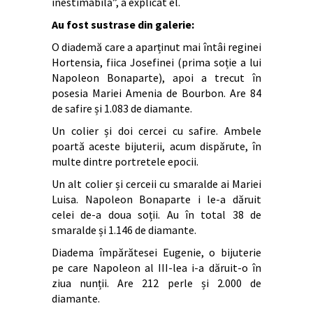
inestimabilă”, a explicat el.
Au fost sustrase din galerie:
O diademă care a aparținut mai întâi reginei
Hortensia, fiica Josefinei (prima soție a lui
Napoleon Bonaparte), apoi a trecut în
posesia Mariei Amenia de Bourbon. Are 84
de safire și 1.083 de diamante.
Un colier și doi cercei cu safire. Ambele
poartă aceste bijuterii, acum dispărute, în
multe dintre portretele epocii.
Un alt colier și cerceii cu smaralde ai Mariei
Luisa. Napoleon Bonaparte i le-a dăruit
celei de-a doua soții. Au în total 38 de
smaralde și 1.146 de diamante.
Diadema împărătesei Eugenie, o bijuterie
pe care Napoleon al III-lea i-a dăruit-o în
ziua nunții. Are 212 perle și 2.000 de
diamante.