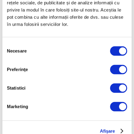
rețele sociale, de publicitate și de analize informații cu
privire la modul în care folosiți site-ul nostru. Aceștia le
pot combina cu alte informații oferite de dvs. sau culese
în urma folosirii serviciilor lor.
Selecția
Necesare
consimțământului
Tablou de Picasso recuperat în
Preferinţe
timpul unui raid al poliției
pariziene
23 Iunie 2026
Statistici
Marketing
Afişare