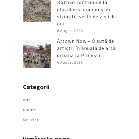
Rothko contribuie la
elucidarea unui mister
științific vechi de zeci de
ani
6 August 2026
Artown Now – O sută de
artiști, în anuala de artă
urbană la Ploiești
6 August 2026
Categorii
Artǎ
Natură
Societate
Urmăreşte-ne pe