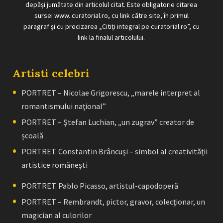
depăși jumătate din articolul citat. Este obligatorie citarea
sursei www. curatorial.ro, cu link către site, în primul
paragraf și cu precizarea „Citiți integral pe curatorial.ro”, cu
link la finalul articolului.
Artisti celebri
PORTRET – Nicolae Grigorescu, „marele interpret al
romantismului naţional”
PORTRET – Ştefan Luchian, „un zugrav” creator de
școală
PORTRET. Constantin Brâncuşi – simbol al creativităţii
artistice româneşti
PORTRET. Pablo Picasso, artistul-capodoperă
PORTRET – Rembrandt, pictor, gravor, colecţionar, un
magician al culorilor