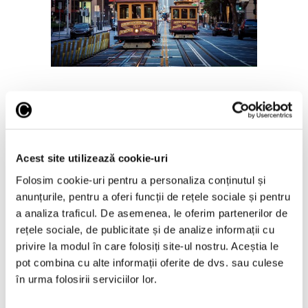
21 Iulie 2022
Artiști din San Francisco vor primi
lunar 1.000 de dolari, ca parte a
unui program pilot de venit
Acest site utilizează cookie-uri
garantat
Folosim cookie-uri pentru a personaliza conținutul și
anunțurile, pentru a oferi funcții de rețele sociale și pentru
a analiza traficul. De asemenea, le oferim partenerilor de
Zeci de artiști din San Francisco vor primi
lunar, timp de un an și jumătate, câte 1.000
rețele sociale, de publicitate și de analize informații cu
de euro, ca parte a unui program pilot
privire la modul în care folosiți site-ul nostru. Aceștia le
privind venitul garantat. Inițiativa
pot combina cu alte informații oferite de dvs. sau culese
organizată de Yerba Buena Center for the
în urma folosirii serviciilor lor.
Arts (YBCA) cu scopul de