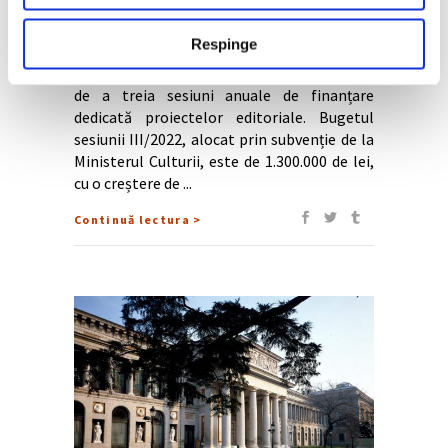
Respinge
Administrația Fondului Cultural Național
(AFCN) a anunțat pe 2 mai demararea celei
de a treia sesiuni anuale de finanțare
dedicată proiectelor editoriale. Bugetul
sesiunii III/2022, alocat prin subvenție de la
Ministerul Culturii, este de 1.300.000 de lei,
cu o creștere de
Continuă lectura >