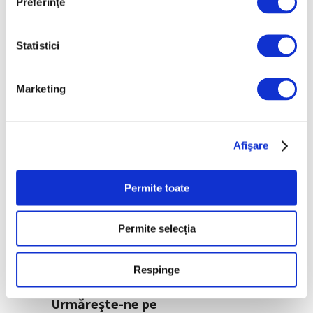
Preferinţe
precedent
7 August 2026
Statistici
Peisaje de Marie
Bracquemond și de
surorile Edma și Berthe
Marketing
Morisot reapar public
după decenii
7 August 2026
Afişare
Categorii
Permite toate
Artǎ
Permite selecția
Natură
Societate
Respinge
Urmăreşte-ne pe