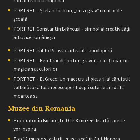
romantismului naţional”
PORTRET – Ştefan Luchian, „un zugrav” creator de
școală
PORTRET. Constantin Brâncuşi – simbol al creativităţii
artistice româneşti
PORTRET. Pablo Picasso, artistul-capodoperă
PORTRET – Rembrandt, pictor, gravor, colecţionar, un
magician al culorilor
PORTRET – El Greco: Un maestru al picturii al cărui stil
tulburător a fost redescoperit după sute de ani de la
moartea sa
Muzee din Romania
Explorator în București: TOP 8 muzee de artă care te
vor inspira
Top 12 muzee și galerii „must-see” în Cluj-Napoca