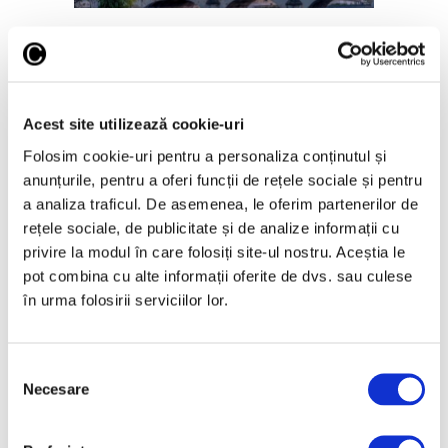
Noi directori pentru Luvru și
Musée d’Orsay & l’Orangerie
25 Februarie 2026
Acest site utilizează cookie-uri
Folosim cookie-uri pentru a personaliza conținutul și
anunțurile, pentru a oferi funcții de rețele sociale și pentru
a analiza traficul. De asemenea, le oferim partenerilor de
rețele sociale, de publicitate și de analize informații cu
Articole recente
privire la modul în care folosiți site-ul nostru. Aceștia le
Reinterpretare
pot combina cu alte informații oferite de dvs. sau culese
contemporană a operei
în urma folosirii serviciilor lor.
lui Brâncuși, în expoziție
de artă urbană la
Belgrad
Selecția
7 August 2026
Necesare
consimțământului
Galeriile Uffizi din
Florența, renovare fără