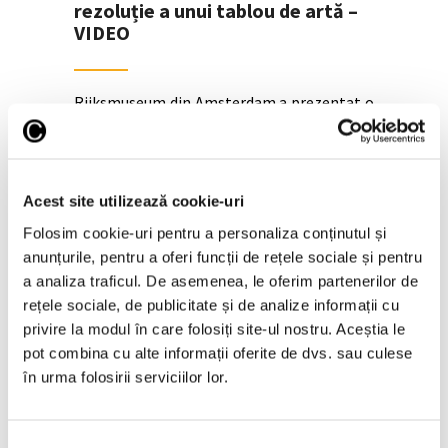
rezoluție a unui tablou de artă –
VIDEO
Rijksmuseum din Amsterdam a prezentat o
fotografie de 717 pixeli a tabloului „Rondul
de noapte”, pictat de maestrul olandez
Rembrandt, cea mai mare și mai detaliată a
unei opere de artă. Distanța dintre doi pixeli
Acest site utilizează cookie-uri
este de 5 micrometri (0,005 milimetri),
Folosim cookie-uri pentru a personaliza conținutul și
Continuă lectura >
anunțurile, pentru a oferi funcții de rețele sociale și pentru
a analiza traficul. De asemenea, le oferim partenerilor de
rețele sociale, de publicitate și de analize informații cu
privire la modul în care folosiți site-ul nostru. Aceștia le
pot combina cu alte informații oferite de dvs. sau culese
în urma folosirii serviciilor lor.
Selecția