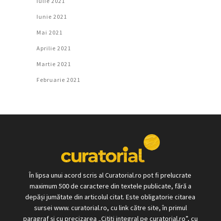
Iulie 2021
Iunie 2021
Mai 2021
Aprilie 2021
Martie 2021
Februarie 2021
În lipsa unui acord scris al Curatorial.ro pot fi prelucrate
maximum 500 de caractere din textele publicate, fără a
depăși jumătate din articolul citat. Este obligatorie citarea
sursei www. curatorial.ro, cu link către site, în primul
paragraf și cu precizarea „Citiți integral pe curatorial.ro”, cu