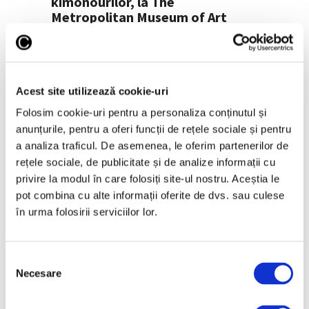
kimonourilor, la The
Metropolitan Museum of Art
The Metropolitan Museum of Art prezintă,
începând cu luna iunie, kimonouri rare din
Acest site utilizează cookie-uri
colecţia John C. Webber. Expoziţia „Kimono
Style" trasează evoluţia cronologică a
Folosim cookie-uri pentru a personaliza conținutul și
acestui obiect vestimentar japonez iconic,
anunțurile, pentru a oferi funcții de rețele sociale și pentru
din perioada Edo (1615 - 1868), până în
a analiza traficul. De asemenea, le oferim partenerilor de
secolul XX. Piesele din colecţie
rețele sociale, de publicitate și de analize informații cu
privire la modul în care folosiți site-ul nostru. Aceștia le
Continuă lectura >
pot combina cu alte informații oferite de dvs. sau culese
în urma folosirii serviciilor lor.
Selecția
Necesare
consimțământului