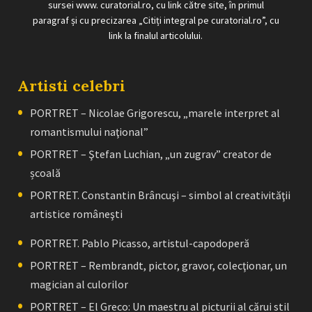
sursei www. curatorial.ro, cu link către site, în primul
paragraf și cu precizarea „Citiți integral pe curatorial.ro”, cu
link la finalul articolului.
Artisti celebri
PORTRET – Nicolae Grigorescu, „marele interpret al
romantismului naţional”
PORTRET – Ştefan Luchian, „un zugrav” creator de
școală
PORTRET. Constantin Brâncuşi – simbol al creativităţii
artistice româneşti
PORTRET. Pablo Picasso, artistul-capodoperă
PORTRET – Rembrandt, pictor, gravor, colecţionar, un
magician al culorilor
PORTRET – El Greco: Un maestru al picturii al cărui stil