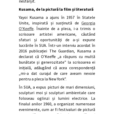
nesfârșit.
Kusama, de la pictură la film și literatură
Yayoi Kusama a ajuns în 1957 în Statele
Unite, inspirată și susținută de
Georgia
O’Keeffe
. Înainte de a pleca, i-a trimis o
scrisoare artistei americane, căutând
sfaturi și oportunități de a-și expune
lucrările în SUA. Într-un interviu acordat în
2016 publicației The Guardian, Kusama a
declarat că O’Keeffe „a răspuns cu multă
bunătate și generozitate” la scrisoarea ei
inițială, adăugând că acea corespondență
„mi-a dat curajul de care aveam nevoie
pentru a pleca la New York”.
În SUA, a expus picturi de mari dimensiuni,
sculpturi moi și sculpturi ambientale care
foloseau oglinzi și lumini electrice. La
finalul anilor 1960, a organizat numeroase
evenimente, cum ar fi festivaluri de pictură