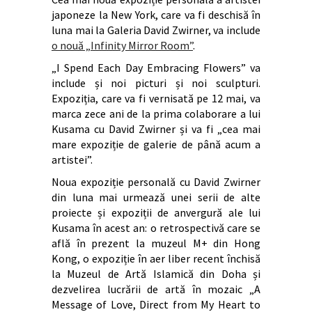
japoneze la New York, care va fi deschisă în
luna mai la Galeria David Zwirner, va include
o nouă „Infinity Mirror Room”
.
„I Spend Each Day Embracing Flowers” va
include și noi picturi și noi sculpturi.
Expoziția, care va fi vernisată pe 12 mai, va
marca zece ani de la prima colaborare a lui
Kusama cu David Zwirner și va fi „cea mai
mare expoziție de galerie de până acum a
artistei”.
Noua expoziție personală cu David Zwirner
din luna mai urmează unei serii de alte
proiecte și expoziții de anvergură ale lui
Kusama în acest an: o retrospectivă care se
află în prezent la muzeul M+ din Hong
Kong, o expoziție în aer liber recent închisă
la Muzeul de Artă Islamică din Doha și
dezvelirea lucrării de artă în mozaic „A
Message of Love, Direct from My Heart to