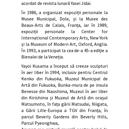
acordat de revista lunară Yasei Jidai.
În 1986, a organizat expoziții personale la
Musee Municipal, Dole, și la Musee des
Beaux-Arts de Calais, Franța, iar în 1989,
expoziții personale la Center for
International Contemporary Arts, New York
și la Museum of Modern Art, Oxford, Anglia.
În 1993, a participat la cea de-a 45-a ediție a
Bienalei de la Veneția.
Yayoi Kusama a început să creeze sculpturi
în aer liber în 1994, inclusiv pentru Centrul
Kenko din Fukuoka, Muzeul Municipal de
Artă din Fukuoka, Bunka-mura de pe insula
Benesse din Naoshima, Muzeul în aer liber
din Kirishima și Muzeul de Artă din orașul
Matsumoto, în fața gării Matsudai, Niigata,
a Gării Lille-Europa a TGV din Franța, în
parcul Beverly Gardens din Beverly Hills,
Parcul Pyeonghwa,