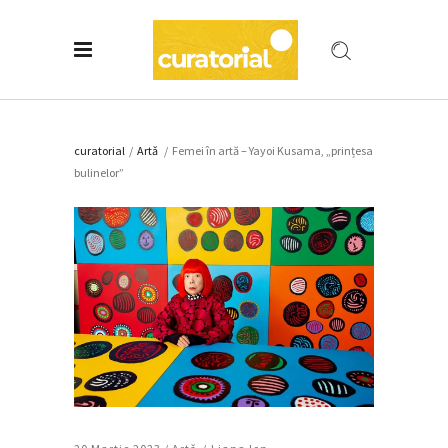
curatorial
/
Artǎ
/
Femei în artă – Yayoi Kusama, „prințesa
bulinelor”