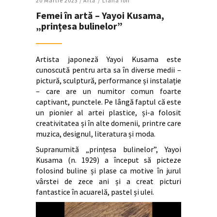
20 Martie 2023 /
Artǎ
Liana Ion
Femei în artă – Yayoi Kusama,
„prințesa bulinelor”
Artista japoneză Yayoi Kusama este
cunoscută pentru arta sa în diverse medii –
pictură, sculptură, performance și instalație
– care are un numitor comun foarte
captivant, punctele. Pe lângă faptul că este
un pionier al artei plastice, și-a folosit
creativitatea și în alte domenii, printre care
muzica, designul, literatura și moda.
Supranumită „prințesa bulinelor”, Yayoi
Kusama (n. 1929) a început să picteze
folosind buline și plase ca motive în jurul
vârstei de zece ani și a creat picturi
fantastice în acuarelă, pastel și ulei.