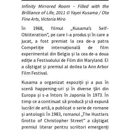
Infinity Mirrored Room – Filled with the
Brilliance of Life, 2011 © Yayoi Kusama / Ota
Fine Arts, Victoria Miro
În 1968, filmul „Kusama’s Self-
Obliteration”, pe care l-a produs și în care a
jucat, a fost premiat la cea de-a patra
Competiție internațională de film
experimental din Belgia și la cea de-a doua
ediție a Festivalului de Film din Maryland. El
a câștigat și premiul al doilea la Ann Arbor
Film Festival.
Kusama a organizat expoziții și a pus în
scenă happening-uri și în diverse țări din
Europa și s-a întors în Japonia în 1973. În
timp ce a continuat să producă și să expună
lucrări de artă, a publicat o serie de romane
și antologii. În 1983, romanul „The Hustlers
Grotto of Christopher Street” a câștigat
premiul literar pentru scriitori emergenți