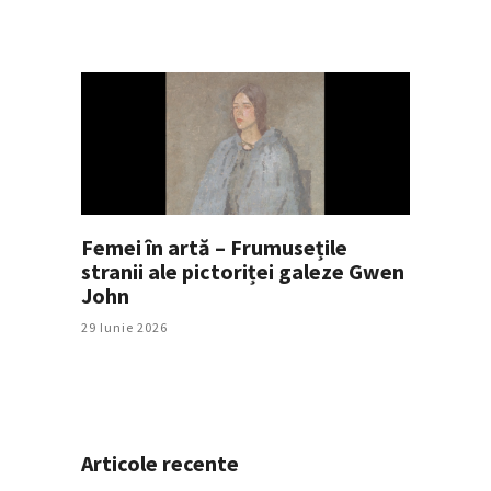
Femei în artă – Frumusețile
stranii ale pictoriței galeze Gwen
John
29 Iunie 2026
Articole recente