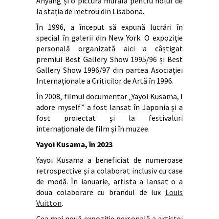
Anyang și o pictură murală pentru holul de
la stația de metrou din Lisabona.
În 1996, a început să expună lucrări în
special în galerii din New York. O expoziție
personală organizată aici a câștigat
premiul Best Gallery Show 1995/96 și Best
Gallery Show 1996/97 din partea Asociației
Internaționale a Criticilor de Artă în 1996.
În 2008, filmul documentar „Yayoi Kusama, I
adore myself” a fost lansat în Japonia și a
fost proiectat și la festivaluri
internaționale de film și în muzee.
Yayoi Kusama, în 2023
Yayoi Kusama a beneficiat de numeroase
retrospective și a colaborat inclusiv cu case
de modă. În ianuarie, artista a lansat o a
doua colaborare cu brandul de lux
Louis
Vuitton
.
Cea mai nouă expoziție personală a artistei