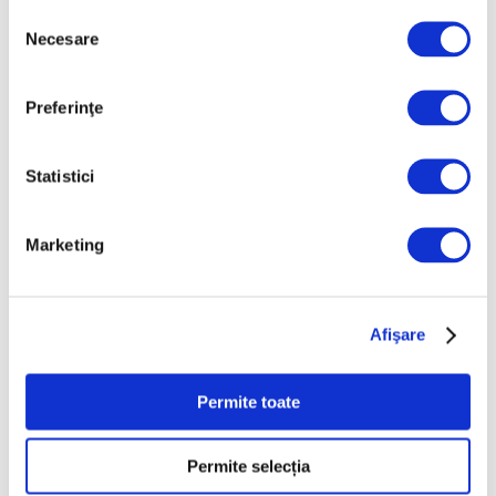
Selecția
7 August 2026
Necesare
consimțământului
Preferinţe
Statistici
Marketing
Femei în artă – Grace Hartigan,
Afişare
pictorița fără reguli
27 Iulie 2026
Permite toate
Permite selecția